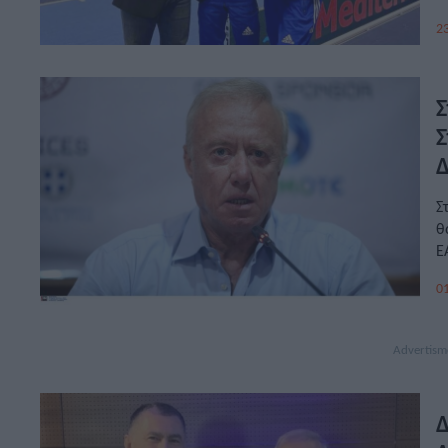
23
Σ
Σ
Σ
θ
Ε
01
Δ