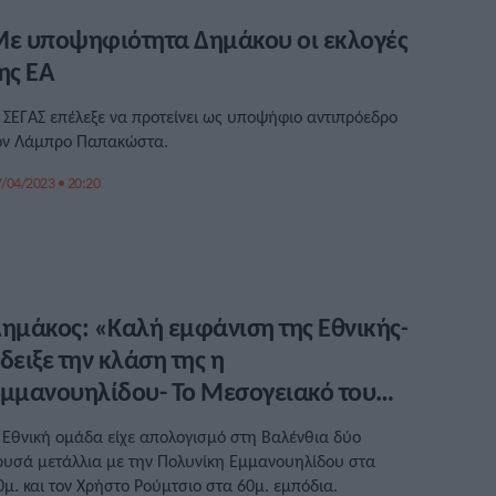
ε υποψηφιότητα Δημάκου οι εκλογές
ης ΕΑ
 ΣΕΓΑΣ επέλεξε να προτείνει ως υποψήφιο αντιπρόεδρο
ον Λάμπρο Παπακώστα.
/04/2023 • 20:20
ημάκος: «Καλή εμφάνιση της Εθνικής-
δειξε την κλάση της η
μμανουηλίδου- Το Μεσογειακό του
025 στην Τουρκία»
 Εθνική ομάδα είχε απολογισμό στη Βαλένθια δύο
ρυσά μετάλλια με την Πολυνίκη Εμμανουηλίδου στα
0μ. και τον Χρήστο Ρούμτσιο στα 60μ. εμπόδια.