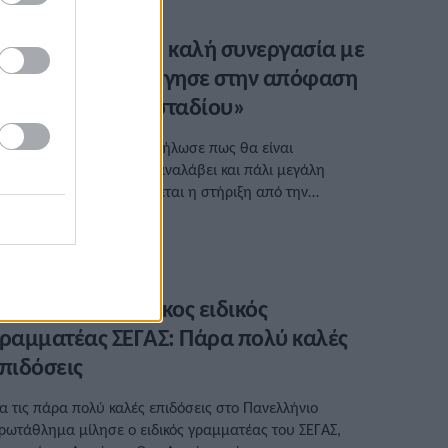
αλή σχέση και είχαν την ευκαιρία να […]
αραμαρίνοφ: «Η καλή συνεργασία με
ον ΣΕΓΑΣ μας οδήγησε στην απόφαση
ξοπλισμού ενός σταδίου»
 Ντόμπρι Καραμαρίνοφ δήλωσε πως θα είναι
αρούμενος αν η Ελλάδα αναλάβει και πάλι μεγάλη
ιοργάνωση και ότι χρειάζεται η στήριξη από την
υβέρνηση.
/03/2022 • 13:30
αναγιώτης Δημάκος ειδικός
ραμματέας ΣΕΓΑΣ: Πάρα πολύ καλές
πιδόσεις
ια τις πάρα πολύ καλές επιδόσεις στο Πανελλήνιο
ρωτάθλημα μίλησε ο ειδικός γραμματέας του ΣΕΓΑΣ,