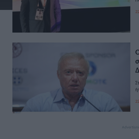
22
O
σ
Σ
ή
22