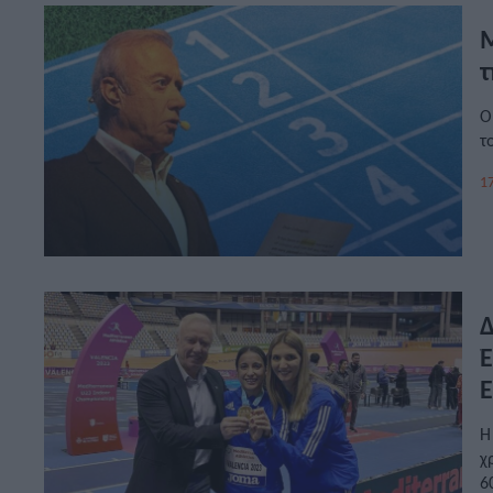
Μ
τ
Ο
τ
17
Δ
Έ
Ε
2
Η
χ
6