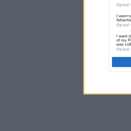
Opted 
I want 
Advertis
Opted 
I want t
of my P
was col
Opted 