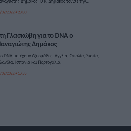
αναγιώτης Δημάκος. Ο κ. Δημάκος τόνισε την
κανοποίηση της Ομοσπονδίας για τα αποτελέσματα ενώ
/02/2022 • 20:03
πως είπε «καταφέραμε να κάνουμε πάρα πολλά
ράγματα σε πάρα πολύ υψηλό επίπεδο σε πολύ μικρό
ρονικό διάστημα».
τη Γλασκώβη για το DNA ο
αναγιώτης Δημάκος
το DNA μετέχουν έξι ομάδες, Αγγλία, Ουαλία, Σκοτία,
ρλανδία, Ισπανία και Πορτογαλία.
/02/2022 • 10:35