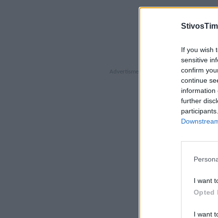
StivosTim
If you wish 
sensitive in
confirm you
continue se
information 
further disc
participants
Downstream 
Persona
I want t
Opted 
I want t