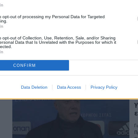
κ
In
Κ
to opt-out of processing my Personal Data for Targeted
ing.
τ
In
ε
o opt-out of Collection, Use, Retention, Sale, and/or Sharing
ersonal Data that Is Unrelated with the Purposes for which it
Ο
lected.
χ
In
δ
κ
CONFIRM
22
Data Deletion
Data Access
Privacy Policy
Π
γ
ε
Γ
Π