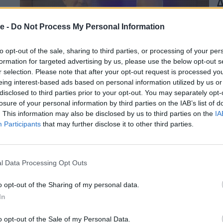
Δ
Η
e -
Do Not Process My Personal Information
Ο
Ε
to opt-out of the sale, sharing to third parties, or processing of your per
α
formation for targeted advertising by us, please use the below opt-out s
r selection. Please note that after your opt-out request is processed y
29
eing interest-based ads based on personal information utilized by us or
disclosed to third parties prior to your opt-out. You may separately opt-
losure of your personal information by third parties on the IAB’s list of
. This information may also be disclosed by us to third parties on the
IA
Σ
Participants
that may further disclose it to other third parties.
α
Ο
l Data Processing Opt Outs
α
π
Σ
o opt-out of the Sharing of my personal data.
26
σ
In
κ
Π
o opt-out of the Sale of my Personal Data.