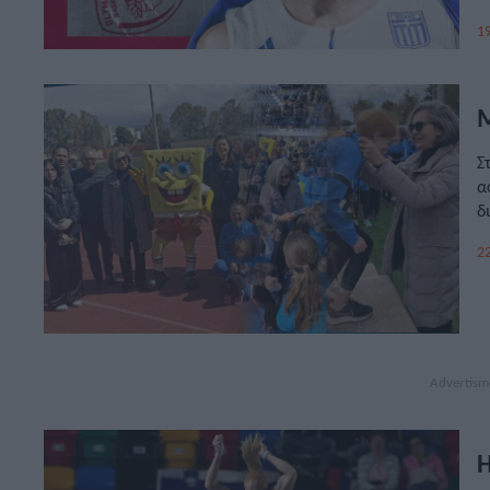
19
Μ
Σ
α
δ
22
H