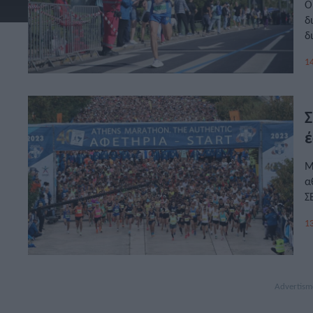
Ο
δ
δ
α
14
Σ
έ
Μ
α
Σ
π
13