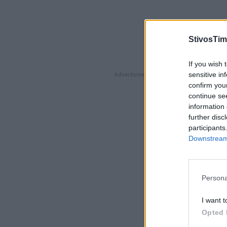
StivosTim
If you wish 
sensitive in
confirm you
continue se
information 
further disc
participants
Downstream 
Persona
I want t
Opted 