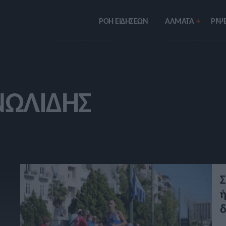
ΡΟΗ ΕΙΔΗΣΕΩΝ
ΑΛΜΑΤΑ
ΡIΨΕ
ΝΩΛΊΔΗΣ
Σ
ή
δ
Ε