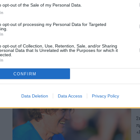
o opt-out of the Sale of my Personal Data.
In
Ό
α
to opt-out of processing my Personal Data for Targeted
ing.
In
Σ
α
o opt-out of Collection, Use, Retention, Sale, and/or Sharing
τ
ersonal Data that Is Unrelated with the Purposes for which it
lected.
In
19
CONFIRM
Σ
Data Deletion
Data Access
Privacy Policy
έ
Σ
π
«