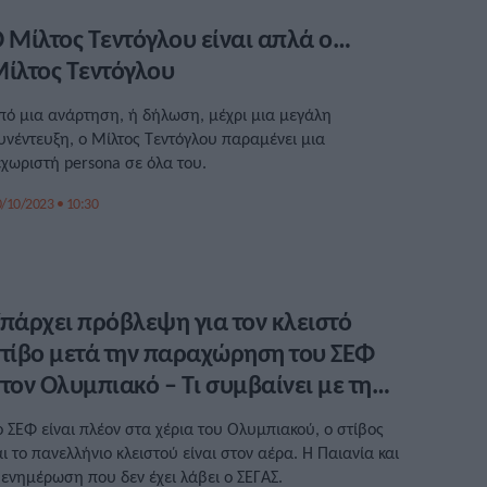
 Μίλτος Τεντόγλου είναι απλά ο…
ίλτος Τεντόγλου
πό μια ανάρτηση, ή δήλωση, μέχρι μια μεγάλη
υνέντευξη, ο Μίλτος Τεντόγλου παραμένει μια
εχωριστή persona σε όλα του.
/10/2023 • 10:30
πάρχει πρόβλεψη για τον κλειστό
τίβο μετά την παραχώρηση του ΣΕΦ
τον Ολυμπιακό – Τι συμβαίνει με την
αιανία, καμία ενημέρωση ο ΣΕΓΑΣ!
ο ΣΕΦ είναι πλέον στα χέρια του Ολυμπιακού, ο στίβος
αι το πανελλήνιο κλειστού είναι στον αέρα. Η Παιανία και
 ενημέρωση που δεν έχει λάβει ο ΣΕΓΑΣ.