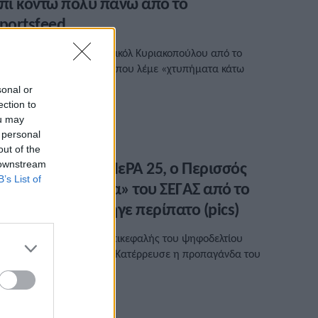
πί κοντώ πολύ πάνω από το
portsfeed
 κριτική που δέχθηκε η Νικόλ Κυριακοπούλου από το
portsfeed ήταν από αυτά που λέμε «χτυπήματα κάτω
πό τη μέση».
sonal or
ection to
/03/2023 • 13:36
ou may
 personal
out of the
 Σακοράφα, το ΜεΡΑ 25, ο Περισσός
 downstream
B’s List of
αι το «κοκκίνισμα» του ΣΕΓΑΣ από το
portsfeed που πήγε περίπατο (pics)
 Σοφία Σακοράφα είναι επικεφαλής του ψηφοδελτίου
πικρατείας του ΜεΡΑ 25. Κατέρρευσε η προπαγάνδα τoυ
portsfeed.
/02/2023 • 18:39