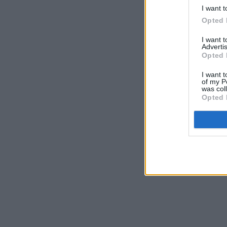
I want t
Opted 
I want 
Advertis
Opted 
I want t
of my P
was col
Opted 