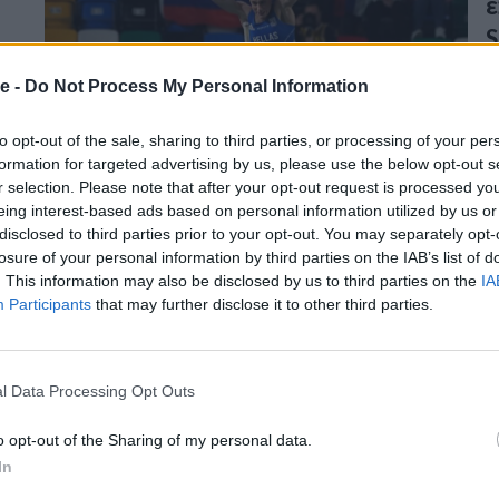
ε
S
Η
e -
Do Not Process My Personal Information
S
α
to opt-out of the sale, sharing to third parties, or processing of your per
formation for targeted advertising by us, please use the below opt-out s
07
r selection. Please note that after your opt-out request is processed y
eing interest-based ads based on personal information utilized by us or
disclosed to third parties prior to your opt-out. You may separately opt-
Η
losure of your personal information by third parties on the IAB’s list of
. This information may also be disclosed by us to third parties on the
IA
κ
Participants
that may further disclose it to other third parties.
S
Η
l Data Processing Opt Outs
Ε
S
o opt-out of the Sharing of my personal data.
28
In