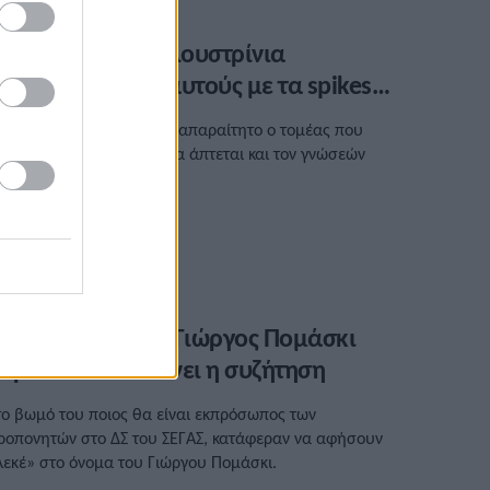
ταν αυτοί με τα λουστρίνια
ποφασίζουν γι’ αυτούς με τα spikes…
την πολιτική ηγεσία είναι απαραίτητο ο τομέας που
σχολούνται οι αρμόδιοι να άπτεται και τον γνώσεών
ους.
/01/2023 • 19:49
ΕΓΑΣ: Στο όνομα Γιώργος Πομάσκι
πρεπε να τελειώνει η συζήτηση
το βωμό του ποιος θα είναι εκπρόσωπος των
ροπονητών στο ΔΣ του ΣΕΓΑΣ, κατάφεραν να αφήσουν
λεκέ» στο όνομα του Γιώργου Πομάσκι.