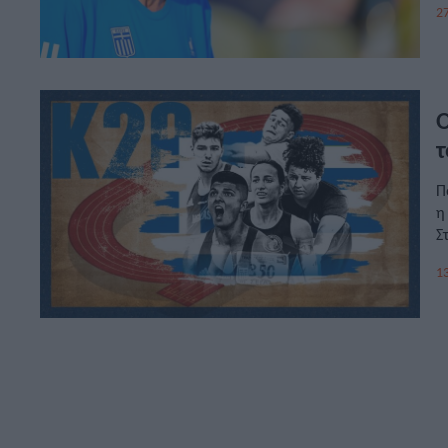
27
Ο
τ
Π
η
Σ
13