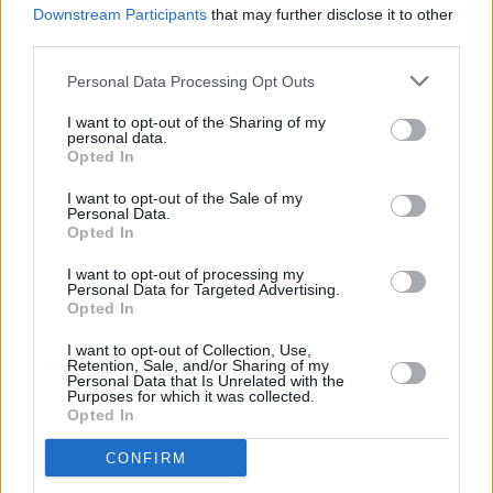
Downstream Participants
that may further disclose it to other
third parties.
Personal Data Processing Opt Outs
I want to opt-out of the Sharing of my
personal data.
Opted In
I want to opt-out of the Sale of my
Personal Data.
Opted In
I want to opt-out of processing my
Personal Data for Targeted Advertising.
Opted In
Πολυνίκη Εμμανουηλίδου: Ισοφάρισε το πανελλήνιο
ρεκόρ στα 200 μ. Κ23
I want to opt-out of Collection, Use,
Retention, Sale, and/or Sharing of my
Personal Data that Is Unrelated with the
Έγινε η 5η Ελληνίδα όλων των εποχών.
Purposes for which it was collected.
Opted In
25/05/2023 • 22:42
CONFIRM