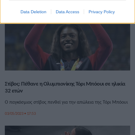
Data Deletion
Data Access
Privacy Policy
Στίβος: Πέθανε η Ολυμπιονίκης Τόρι Μπόουι σε ηλικία
32 ετών
Ο παγκόσμιος στίβος πενθεί για την απώλεια της Τόρι Μπόουι
03/05/2023 • 17:53