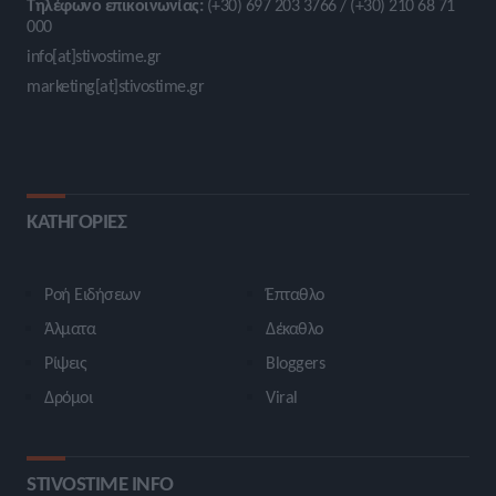
Τηλέφωνο επικοινωνίας:
(+30) 697 203 3766 / (+30) 210 68 71
000
info[at]stivostime.gr
marketing[at]stivostime.gr
ΚΑΤΗΓΟΡΙΕΣ
Ροή Ειδήσεων
Έπταθλο
Άλματα
Δέκαθλο
Ρίψεις
Bloggers
Δρόμοι
Viral
STIVOSTIME INFO