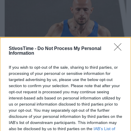
StivosTime -
Do Not Process My Personal
Information
If you wish to opt-out of the sale, sharing to third parties, or
processing of your personal or sensitive information for
targeted advertising by us, please use the below opt-out
ΒΕΝΙΖΕΛΕΙΑ- ΧΑΝΙΑ 2023: Ο Βρετανός Άντριου
section to confirm your selection. Please note that after your
Ρόμπερτσον 1ος στα 100 μ. με 10.40
opt-out request is processed you may continue seeing
interest-based ads based on personal information utilized by
Ο Κώστας Δουβαλίδης ήταν νικητής στα 110 μ. εμπ. με 13.80
us or personal information disclosed to third parties prior to
(-1,6).
your opt-out. You may separately opt-out of the further
disclosure of your personal information by third parties on the
28/05/2023 • 18:38
IAB’s list of downstream participants. This information may
also be disclosed by us to third parties on the
IAB’s List of