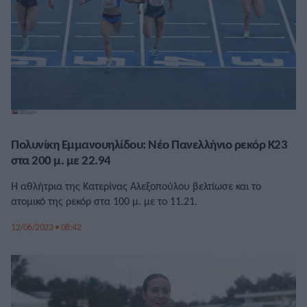
Πολυνίκη Εμμανουηλίδου: Νέο Πανελλήνιο ρεκόρ Κ23
στα 200 μ. με 22.94
Η αθλήτρια της Κατερίνας Αλεξοπούλου βελτίωσε και το
ατομικό της ρεκόρ στα 100 μ. με το 11.21.
12/06/2023 • 08:42