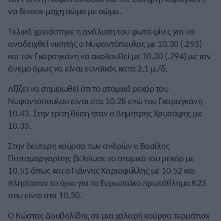
να δίνουν μάχη σώμα με σώμα.
Τελικά χρειάστηκε η ανάλυση του φωτό φίνις για να
αναδειχθεί νικητής ο Νυφαντόπουλος με 10.30 (.293)
και τον Γκαραγκάνη να ακολουθεί με 10.30 (.294) με τον
άνεμο όμως να είναι ευνοϊκός κατά 2,1 μ./δ.
Αξίζει να σημειωθεί ότι το ατομικό ρεκόρ του
Νυφαντόπουλου είναι στα 10.28 ενώ του Γκαραγκάνη
10.43. Στην τρίτη θέση ήταν ο Δημήτρης Χρυσάφης με
10.33.
Στην δεύτερη κούρσα των ανδρών ο Βασίλης
Παπαμαργαρίτης βελτίωσε το ατομικό του ρεκόρ με
10.51 όπως και ο Γιάννης Καριοφύλλης με 10.52 και
πλησίασαν το όριο για το Ευρωπαϊκό πρωτάθλημα Κ23
που είναι στα 10.50.
Ο Κώστας Δουβαλίδης σε μια χαλαρή κούρσα τερμάτισε