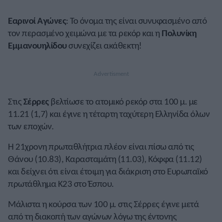
Εαρινοί Αγώνες
: Το όνομα της είναι συνυφασμένο από
τον περασμένο χειμώνα με τα ρεκόρ και η
Πολυνίκη
Εμμανουηλίδου
συνεχίζει ακάθεκτη!
Στις
Σέρρες
βελτίωσε το ατομικό ρεκόρ στα 100 μ. με
11.21 (1,7) και έγινε η τέταρτη ταχύτερη Ελληνίδα όλων
των εποχών.
Η 21χρονη πρωταθλήτρια πλέον είναι πίσω από τις
Θάνου (10.83), Καρασταμάτη (11.03), Κόφφα (11.12)
και δείχνει ότι είναι έτοιμη για διάκριση στο Ευρωπαϊκό
πρωτάθλημα Κ23 στο Έσπου.
Μάλιστα η κούρσα των 100 μ. στις Σέρρες έγινε μετά
από τη διακοπή των αγώνων λόγω της έντονης