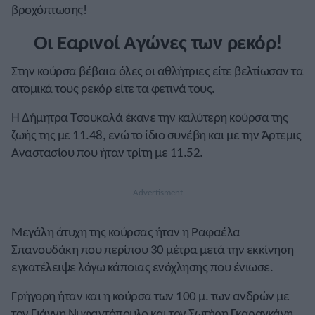
βροχόπτωσης!
Οι Εαρινοί Αγώνες των ρεκόρ!
Στην κούρσα βέβαια όλες οι αθλήτριες είτε βελτίωσαν τα
ατομικά τους ρεκόρ είτε τα φετινά τους.
Η Δήμητρα Τσουκαλά έκανε την καλύτερη κούρσα της
ζωής της με 11.48, ενώ το ίδιο συνέβη και με την Άρτεμις
Αναστασίου που ήταν τρίτη με 11.52.
Μεγάλη άτυχη της κούρσας ήταν η Ραφαέλα
Σπανουδάκη που περίπου 30 μέτρα μετά την εκκίνηση
εγκατέλειψε λόγω κάποιας ενόχλησης που ένιωσε.
Γρήγορη ήταν και η κούρσα των 100 μ. των ανδρών με
τον Γιάννη Νυφαντόπουλο και τον Σωτήρη Γκαραγκάνη