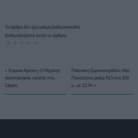
Το άρθρο δεν έχει ακόμα βαθμολογηθεί.
Βαθμολογήστε αυτό το άρθρο:
★
★
★
★
★
«
Εαρινοί Αγώνες: Ο Μιχάλης
Πολυνίκη Εμμανουηλίδου: Νέο
Αναστασάκης νικητής στις
Πανελλήνιο ρεκόρ Κ23 στα 200
Σέρρες
μ. με 22.94
»