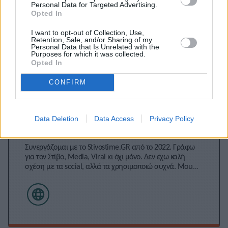
Personal Data for Targeted Advertising.
Opted In
I want to opt-out of Collection, Use,
Retention, Sale, and/or Sharing of my
Personal Data that Is Unrelated with the
Purposes for which it was collected.
Opted In
CONFIRM
Δανάη Τριανταφυλλίδου
Data Deletion
Data Access
Privacy Policy
Συνεργάζομαι με το Stivostime.GR από το 2022. Γράφω
για τον Στίβο, Media, Viral κι όχι μόνο. Δεν έχω καλή
σχέση με τα social, αλλά τα χρησιμοποιώ συχνά. Μου
αρέσει να γράφω τα άρθρα μου σφαιρικά και να
αναδεικνύω όλες τις πτυχές της είδησης. Μου αρέσουν
τα reality games κι ο αθλητισμός.