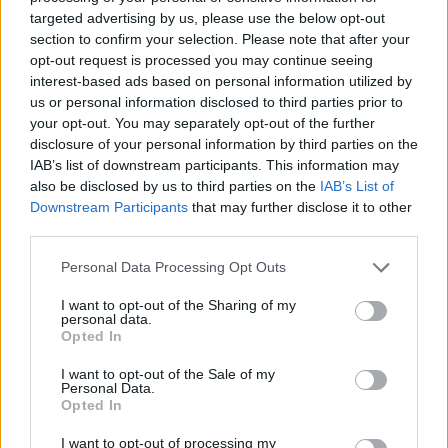
Ιωσηφίδου στα 100 μ. εμπ. καθώς τερμάτισε σε 13.65,
targeted advertising by us, please use the below opt-out
section to confirm your selection. Please note that after your
βελτιώνοντας το 13.86 που είχε μέχρι τώρα στα πόδια
opt-out request is processed you may continue seeing
της.
interest-based ads based on personal information utilized by
us or personal information disclosed to third parties prior to
Το ίδιο συνέβη και με την Σοφία Καμπερίδου που
your opt-out. You may separately opt-out of the further
τερμάτισε δεύτερη σε 13.91.
disclosure of your personal information by third parties on the
IAB’s list of downstream participants. This information may
also be disclosed by us to third parties on the
IAB’s List of
Downstream Participants
that may further disclose it to other
third parties.
A+
A-
A±
Personal Data Processing Opt Outs
I want to opt-out of the Sharing of my
personal data.
Opted In
I want to opt-out of the Sale of my
Εγγραφείτε στο Stivostime των
Personal Data.
Opted In
I want to opt-out of processing my