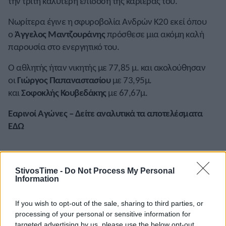
την τρίτη καλύτερη επίδοση της καριέρας του.
Νωρίτερα έγινε η σφυροβολία Ανδρών Κ20 εκεί όπου
ο
Άγγελος
Μαντζουράνης
πρόσθεσε μια ακόμη καλή
παρουσία στο ενεργητικό του.
Ο αθλητής ήταν νικητής με 77,85 μ. και ακολούθησαν
οι
Γιώργος
Παπαναστασίου
με 73,95μ.
και
Σοφοκλής
Κουβεδάκης
με 67,67μ.
Εαρινοί Αγώνες – Δείτε αναλυτικά τα αποτελέσματα
ΕΔΩ
StivosTime -
Do Not Process My Personal
Information
A+
A-
A±
If you wish to opt-out of the sale, sharing to third parties, or
processing of your personal or sensitive information for
targeted advertising by us, please use the below opt-out