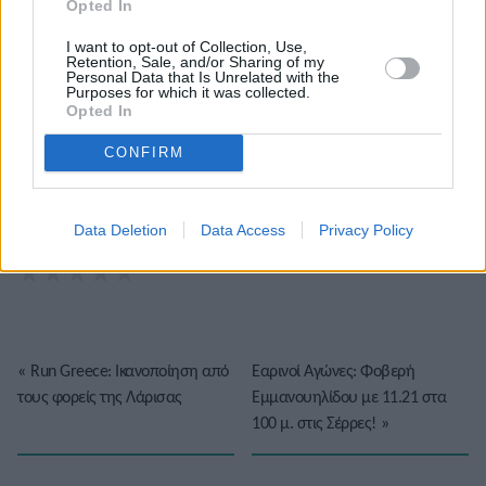
Opted In
αρέσει να γράφω τα άρθρα μου σφαιρικά και να
αναδεικνύω όλες τις πτυχές της είδησης. Μου αρέσουν
I want to opt-out of Collection, Use,
τα reality games κι ο αθλητισμός.
Retention, Sale, and/or Sharing of my
Personal Data that Is Unrelated with the
Purposes for which it was collected.
Opted In
CONFIRM
Το άρθρο δεν έχει ακόμα βαθμολογηθεί.
Data Deletion
Data Access
Privacy Policy
Βαθμολογήστε αυτό το άρθρο:
★
★
★
★
★
«
Run Greece: Ικανοποίηση από
Εαρινοί Αγώνες: Φοβερή
τους φορείς της Λάρισας
Εμμανουηλίδου με 11.21 στα
100 μ. στις Σέρρες!
»