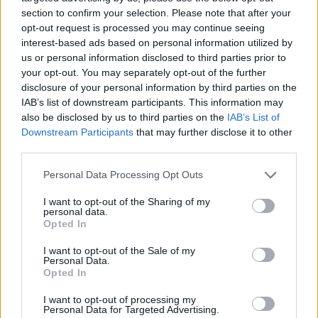
section to confirm your selection. Please note that after your
opt-out request is processed you may continue seeing
Εγγραφείτε στο Stivostime των
interest-based ads based on personal information utilized by
us or personal information disclosed to third parties prior to
your opt-out. You may separately opt-out of the further
disclosure of your personal information by third parties on the
IAB’s list of downstream participants. This information may
also be disclosed by us to third parties on the
IAB’s List of
Downstream Participants
that may further disclose it to other
third parties.
Personal Data Processing Opt Outs
I want to opt-out of the Sharing of my
personal data.
Opted In
Δανάη Τριανταφυλλίδου
I want to opt-out of the Sale of my
Personal Data.
Opted In
Συνεργάζομαι με το Stivostime.GR από το 2022. Γράφω
για τον Στίβο, Media, Viral κι όχι μόνο. Δεν έχω καλή
I want to opt-out of processing my
Personal Data for Targeted Advertising.
σχέση με τα social, αλλά τα χρησιμοποιώ συχνά. Μου