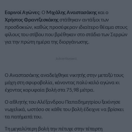
Εαρινοί Αγώνες
: Ο
Μιχάλης Αναστασάκης
και ο
Χρήστος Φραντζεσκάκης
στάθηκαν αντάξιοι των
προσδοκιών, καθώς προσέφεραν ιδιαίτερο θέαμα στους
φίλους του στίβου που βρέθηκαν στο στάδιο των Σερρών
για την πρώτη ημέρα της διοργάνωσης.
Ο Αναστασάκης αναδείχθηκε νικητής στην μεταξύ τους
μάχη στη σφυροβολία, κάνοντας πολύ καλό αγώνα κι
έχοντας κορυφαία βολή στα 75,98 μέτρα.
Ο αθλητής του Αλέξανδρου Παπαδημητρίου ξεκίνησε
νωχελικά, ωστόσο σε κάθε του βολή έδειχνε να βρίσκει
τα πατήματά του.
Τη μεγαλύτερη βολή την πέτυχε στην τέταρτη