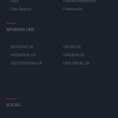
Εμείς
Πολιτική Απορρήτου
Όροι Χρήσης
Επικοινωνία
ΧΡΗΣΙΜΑ LIKS
SPORTIME.GR
UPOPSI.GR
MEDIATIME.GR
MAGBOX.GR
GEOSTRATIGIKA.GR
HEALTHFUEL.GR
SOCIAL