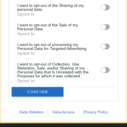
I want to opt-out of the Sharing of my
personal data.
Opted In
Το άρθρο δεν έχει ακόμα βαθμολογηθεί.
Βαθμολογήστε αυτό το άρθρο:
I want to opt-out of the Sale of my
Personal Data.
★
★
★
★
★
Opted In
I want to opt-out of processing my
Personal Data for Targeted Advertising.
Opted In
«
Κώστας Ζήκος στο stivostime:
ΣΕΦ: Γεμάτη η πρώτη ημέρα
Δεν είμαστε ευχαριστημένοι από
του Πανελληνίου
I want to opt-out of Collection, Use,
Retention, Sale, and/or Sharing of my
την επίδοση
Πρωταθλήματος (φωτογραφίες)
Personal Data that Is Unrelated with the
Purposes for which it was collected.
»
Opted In
CONFIRM
Data Deletion
Data Access
Privacy Policy