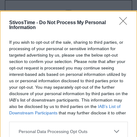
StivosTime -
Do Not Process My Personal
Information
If you wish to opt-out of the sale, sharing to third parties, or
processing of your personal or sensitive information for
targeted advertising by us, please use the below opt-out
section to confirm your selection. Please note that after your
Διονύσης Αντωνέλλος
opt-out request is processed you may continue seeing
interest-based ads based on personal information utilized by
Δημοσιογράφος με εμπειρία σε blogging, ραδιόφωνο και
us or personal information disclosed to third parties prior to
τηλεόραση. Εξειδίκευση στα ελληνοτουρκικά, τον
your opt-out. You may separately opt-out of the further
Ολυμπιακό και τον στίβο, με ρεπορτάζ και αναλύσεις από
disclosure of your personal information by third parties on the
πρώτο χέρι που προσφέρουν γνώση και έμπνευση.
IAB’s list of downstream participants. This information may
also be disclosed by us to third parties on the
IAB’s List of
Downstream Participants
that may further disclose it to other
third parties.
Personal Data Processing Opt Outs