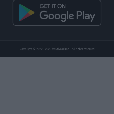
CopyRight © 2022 - 2022 by StivosTime - All rights reserved