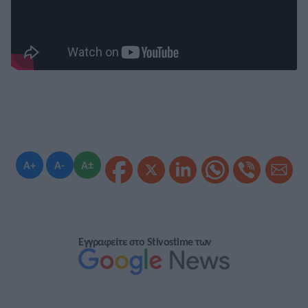
A+
A-
A±
Εγγραφείτε στο Stivostime των