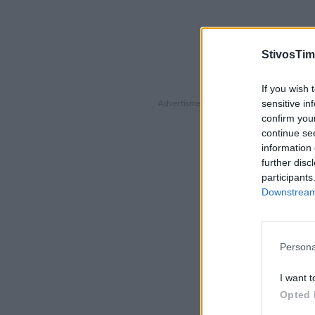
StivosTim
If you wish 
sensitive in
confirm you
continue se
information 
further disc
participants
Downstream 
Persona
I want t
Opted 