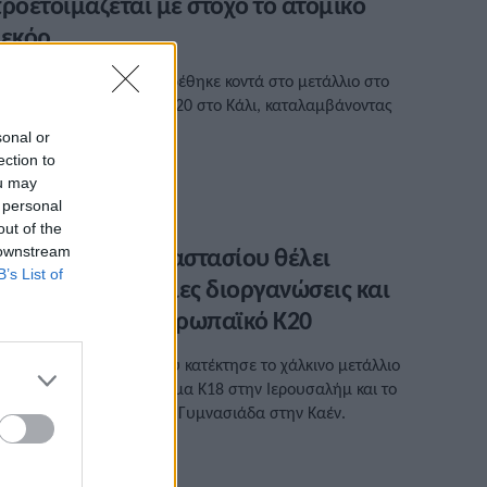
ροετοιμάζεται με στόχο το ατομικό
εκόρ
 Νικόλας Πολυχρονίου βρέθηκε κοντά στο μετάλλιο στο
αγκόσμιο Πρωτάθλημα Κ20 στο Κάλι, καταλαμβάνοντας
ην 4η θέση.
sonal or
ection to
/11/2022 • 12:56
ou may
 personal
out of the
 Γιώργος Παπαναστασίου θέλει
 downstream
B’s List of
άθρο στις εγχώριες διοργανώσεις και
υμμετοχή στο Ευρωπαϊκό Κ20
 Γιώργος Παπαναστασίου κατέκτησε το χάλκινο μετάλλιο
το Ευρωπαϊκό Πρωτάθλημα Κ18 στην Ιερουσαλήμ και το
σημένιο στην Παγκόσμια Γυμνασιάδα στην Καέν.
/11/2022 • 10:59