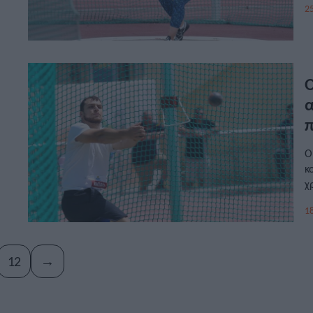
25
Ο
α
π
Ο
κ
χ
π
18
12
→