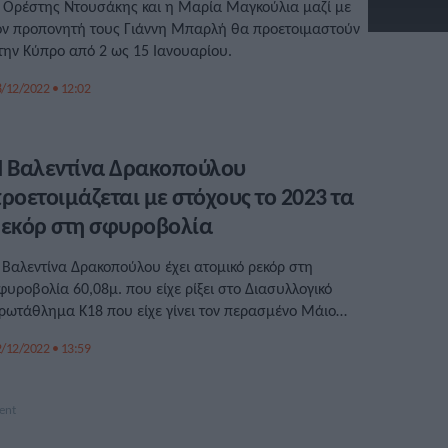
 Ορέστης Ντουσάκης και η Μαρία Μαγκούλια μαζί με
ον προπονητή τους Γιάννη Μπαρλή θα προετοιμαστούν
την Κύπρο από 2 ως 15 Ιανουαρίου.
/12/2022 • 12:02
 Βαλεντίνα Δρακοπούλου
ροετοιμάζεται με στόχους το 2023 τα
εκόρ στη σφυροβολία
 Βαλεντίνα Δρακοπούλου έχει ατομικό ρεκόρ στη
φυροβολία 60,08μ. που είχε ρίξει στο Διασυλλογικό
ρωτάθλημα Κ18 που είχε γίνει τον περασμένο Μάιο
την Τρίπολη.
/12/2022 • 13:59