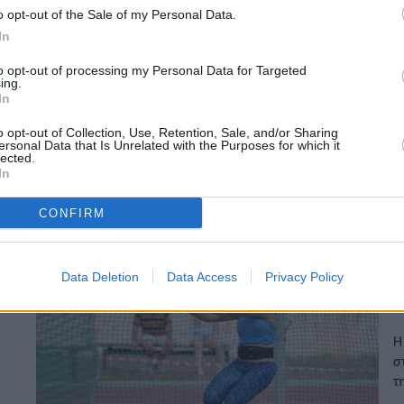
o opt-out of the Sale of my Personal Data.
In
Ο
μ
to opt-out of processing my Personal Data for Targeted
ing.
In
Π
π
o opt-out of Collection, Use, Retention, Sale, and/or Sharing
Κ
ersonal Data that Is Unrelated with the Purposes for which it
lected.
Π
In
08
CONFIRM
Η
Data Deletion
Data Access
Privacy Policy
σ
Η
σ
τ