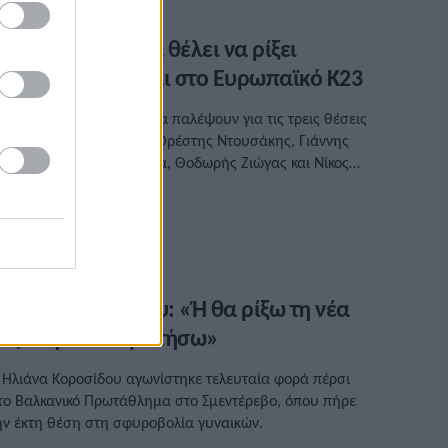
 Μαρκέλο Μέμα θέλει να ρίξει
ακριά το 2023 και στο Ευρωπαϊκό Κ23
έντε ρίπτες αναμένεται να παλέψουν για τις τρεις θέσεις
ου οδηγούν στο Εσπού, Ορέστης Ντουσάκης, Γιάννης
ορακίδης, Μαρκέλο Μέμα, Θοδωρής Ζιώγας και Νίκος
ολυχρονίου.
/11/2022 • 11:58
λιάνα Κοροσίδου: «Ή θα ρίξω τη νέα
εζόν ή θα σταματήσω»
 Ηλιάνα Κοροσίδου αγωνίστηκε τελευταία φορά πέρσι
το Βαλκανικό Πρωτάθλημα στο Σμεντέρεβο, όπου πήρε
ην έκτη θέση στη σφυροβολία γυναικών.