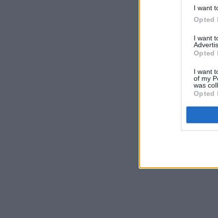
I want t
Opted 
I want 
Advertis
Opted 
I want t
of my P
was col
Opted 