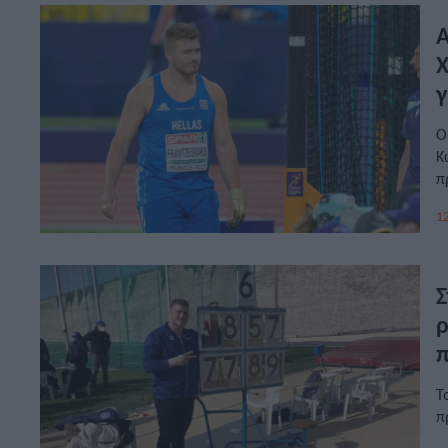
Α
Χ
γ
Ο
Κ
π
12
Σ
ρ
π
Τ
π