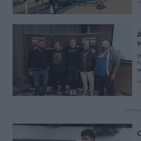
29
Δ
τ
Σ
Γ
ε
σ
24
Ο