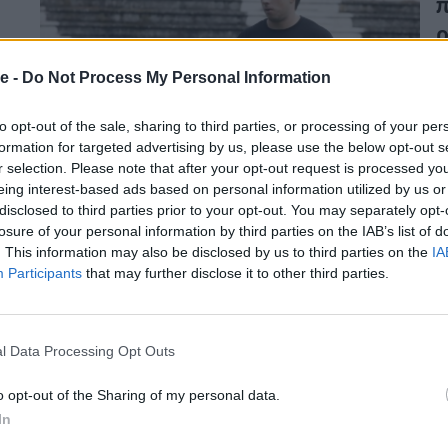
π
ρ
Ο
e -
Do Not Process My Personal Information
Π
τ
to opt-out of the sale, sharing to third parties, or processing of your per
formation for targeted advertising by us, please use the below opt-out s
22
r selection. Please note that after your opt-out request is processed y
eing interest-based ads based on personal information utilized by us or
disclosed to third parties prior to your opt-out. You may separately opt-
Ο
losure of your personal information by third parties on the IAB’s list of
. This information may also be disclosed by us to third parties on the
IA
β
Participants
that may further disclose it to other third parties.
σ
Ο
l Data Processing Opt Outs
σ
α
o opt-out of the Sharing of my personal data.
14
In