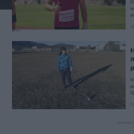
Ο
τ
σ
18
Η
π
ρ
Η
σ
Π
σ
12