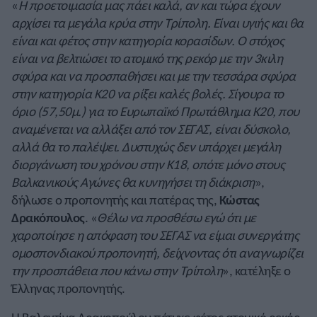
«
Η προετοιμασία μας πάει καλά, αν και τώρα έχουν
αρχίσει τα μεγάλα κρύα στην Τρίπολη. Είναι υγιής και θα
είναι και φέτος στην κατηγορία κορασίδων. Ο στόχος
είναι να βελτιώσει το ατομικό της ρεκόρ με την 3κιλη
σφύρα και να προσπαθήσει και με την τεσσάρα σφύρα
στην κατηγορία Κ20 να ρίξει καλές βολές. Σίγουρα το
όριο (57,50μ.) για το Ευρωπαϊκό Πρωτάθλημα Κ20, που
αναμένεται να αλλάξει από τον ΣΕΓΑΣ, είναι δύσκολο,
αλλά θα το παλέψει. Δυστυχώς δεν υπάρχει μεγάλη
διοργάνωση του χρόνου στην Κ18, οπότε μόνο στους
Βαλκανικούς Αγώνες θα κυνηγήσει τη διάκριση
»,
δήλωσε ο προπονητής και πατέρας της,
Κώστας
Δρακόπουλος
. «
Θέλω να προσθέσω εγώ ότι με
χαροποίησε η απόφαση του ΣΕΓΑΣ να είμαι συνεργάτης
ομοσπονδιακού προπονητή, δείχνοντας ότι αναγνωρίζει
την προσπάθεια που κάνω στην Τρίπολη
», κατέληξε ο
Έλληνας προπονητής.