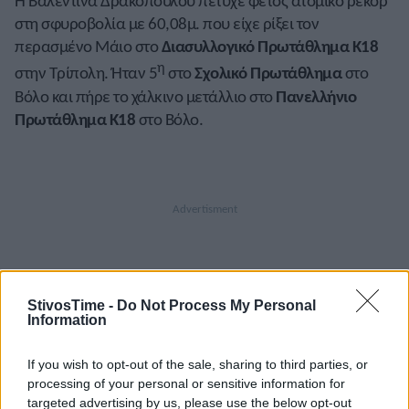
Η Βαλεντίνα Δρακοπούλου πέτυχε φέτος ατομικό ρεκόρ
στη σφυροβολία με 60,08μ. που είχε ρίξει τον
περασμένο Μάιο στο
Διασυλλογικό Πρωτάθλημα Κ18
η
στην Τρίπολη. Ήταν 5
στο
Σχολικό Πρωτάθλημα
στο
Βόλο και πήρε το χάλκινο μετάλλιο στο
Πανελλήνιο
Πρωτάθλημα Κ18
στο Βόλο.
StivosTime -
Do Not Process My Personal
Information
If you wish to opt-out of the sale, sharing to third parties, or
A+
A-
A±
processing of your personal or sensitive information for
targeted advertising by us, please use the below opt-out