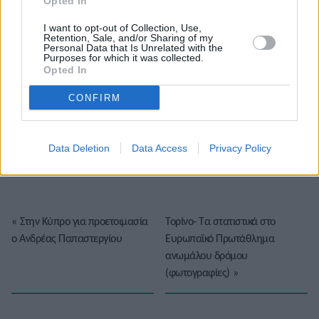
Opted In
I want to opt-out of Collection, Use,
Retention, Sale, and/or Sharing of my
Personal Data that Is Unrelated with the
Purposes for which it was collected.
Opted In
CONFIRM
Το άρθρο δεν έχει ακόμα βαθμολογηθεί.
Βαθμολογήστε αυτό το άρθρο:
Data Deletion
Data Access
Privacy Policy
★
★
★
★
★
«
Στην Κύπρο για προετοιμασία
Τορίνο- Τα στατιστικά στο
ο Ανδρέας Παπαστεργίου
Ευρωπαϊκό Πρωτάθλημα
ανωμάλου δρόμου
(φωτογραφίες)
»