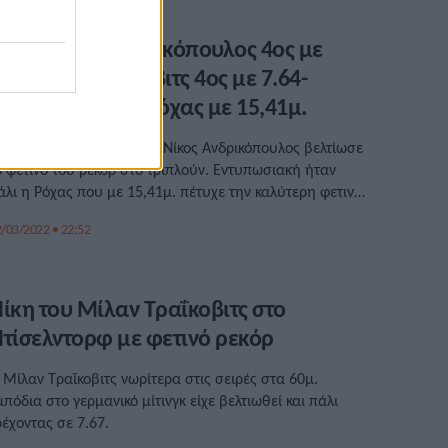
αδρίτη: Ο Ανδρικόπουλος 4ος με
6,36μ., ο Τραΐκοβιτς 4ος με 7.64-
ρομερή πάλι η Ρόχας με 15,41μ.
το μίτινγκ στη Μαδρίτη ο Νίκος Ανδρικόπουλος βελτίωσε
ο φετινό του ρεκόρ στο τριπλούν. Εντυπωσιακή ήταν
άλι η Ρόχας που με 15,41μ. πέτυχε την καλύτερη φετινή
πίδοση στον κόσμο.
/03/2022 • 22:52
ίκη του Μίλαν Τραΐκοβιτς στο
τίσελντορφ με φετινό ρεκόρ
 Μίλαν Τραΐκοβιτς νωρίτερα στις σειρές στα 60μ.
μπόδια στο γερμανικό μίτινγκ είχε βελτιωθεί και πάλι
ρέχοντας σε 7.67.