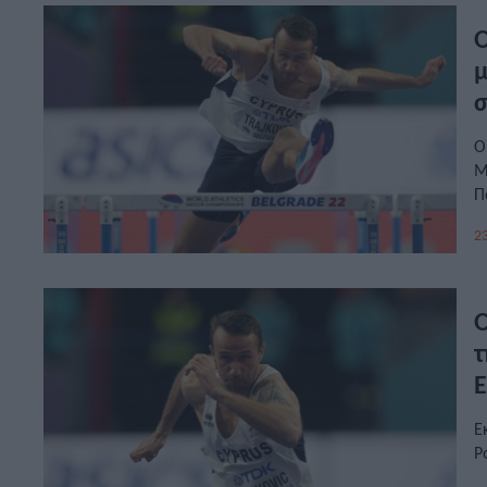
Ο
μ
σ
κ
Ο
Μ
Π
23
Ο
τ
Ε
Ε
Ρ