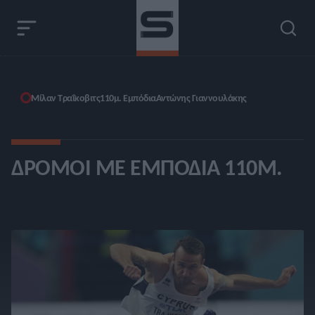
Μίλαν Τραΐκοβιτς
110μ. Εμπόδια
Αντώνης Γιαννουλάκης
ΔΡΌΜΟΙ ΜΕ ΕΜΠΌΔΙΑ 110Μ.