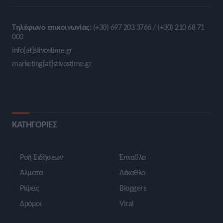
Τηλέφωνο επικοινωνίας:
(+30) 697 203 3766 / (+30) 210 68 71
000
info[at]stivostime.gr
marketing[at]stivostime.gr
ΚΑΤΗΓΟΡΙΕΣ
Ροή Ειδήσεων
Έπταθλο
Άλματα
Δέκαθλο
Ρίψεις
Bloggers
Δρόμοι
Viral