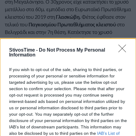
στη Μεγαλόνησο. Ο 30χρονος είχε κατακτήσει το χρυσό
μετάλλιο στα 60μ. εμπόδια στο Ευρωπαϊκό Πρωτάθλημα
κλειστού του 2019 στη
Γλασκώβη.
Φέτος έφθασε στον
τελικό του
Παγκοσμίου Πρωταθλήματος κλειστού
στο
Βελιγράδι και στην 7η θέση. Κατέκτησε το χρυσό
μετάλλιο στους
Μεσογειακούς Αγώνες
στο Οράν,
έτρεξε στα ημιτελικά στο
Παγκόσμιο Πρωτάθλημα
του
StivosTime -
Do Not Process My Personal
Γιουτζίν, ήταν 6ος στον τελικό στους
Αγώνες
Information
Κοινοπολιτείας
στο Μπέρμιγχαμ και έκλεισε με την
παρουσία του στα ημιτελικά στο
Ευρωπαϊκό
If you wish to opt-out of the sale, sharing to third parties, or
processing of your personal or sensitive information for
Πρωτάθλημα
στο Μόναχο.
targeted advertising by us, please use the below opt-out
section to confirm your selection. Please note that after your
Κεντρική φωτογραφία: stivostime/ Angelos Zymaras
opt-out request is processed you may continue seeing
interest-based ads based on personal information utilized by
us or personal information disclosed to third parties prior to
your opt-out. You may separately opt-out of the further
disclosure of your personal information by third parties on the
IAB’s list of downstream participants. This information may
also be disclosed by us to third parties on the
IAB’s List of