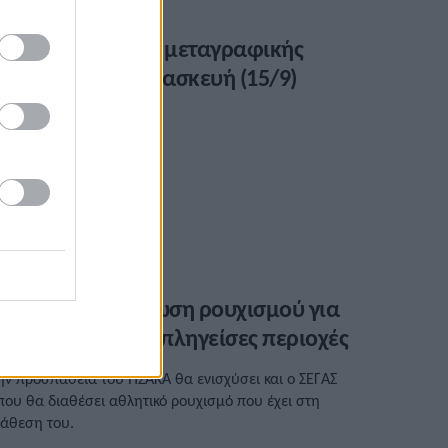
ΕΓΑΣ: Έναρξη της μεταγραφικής
εριόδου την Παρασκευή (15/9)
είτε τι αναφέρει ο ΣΕΓΑΣ
/09/2023 • 19:49
ΣΑΚΑ: Συγκέντρωση ρουχισμού για
ους αθλητές στις πληγείσες περιοχές
ην προσπάθεια του ΠΣΑΚΑ θα ενισχύσει και ο ΣΕΓΑΣ
που θα διαθέσει αθλητικό ρουχισμό που έχει στη
ιάθεση του.