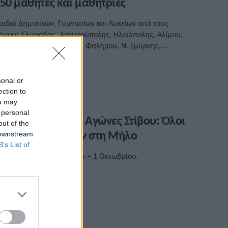
50 μαθητές και μαθήτριες
αιδιά Δημοτικών, Γυμνασίων και Λυκείων από τους
ήμους Γλυφάδας, Αργυρούπολης, Ηλιούπολης, Αλίμου,
γίου Δημητρίου, Παλαιού Φαλήρου, Ν. Σμύρνης,
αλλιθέας και Μοσχάτου – Ταύρου.
/09/2023 • 16:40
sonal or
ection to
ou may
 personal
ιγαιοπελαγίτικοι Αγώνες Στίβου: Όλοι
out of the
ι δρόμοι οδηγούν στη Μήλο
 downstream
B’s List of
ο διήμερο 30 Σεπτεμβρίου – 1 Οκτωβρίου.
/09/2023 • 12:28