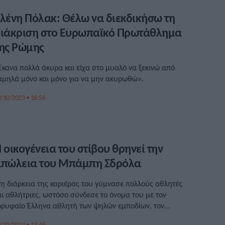
λένη Πόλακ: Θέλω να διεκδικήσω τη
ιάκριση στο Ευρωπαϊκό Πρωτάθλημα
ης Ρώμης
Έκανα πολλά άκυρα και είχα στο μυαλό να ξεκινώ από
αμηλά μόνο και μόνο για να μην ακυρωθώ».
/10/2023 • 16:56
 οικογένεια του στίβου θρηνεί την
πώλεια του Μπάμπη Σδρόλα
τη διάρκεια της καριέρας του γύμνασε πολλούς αθλητές
αι αθλήτριες, ωστόσο σύνδεσε το όνομα του με τον
ορυφαίο Έλληνα αθλητή των ψηλών εμποδίων, τον
ώστα Δουβαλίδη.
/10/2023 • 13:46