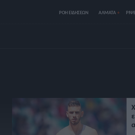
ΡΟΗ ΕΙΔΗΣΕΩΝ
ΑΛΜΑΤΑ
ΡIΨΕ
Χ
ε
α