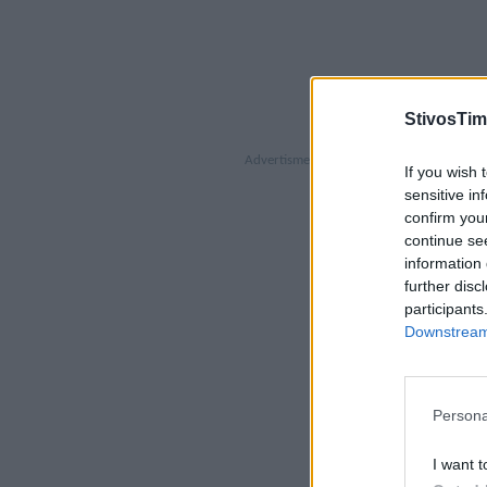
StivosTim
If you wish 
sensitive in
confirm you
continue se
information 
further disc
participants
Downstream 
Persona
I want t