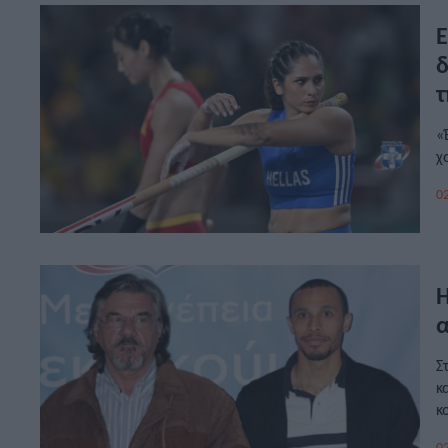
Ε
δ
τ
«
χ
02
Η
α
Σ
κ
κ
Κ
02