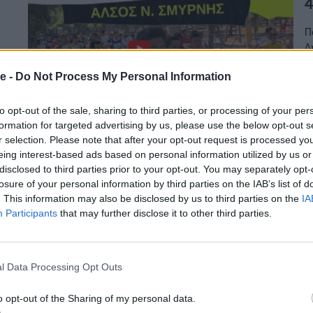
4
Π
Δ
Α
e -
Do Not Process My Personal Information
Κ
30
to opt-out of the sale, sharing to third parties, or processing of your per
formation for targeted advertising by us, please use the below opt-out s
r selection. Please note that after your opt-out request is processed y
eing interest-based ads based on personal information utilized by us or
Α
disclosed to third parties prior to your opt-out. You may separately opt-
ο
losure of your personal information by third parties on the IAB’s list of
. This information may also be disclosed by us to third parties on the
IA
Participants
that may further disclose it to other third parties.
Τ
27
l Data Processing Opt Outs
o opt-out of the Sharing of my personal data.