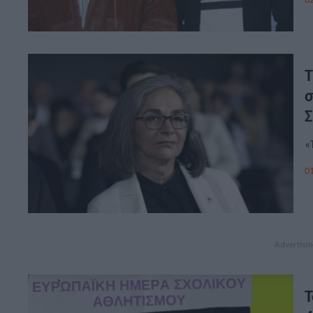
Τ
σ
Σ
«
01
Τ