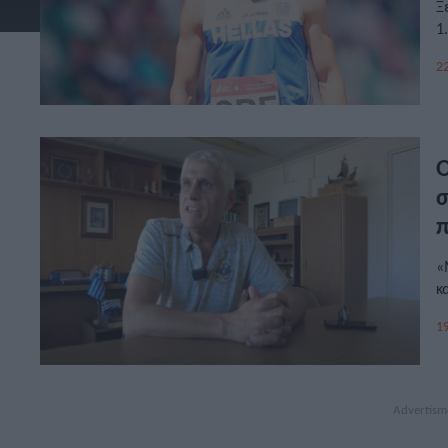
Ξ
1
22
O
σ
π
«
κ
19