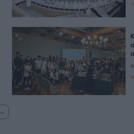
12
Κ
α
α
Δ
08
→