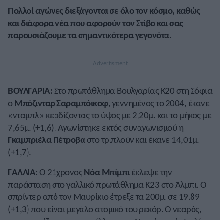
Πολλοί αγώνες διεξάγονται σε όλο τον κόσμο, καθώς
και διάφορα νέα που αφορούν τον Στίβο και σας
παρουσιάζουμε τα σημαντικότερα γεγονότα.
ΒΟΥΛΓΑΡΙΑ:
Στο πρωτάθλημα Βουλγαρίας Κ20 στη Σόφια
ο
Μπόζινταρ Σαραμπόικοφ
, γεννημένος το 2004, έκανε
«νταμπλ» κερδίζοντας το ύψος με 2,20μ. και το μήκος με
7,65μ. (+1,6). Αγωνίστηκε εκτός συναγωνισμού η
Γκαμπριέλα Πέτροβα
στο τριπλούν και έκανε 14,01μ.
(+1,7).
ΓΑΛΛΙΑ:
Ο 21χρονος
Νόα Μπίμπι
έκλεψε την
παράσταση στο γαλλικό πρωτάθλημα Κ23 στο Άλμπι. Ο
σπρίντερ από τον Μαυρίκιο έτρεξε τα 200μ. σε 19.89
(+1,3) που είναι μεγάλο ατομικό του ρεκόρ. Ο νεαρός,