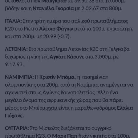
δέκαθλο, ο
Πολ Μακγκράθ
με 39.50.38 στα 10.000μ.
βάδην και η
Ντανιέλα Γκαρσία
με 2.02.67 στα 800μ.
ΙΤΑΛΙΑ:
Στην τρίτη ημέρα του ιταλικού πρωταθλήματος
Κ20 στο Ριέτι ο
Αλέσιο Φάγκιν
μετά τα 100μ. επικράτησε
και στα 200μ. με 20.99 (-0,7).
ΛΕΤΟΝΙΑ:
Στο πρωτάθλημα Λετονίας Κ20 στη Γελγκάβα
ξεχώρισε η νίκη της
Αγκάτε Κάουνε
στα 3.000μ. με
9.17.93.
ΝΑΜΙΜΠΙΑ:
Η
Κριστίν Μπόμα
, η «ασημένια»
ολυμπιονίκης στα 200μ. από τη Ναμίμπια αναμένεται να
αγωνιστεί στους Αγώνες Κοινοπολιτείας. Άλλο ένα
μεγάλο όνομα της αφρικανικής χώρας που θα πάρει
μέρος στο Μπέρμιγχαμ είναι η μαραθωνοδρόμος
Ελάλια
Γιόχανς.
ΟΥΓΓΑΡΙΑ:
Στο Μίσκολτς διεξάγεται το ουγγρικό
πρωτάθλημα Κ23. Ο
Μαρκ Παπ
ήταν νικητής στα 100μ.