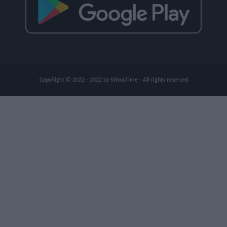
CopyRight © 2022 - 2022 by StivosTime - All rights reserved