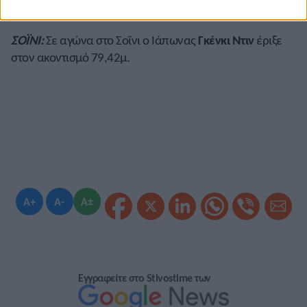
10.22 (+1,1) πετυχαίνοντας ατομικό ρεκόρ.
ΣΟΪΝΙ:
Σε αγώνα στο Σοΐνι ο Ιάπωνας
Γκένκι Ντιν
έριξε
στον ακοντισμό 79,42μ.
A+
A-
A±
Εγγραφείτε στο Stivostime των