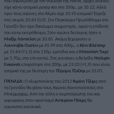
που αγωνίζεται με τον σύλλογο της Νανσί, αρχές Ιουλίου
είχε κάνει ατομικό ρεκόρ και στα 100μ.. με 10.12. Αλλά
πριν τους αγώνες στο Άλμπι είχε 20.93 ατομικό! Έτρεξε
στις σειρές 20.64 (0,0). Στο Παγκόσμιο Πρωτάθλημα στο
Γιουτζίν δεν έχει δικαίωμα συμμετοχής, αφού η επίδοσή
του είναι εκπρόθεσμη. Στον αγώνα δεύτερος ήταν ο
Μαξίμ Λάνσελοτ
με 20.65. Ακόμη ξεχώρισαν ο
Λουντοβίκ Ουσένι
με 45.99 στα 400μ., ο
Κένι Φλέτσερ
με 13.64 (+1,5) στα 110μ. εμπόδια και ο
Μπαπτίστ Τιερί
με 5,70μ. στο επί κοντώ. Στις γυναίκες η Βελγίδα
Ντελφίν
Ενκανσά
επικράτησε στα 200μ. με 23.03 (+1,9) που είναι
ατομικό της με δεύτερη την
Τζεμίμα Τζοζέφ
με 23.05.
ΓΡΕΝΑΔΑ:
Ο ολυμπιονίκης του 2012
Κιράνι Τζέιμς
από
τη Γρενάδα θα χάσει τους Αγώνες Κοινοπολιτείας στο
Μπέρμιγχαμ. Από την άλλη ο συμπατριώτης του και
κορυφαίος στον ακοντισμό
Άντερσον Πίτερς
θα
αγωνιστεί κανονικά.