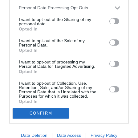
ΡΩΣΙΑ:
Ο
Σεργκέι Σουμπένκοφ
θα αγωνιστεί την Τρίτη
Personal Data Processing Opt Outs
12 Ιουλίου στη γενέτειρά του την πόλη Μπαρνάουλ στο
I want to opt-out of the Sharing of my
πρωτάθλημα της περιοχής Αλτάι. Ο επόμενος μεγάλος
personal data.
αγώνας για τον Ρώσο πρωταθλητή θα είναι στο εθνικό
Opted In
πρωτάθλημα που θα γίνει νωρίς τον Αύγουστο στο
I want to opt-out of the Sale of my
Τσεμποκσάρι.
Personal Data.
Opted In
ΣΕΡΒΙΑ:
Στο σερβικό πρωτάθλημα Κ20 στο Κρούσεβατς η
I want to opt-out of processing my
Αντριάνα Βιλάγκος
κέρδισε τον ακοντισμό με 60,13μ.
Personal Data for Targeted Advertising.
Ακόμη ο
Μπογκντάν Βιντόικοβιτς
έτρεξε τα 110μ.
Opted In
εμπόδια σε 13.73.
I want to opt-out of Collection, Use,
Retention, Sale, and/or Sharing of my
ΣΛΟΒΑΚΙΑ:
Η Ουκρανία έτρεξε τα 4×400μ. σε 3.07.46
Personal Data that Is Unrelated with the
Purposes for which it was collected.
και η Σλοβακία ακολούθησε σε 3.15.37 σε αγώνα στη
Opted In
Ντούμπνιτσα.
CONFIRM
ΦΙΝΛΑΝΔΙΑ:
Σε μίτινγκ στο Πόρβοο ο Φινλανδός
Σαμούλι Σάμουελσον
κέρδισε τα 100μ. σε 10.16 (+0,6)
σημειώνοντας εθνικό ρεκόρ. Στα ημιτελικά είχε κάνει
Data Deletion
Data Access
Privacy Policy