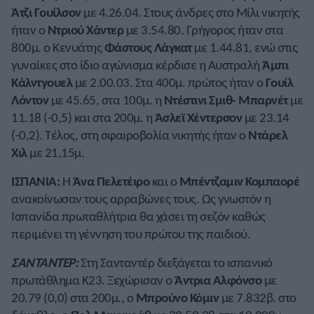
Άτζι Γουίλσον
με 4.26.04. Στους άνδρες στο Μίλι νικητής
ήταν ο
Ντριού Χάντερ
με 3.54.80. Γρήγορος ήταν στα
800μ. ο Κενυάτης
Φάστους Λάγκατ
με 1.44.81, ενώ στις
γυναίκες στο ίδιο αγώνισμα κέρδισε η Αυστραλή
Άμπι
Κάλντγουελ
με 2.00.03. Στα 400μ. πρώτος ήταν ο
Γουίλ
Λόντον
με 45.65, στα 100μ. η
Ντέστινι Σμιθ- Μπαρνέτ
με
11.18 (-0,5) και στα 200μ. η
Άσλεϊ Χέντερσον
με 23.14
(-0,2). Τέλος, στη σφαιροβολία νικητής ήταν ο
Ντάρελ
Χιλ
με 21,15μ.
ΙΣΠΑΝΙΑ:
Η
Άνα Πελετέιρο
και ο
Μπέντζαμιν Κομπαορέ
ανακοίνωσαν τους αρραβώνες τους. Ως γνωστόν η
Ισπανίδα πρωταθλήτρια θα χάσει τη σεζόν καθώς
περιμένει τη γέννηση του πρώτου της παιδιού.
ΣΑΝΤΑΝΤΕΡ:
Στη Σανταντέρ διεξάγεται το ισπανικό
πρωτάθλημα Κ23. Ξεχώρισαν ο
Άντρια Αλφόνσο
με
20.79 (0,0) στα 200μ., ο
Μπρούνο Κόμιν
με 7.832β. στο