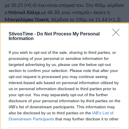
με 10.25 (+0,4) που είναι ατομικό του. Στα 400μ. κέρδισε
ο
Ντάνιελ Χάλερ
με 46.30, ενώ «νταμπλ» έκανε η
Μπογκλάρκα Τάκατς
. Κέρδισε τα 100μ. σε 11.44 (+1,3)
και τα 200μ. σε 23.89 (+0,9). Τέλος, η
Γιάνκα Μόλναρ
ήταν νικήτρια στα 400μ. εμπόδια με 56.45. Έγινε και
StivosTime -
Do Not Process My Personal
Information
αγώνας σκυταλοδρομίας 4×100μ. Στους άνδρες πρώτο
ήταν το Βέλγιο με 39.28, όσο έκανε και η Ρουμανία και
If you wish to opt-out of the sale, sharing to third parties, or
στις γυναίκες επικράτησε η Ουγγαρία με 44.11.
processing of your personal or sensitive information for
Ακολούθησε σκυταλοδρομία 4×400μ. στη δεύτερη
targeted advertising by us, please use the below opt-out
ημέρα των αγώνων, με την Ουγγαρία να κερδίζει στις
section to confirm your selection. Please note that after your
γυναίκες με 3.32.56.
opt-out request is processed you may continue seeing
interest-based ads based on personal information utilized by
ΟΥΚΡΑΝΙΑ:
Σε αγώνα στο Ιβάνο- Φρανκίφσκ ο
us or personal information disclosed to third parties prior to
your opt-out. You may separately opt-out of the further
Ουκρανός
Μιχάιλο Χάβριλιουκ
έριξε στη σφυροβολία
disclosure of your personal information by third parties on the
77,02μ.
IAB’s list of downstream participants. This information may
also be disclosed by us to third parties on the
IAB’s List of
ΠΟΛΩΝΙΑ:
Σε μίτινγκ στο Λούμπλιν ο Πολωνός
Ντόμινικ
Downstream Participants
that may further disclose it to other
Κόπετς
έτρεξε τα 100μ. σε 10.37 (+0,6).
third parties.