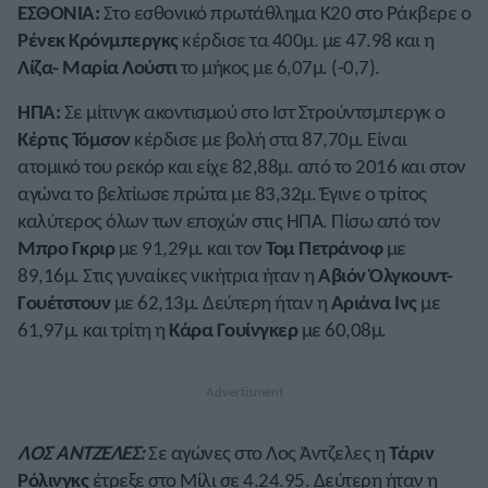
ΕΣΘΟΝΙΑ:
Στο εσθονικό πρωτάθλημα Κ20 στο Ράκβερε ο
Ρένεκ Κρόνμπεργκς
κέρδισε τα 400μ. με 47.98 και η
Λίζα- Μαρία Λούστι
το μήκος με 6,07μ. (-0,7).
ΗΠΑ:
Σε μίτινγκ ακοντισμού στο Ιστ Στρούντσμπεργκ ο
Κέρτις Τόμσον
κέρδισε με βολή στα 87,70μ. Είναι
ατομικό του ρεκόρ και είχε 82,88μ. από το 2016 και στον
αγώνα το βελτίωσε πρώτα με 83,32μ. Έγινε ο τρίτος
καλύτερος όλων των εποχών στις ΗΠΑ. Πίσω από τον
Μπρο Γκριρ
με 91,29μ. και τον
Τομ Πετράνοφ
με
89,16μ. Στις γυναίκες νικήτρια ήταν η
Αβιόν Όλγκουντ-
Γουέτστουν
με 62,13μ. Δεύτερη ήταν η
Αριάνα Ινς
με
61,97μ. και τρίτη η
Κάρα Γουίνγκερ
με 60,08μ.
ΛΟΣ ΑΝΤΖΕΛΕΣ:
Σε αγώνες στο Λος Άντζελες η
Τάριν
Ρόλινγκς
έτρεξε στο Μίλι σε 4.24.95. Δεύτερη ήταν η