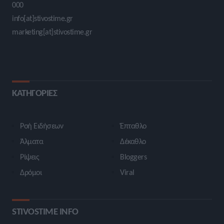
000
info[at]stivostime.gr
marketing[at]stivostime.gr
ΚΑΤΗΓΟΡΙΕΣ
Ροή Ειδήσεων
Έπταθλο
Άλματα
Δέκαθλο
Ρίψεις
Bloggers
Δρόμοι
Viral
STIVOSTIME INFO