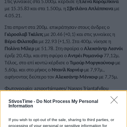
Στις γυναίκες στα 5.000μ. κέρδισε η
Έλενα Κορόμπκινα
με 15.35.83 και στα 1.500μ. η
Σβετλάνα Απλάτσκινα
με
4.05.21.
Στα σπριντ στα 200μ. επικράτησαν στους άνδρες ο
Γιάροσλαβ Τκάλιτς
με 20.46 (+0,1) και στις γυναίκες η
Βέρα Φιλατοβα
με 22.93 (+1,5). Στα 400μ. νίκησε η
Πολίνα Μίλερ
με 51.78. Στη σφαίρα ο
Αλεκσάντρ Λεσνόι
έριξε 20,43μ. και στη σφύρα ο
Αντρέι Ρομανόφ
77,12μ.
Τέλος, στο επί κοντώ κέρδισε ο
Τιμούρ Μοργκούνοφ
με
5,60μ. και στο μήκος ο
Ντανίλ Κορνέφ
με 7,97μ.,
αφήνοντας δεύτερο τον
Αλεκσάντρ Μένκοφ
με 7,75μ.
Φωτογραφία: azsportsimages/ Nassos Triantafyllou
StivosTime -
Do Not Process My Personal
Information
If you wish to opt-out of the sale, sharing to third parties, or
processing of your personal or sensitive information for