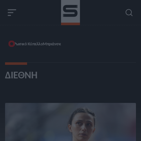
Ρωσικό Κύπελλο
Μπριάνσκ
ΔΙΕΘΝΉ