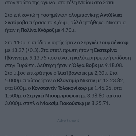
στον πρώτο της αγώνα, στα τέλη Μαΐου στο Σότσι.
Στο επί κοντώ η «ασημένια» ολυμπιονίκης
Αντζέλικα
Σιντόροβα
πέρασε τα 4,65μ., αλλά ηττήθηκε. Νικήτρια
ήταν η
Πολίνα Κνόροζ
με 4,70μ.
Στα 110μ. εμπόδια νικητής ήταν ο
Σεργκέι Σουμπένκοφ
με 13.27 (+0,3). Στα στιπλ πρώτη ήταν η
Εκατερίνα
Ιβόνινα
με 9.13.75 που είναι η καλύτερη φετινή επίδοση
στην Ευρώπη. Δεύτερη ήταν η
Όλγα Βοβκ
με 9.18.08.
Στο ύψος επικράτησε ο
Ίλια Ίβανιουκ
με 2,30μ. Στα
5.000μ. πρώτος ήταν ο
Βλαντιμίρ Νικίτιν
με 13.23.82,
στα 800μ. ο
Κονσταντίν Τολοκονίκοφ
με 1.46.26, στα
1.500μ. ο
Σεργκέι Ντουμπρόφσκι
με 3.38.80 και στα
3.000μ. στιπλ ο
Μακσίμ Γιακούσεφ
με 8.25.71.