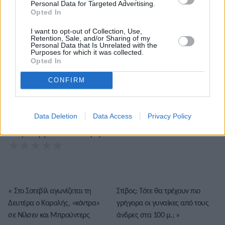
Τόλης Λελεκίδης
Personal Data for Targeted Advertising.
Opted In
I want to opt-out of Collection, Use,
Retention, Sale, and/or Sharing of my
Personal Data that Is Unrelated with the
Purposes for which it was collected.
Opted In
CONFIRM
Data Deletion
Data Access
Privacy Policy
Το άρθρο δεν έχει ακόμα βαθμολογηθεί.
Βαθμολογήστε αυτό το άρθρο:
★
★
★
★
★
«
Στο Σοτεβίλ αγωνίζεται τη
Στίβος: Τότε θα τρέχουν πιο
Δευτέρα ο Καραλής, «κόντρα»
γρήγορα οι γυναίκες από τους
σε Νίλσεν και Μπρούντερς
άνδρες στα 100 μ.;
»