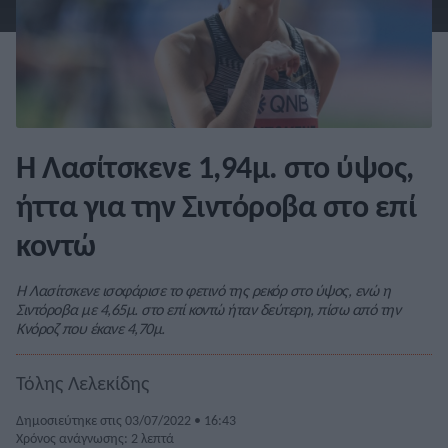
Η Λασίτσκενε 1,94μ. στο ύψος,
ήττα για την Σιντόροβα στο επί
κοντώ
Η Λασίτσκενε ισοφάρισε το φετινό της ρεκόρ στο ύψος, ενώ η
Σιντόροβα με 4,65μ. στο επί κοντώ ήταν δεύτερη, πίσω από την
Κνόροζ που έκανε 4,70μ.
Τόλης Λελεκίδης
Δημοσιεύτηκε στις 03/07/2022 • 16:43
Χρόνος ανάγνωσης: 2 λεπτά