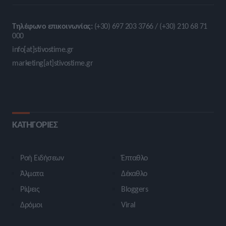
Τηλέφωνο επικοινωνίας:
(+30) 697 203 3766 / (+30) 210 68 71
000
info[at]stivostime.gr
marketing[at]stivostime.gr
ΚΑΤΗΓΟΡΙΕΣ
Ροή Ειδήσεων
Έπταθλο
Άλματα
Δέκαθλο
Ρίψεις
Bloggers
Δρόμοι
Viral