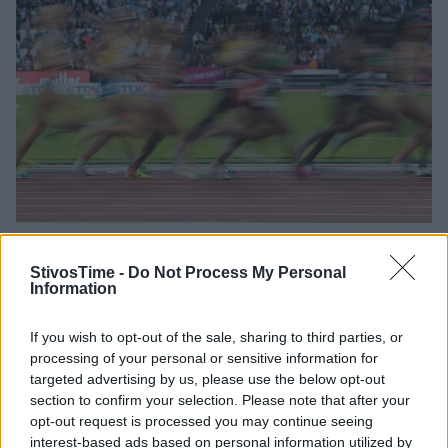
Ειδήσεις από όλο τον κόσμο (26/2/2023)
StivosTime -
Do Not Process My Personal
Information
Το Stivostime σας μεταφέρει τα κυριότερα αποτελέσματα από
αγώνες στον στίβο στο εξωτερικό, αλλά και τις σημαντικότερες
If you wish to opt-out of the sale, sharing to third parties, or
ειδήσεις.
processing of your personal or sensitive information for
targeted advertising by us, please use the below opt-out
26/02/2023 • 16:56
section to confirm your selection. Please note that after your
opt-out request is processed you may continue seeing
interest-based ads based on personal information utilized by