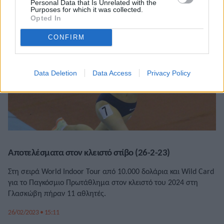
Personal Data that Is Unrelated with the
Purposes for which it was collected.
Opted In
CONFIRM
Data Deletion
Data Access
Privacy Policy
Αποτελέσματα στον κλειστό στίβο (26-2-23)
Στη σειρά World Indoor Tour από 10.000 δολάρια και Wild Card
για το Παγκόσμιο Πρωτάθλημα στον κλειστό του 2024 στη
Γλασκώβη πήραν 11 αθλητές.
26/02/2023 • 15:11