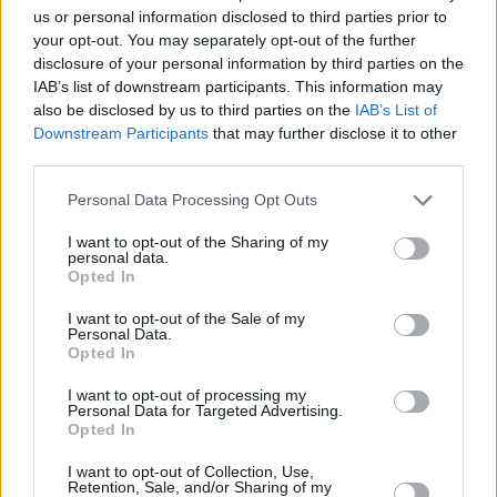
us or personal information disclosed to third parties prior to
your opt-out. You may separately opt-out of the further
disclosure of your personal information by third parties on the
IAB’s list of downstream participants. This information may
also be disclosed by us to third parties on the
IAB’s List of
Downstream Participants
that may further disclose it to other
third parties.
Personal Data Processing Opt Outs
I want to opt-out of the Sharing of my
personal data.
Opted In
Ειδήσεις για το Ευρωπαϊκό Πρωτάθλημα κλειστού στην
I want to opt-out of the Sale of my
Κωνσταντινούπολη (26-2-23)
Personal Data.
Opted In
Η Γερμανία στέλνει στην Κωνσταντινούπολη 32 αθλητές, με
I want to opt-out of processing my
επικεφαλής την ολυμπιονίκη του μήκους Μαλάικα Μπιχάμπο,
Personal Data for Targeted Advertising.
ενώ η Σερβία μετέχει με 12 αθλητές.
Opted In
26/02/2023 • 16:04
I want to opt-out of Collection, Use,
Retention, Sale, and/or Sharing of my