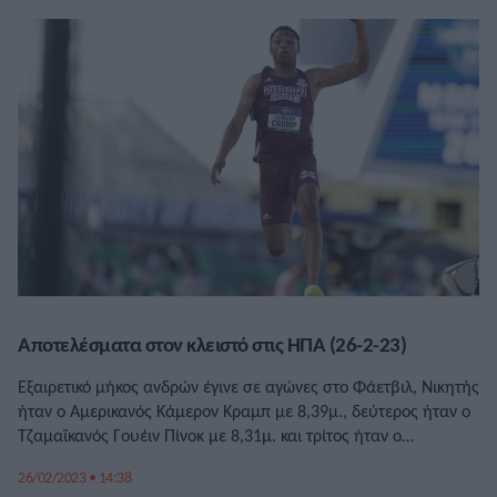
Αποτελέσματα στον κλειστό στις ΗΠΑ (26-2-23)
Εξαιρετικό μήκος ανδρών έγινε σε αγώνες στο Φάετβιλ, Νικητής
ήταν ο Αμερικανός Κάμερον Κραμπ με 8,39μ., δεύτερος ήταν ο
Τζαμαϊκανός Γουέιν Πίνοκ με 8,31μ. και τρίτος ήταν ο
συμπατριώτης του Κάρεϊ Μακλάουντ με 8,19μ.
26/02/2023 • 14:38