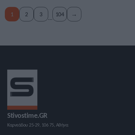
1
2
3
104
→
…
Stivostime.GR
Καρνεάδου 25-29, 106 75, Αθήνα