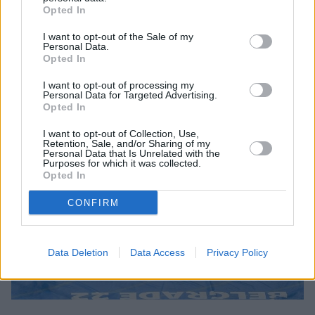
Δυνατό ύψος γυναικών στο «γκαλά» στη Φιλοθέη
Opted In
I want to opt-out of the Sale of my
Στο ύψος μετέχουν η Μαυροβούνια Βούκοβιτς, η Τσέχα
Personal Data.
Χρούμπα, η Σέρβα Τόπιτς, η Κύπρια Χαραλάμπους και οι
Opted In
καλύτερες Ελληνίδες άλτριες.
I want to opt-out of processing my
Personal Data for Targeted Advertising.
19/05/2022 • 13:51
Opted In
I want to opt-out of Collection, Use,
Retention, Sale, and/or Sharing of my
Personal Data that Is Unrelated with the
Purposes for which it was collected.
Opted In
CONFIRM
Data Deletion
Data Access
Privacy Policy