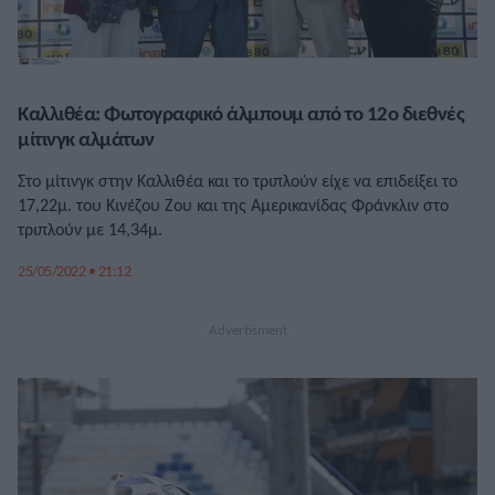
Καλλιθέα: Φωτογραφικό άλμπουμ από το 12ο διεθνές
μίτινγκ αλμάτων
Στο μίτινγκ στην Καλλιθέα και το τριπλούν είχε να επιδείξει το
17,22μ. του Κινέζου Ζου και της Αμερικανίδας Φράνκλιν στο
τριπλούν με 14,34μ.
25/05/2022 • 21:12