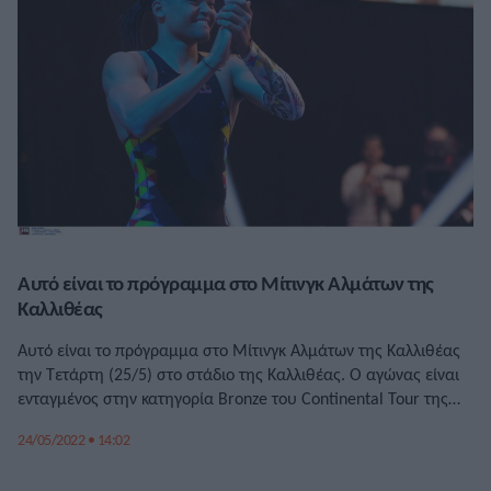
Αυτό είναι το πρόγραμμα στο Μίτινγκ Αλμάτων της
Καλλιθέας
Αυτό είναι το πρόγραμμα στο Μίτινγκ Αλμάτων της Καλλιθέας
την Τετάρτη (25/5) στο στάδιο της Καλλιθέας. Ο αγώνας είναι
ενταγμένος στην κατηγορία Bronze του Continental Tour της
Παγκόσμιας Ομοσπονδίας και θα δώσει την ευκαιρία στους
24/05/2022 • 14:02
μετέχοντες και στις μετέχουσες να κυνηγήσουν καλές επιδόσεις
και κατ΄επέκταση βαθμολογία στο παγκόσμιο ράνκινγκ. Ο