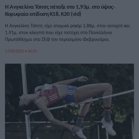
Η Ανγκελίνα Τόπιτς πέταξε στο 1,93μ. στο ύψος-
Κορυφαία επίδοση Κ18, Κ20 (vid)
Η Ανγκελίνα Τόπιτς είχε ατομικό ρεκόρ 1,88μ. στον ανοιχτό και
1,91μ. στον κλειστό που είχε πετύχει στο Πανελλήνιο
Πρωτάθλημα στο ΣΕΦ τον περασμένο Φεβρουάριο.
17/05/2022 • 14:35