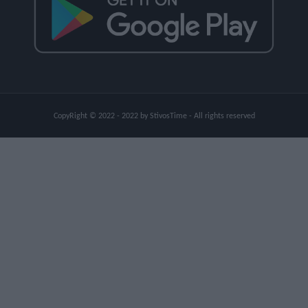
CopyRight © 2022 - 2022 by StivosTime - All rights reserved