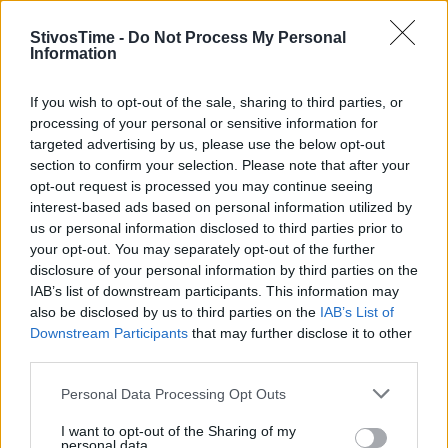
αγωνίζεται σε Καλαμάτα, Καλλιθέα και Φιλοθέη
StivosTime -
Do Not Process My Personal
Η Δέσποινα Χαραλάμπους έχει ατομικό ρεκόρ στο ύψος 1,84μ.
Information
σε ανοιχτό και στον κλειστό 1,84μ. που πέτυχε φέτος σε μίτινγκ
στο Βελιγράδι.
If you wish to opt-out of the sale, sharing to third parties, or
processing of your personal or sensitive information for
20/05/2022 • 19:02
targeted advertising by us, please use the below opt-out
section to confirm your selection. Please note that after your
opt-out request is processed you may continue seeing
interest-based ads based on personal information utilized by
us or personal information disclosed to third parties prior to
your opt-out. You may separately opt-out of the further
disclosure of your personal information by third parties on the
IAB’s list of downstream participants. This information may
also be disclosed by us to third parties on the
IAB’s List of
Downstream Participants
that may further disclose it to other
third parties.
Personal Data Processing Opt Outs
I want to opt-out of the Sharing of my
personal data.