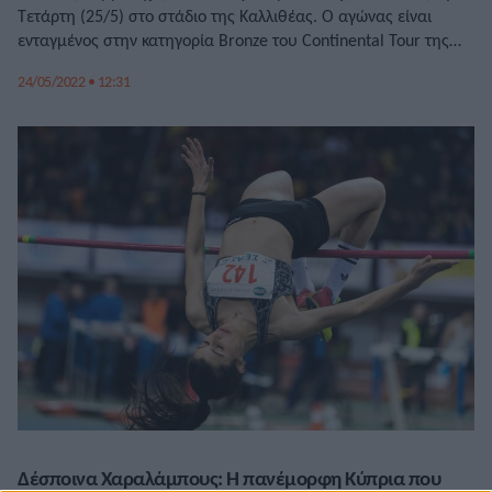
Τετάρτη (25/5) στο στάδιο της Καλλιθέας. Ο αγώνας είναι
ενταγμένος στην κατηγορία Bronze του Continental Tour της
Παγκόσμιας Ομοσπονδίας και θα δώσει την ευκαιρία στους
24/05/2022 • 12:31
μετέχοντες και στις μετέχουσες να κυνηγήσουν καλές επιδόσεις
και κατ΄επέκταση βαθμολογία στο παγκόσμιο ράνκινγκ. Ο
Μίλτος Τεντόγλου έχει προγραμματίσει να συμμετάσχει στο […]
Δέσποινα Χαραλάμπους: Η πανέμορφη Κύπρια που