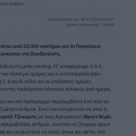
κοντώ ανδρών.
Δημοσιεύτηκε στις 16/12/2022 • 10:57
Χρόνος ανάγνωσης: 2 λεπτά
άνω από 50.000 εισιτήρια για το Παγκόσμιο
υγούστου στη Βουδαπέστη.
ιξη αυτή μέσω τουίτερ. Ν’ αναφέρουμε ό,τι η
 για τέσσερις ημέρες και η ανταπόκριση ήταν
 2, 6 και 8, αλλά και οι υπόλοιπες ημέρες
νοντας τουλάχιστον τέσσερις τελικούς ανά ημέρα.
στου και στο πρόγραμμα περιλαμβάνει ένα από τα
0 μέτρα ανδρών. Εκεί που αναμένεται να γίνει η
ρσέλ Τζέικομπς
με τους Αμερικανού
Φρεντ Κέρλι
ης σφυροβολίας ανδρών, εκεί που οι Ούγγροι έχουν
ας
και αναμένεται να είναι, όπως και φέτος στο