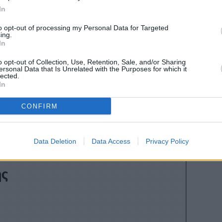
In
to opt-out of processing my Personal Data for Targeted
ing.
In
o opt-out of Collection, Use, Retention, Sale, and/or Sharing
ersonal Data that Is Unrelated with the Purposes for which it
lected.
In
Stivostime των
CONFIRM
Data Deletion
Data Access
Privacy Policy
ης