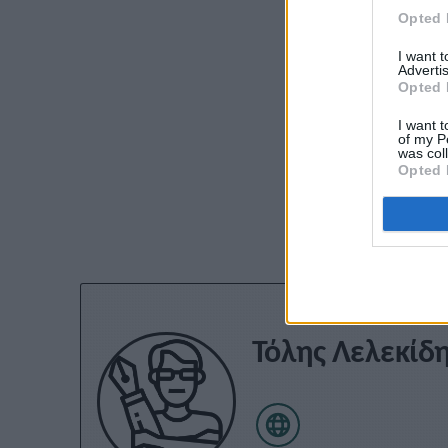
Opted 
I want 
Advertis
Opted 
I want t
of my P
was col
Opted 
Εγγραφείτε στο 
Τόλης Λελεκίδ