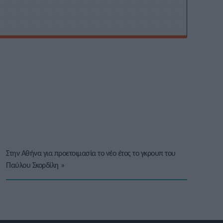
Στην Αθήνα για προετοιμασία το νέο έτος το γκρουπ του
Παύλου Σκορδίλη
»