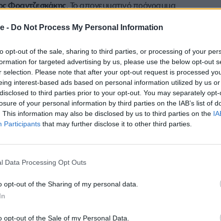
ος Φραντζεσκάκης
. Το απογευματινό πρόγραμμα
 τελικούς στο μήκος γυναικών, στα 10.000μ.
e -
Do Not Process My Personal Information
ο έπταθλο. Επίσης, θα γίνουν οι ημιτελικοί στα
αι γυναικών.
to opt-out of the sale, sharing to third parties, or processing of your per
formation for targeted advertising by us, please use the below opt-out s
περιλαμβάνει 5 τελικούς, ανάμεσά τους το μήκος
r selection. Please note that after your opt-out request is processed y
οχεύει στον παγκόσμιο τίτλο. Ακόμη θα γίνουν τα
eing interest-based ads based on personal information utilized by us or
 που κυριαρχεί η Αμερικανίδα
Σίντνεϊ Μακλάφλιν
,
disclosed to third parties prior to your opt-out. You may separately opt-
 η σφυροβολία γυναικών. Στο απογευματινό
losure of your personal information by third parties on the IAB’s list of
000μ. ανδρών, οι ημιτελικοί στα 200μ. ανδρών και
. This information may also be disclosed by us to third parties on the
IA
Participants
that may further disclose it to other third parties.
ύστου, στο πρόγραμμα «δεσπόζει» ο τελικός στο επί
έχει ο κυρίαρχος των αιθέρων, ο Σουηδός
Άρμαντ
l Data Processing Opt Outs
οί στις σκυταλοδρομίες 4×100μ. ανδρών και
υναικών, τα 800μ. ανδρών, τα 5.000μ. γυναικών και
o opt-out of the Sharing of my personal data.
In
. Επίσης, θα γίνουν οι σειρές στις σκυταλοδρομίες
ντισμός δεκάθλου.
o opt-out of the Sale of my Personal Data.