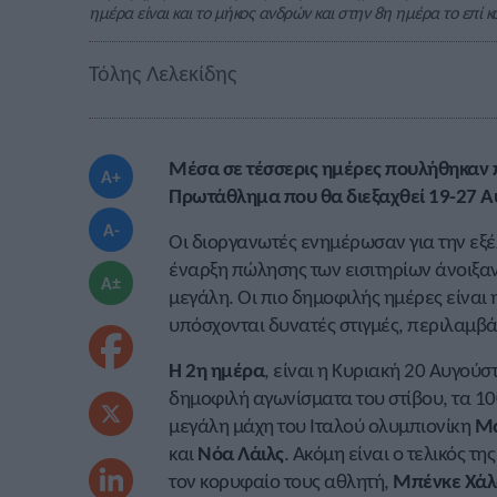
ημέρα είναι και το μήκος ανδρών και στην 8η ημέρα το επί 
Τόλης Λελεκίδης
Μέσα σε τέσσερις ημέρες πουλήθηκαν π
A+
Πρωτάθλημα που θα διεξαχθεί 19-27 Α
A-
Οι διοργανωτές ενημέρωσαν για την εξέλ
έναρξη πώλησης των εισιτηρίων άνοιξαν
A±
μεγάλη. Οι πιο δημοφιλής ημέρες είναι η
υπόσχονται δυνατές στιγμές, περιλαμβά
Η 2η ημέρα
, είναι η Κυριακή 20 Αυγού
δημοφιλή αγωνίσματα του στίβου, τα 10
μεγάλη μάχη του Ιταλού ολυμπιονίκη
Μα
και
Νόα Λάιλς
. Ακόμη είναι ο τελικός τ
τον κορυφαίο τους αθλητή,
Μπένκε Χάλ