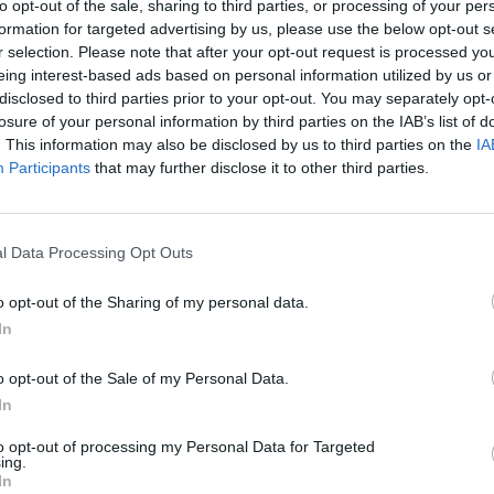
σης με ολοκληρωμένες υπηρεσίες για θεατές και
to opt-out of the sale, sharing to third parties, or processing of your per
βάνει μια μεγάλη αίθουσα, μια μικρή αίθουσα και
formation for targeted advertising by us, please use the below opt-out s
r selection. Please note that after your opt-out request is processed y
χει 18.386 θέσεις, εκ των οποίων 720 θέσεις με
eing interest-based ads based on personal information utilized by us or
συνολική χωρητικότητα 860 θέσεις.
disclosed to third parties prior to your opt-out. You may separately opt-
losure of your personal information by third parties on the IAB’s list of
λειστών Σταδίων
η Αρένα του Βελιγραδίου είναι το
. This information may also be disclosed by us to third parties on the
IA
τητα 25.000. Χρησιμοποιείται για σημαντικές
Participants
that may further disclose it to other third parties.
ο Μάιο του 2008 διεξήχθη εκεί ο
Διαγωνισμός
εγονότα φιλοξενεί διοργανώσεις μπάσκετ, φούτσαλ,
ι πόλο. Στον στίβο το 2017 είχε φιλοξενήσει το
l Data Processing Opt Outs
 ετοιμάζεται (18-20/3) να υποδεχθεί το
, όπου μετέχει και η
Εθνική ομάδα.
o opt-out of the Sharing of my personal data.
In
o opt-out of the Sale of my Personal Data.
In
to opt-out of processing my Personal Data for Targeted
ing.
Stivostime των
In