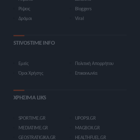
Ρίψεις
Bloggers
Δρόμοι
Viral
STIVOSTIME INFO
Εμείς
Πολιτική Απορρήτου
Όροι Χρήσης
Επικοινωνία
ΧΡΗΣΙΜΑ LIKS
SPORTIME.GR
UPOPSI.GR
MEDIATIME.GR
MAGBOX.GR
GEOSTRATIGIKA.GR
HEALTHFUEL.GR