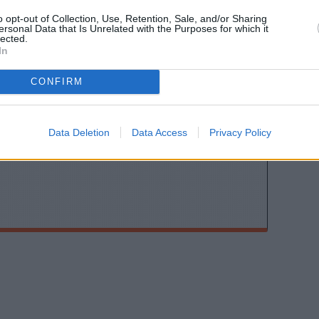
o opt-out of Collection, Use, Retention, Sale, and/or Sharing
ersonal Data that Is Unrelated with the Purposes for which it
lected.
In
CONFIRM
ης
Data Deletion
Data Access
Privacy Policy