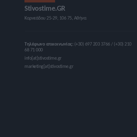
Stivostime.GR
Καρνεάδου 25-29, 106 75, Αθήνα
Τηλέφωνο επικοινωνίας:
(+30) 697 203 3766 / (+30) 210
68 71 000
info[at]stivostime.gr
marketing[at]stivostime.gr