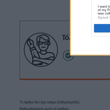
I want t
of my P
was col
Opted 
Τόλης Λελεκίδ
Το άρθρο δεν έχει ακόμα βαθμολογηθεί.
Βαθμολογήστε αυτό το άρθρο: