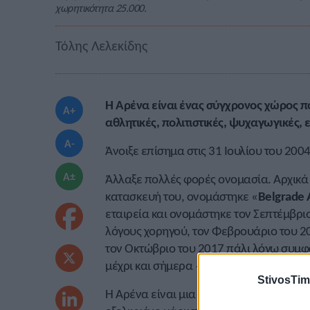
χωρητικότητα 25.000.
Τόλης Λελεκίδης
Η Αρένα είναι ένας σύγχρονος χώρος π
A+
αθλητικές, πολιτιστικές, ψυχαγωγικές, 
A-
Άνοιξε επίσημα στις 31 Ιουλίου του 200
A±
Άλλαξε πολλές φορές ονομασία. Αρχικά
κατασκευή του, ονομάστηκε «
Belgrade 
εταιρεία και ονομάστηκε τον Σεπτέμβριο 
λόγους χορηγού, τον Φεβρουάριο του 2
τον Οκτώβριο του 2017 πάλι λόγω συμφω
μέχρι και σήμερα «
Stark Arena
». Πάντως
StivosTim
Η Αρένα είναι μια εγκατάσταση με υψηλ