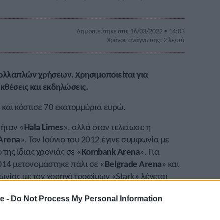
Δημοσιεύτηκε στις 16/03/2022 • 14:03
Χρόνος ανάγνωσης: 2 λεπτά
ολλαπλών χρήσεων. Χρησιμοποιείται για
εκθέσεις και εκδηλώσεις.
4 και κόστισε 70 εκατομμύρια ευρώ.
 ήταν «
Hala Limes
», αλλά όταν τελείωσε η
Arena
». Τον Ιούνιο του 2012 έγινε συμφωνία με
της ίδιας χρονιάς σε «
Kombank Arena
». Για
014 μετονομάστηκε πάλι σε «
Belgrade Arena
» και
νίας με τον χορηγό τροφίμων «Stark» λέγεται
, το συμβόλαιο λήγει φέτος!
e -
Do Not Process My Personal Information
ής τέχνης τεχνολογία, παγκόσμιας χρήσης,