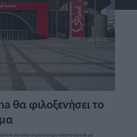
ena θα φιλοξενήσει το
ημα
rk Arena είναι το μεγαλύτερο κλειστό γήπεδο με