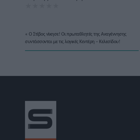
★
★
★
★
★
«
O Στίβος νίκησε! Οι πρωταθλητές της Αναγέννησης
συντάσσονται με τις λογικές Κεντέρη – Κελεσίδου!