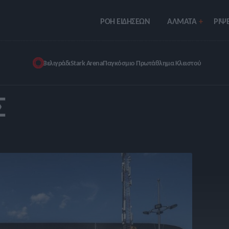
ΡΟΗ ΕΙΔΗΣΕΩΝ
ΑΛΜΑΤΑ
ΡIΨΕ
Βελιγράδι
Stark Arena
Παγκόσμιο Πρωτάθλημα Κλειστού
Σ