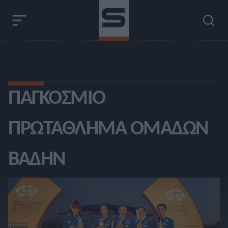
ΠΑΓΚΌΣΜΙΟ
ΠΡΩΤΆΘΛΗΜΑ ΟΜΆΔΩΝ
ΒΆΔΗΝ