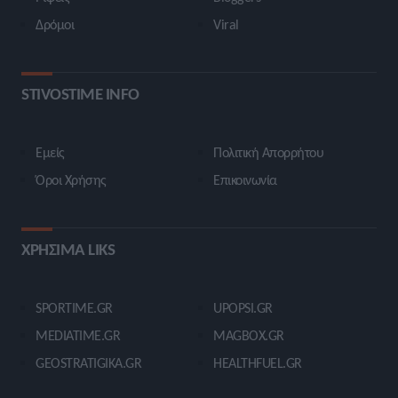
Δρόμοι
Viral
STIVOSTIME INFO
Εμείς
Πολιτική Απορρήτου
Όροι Χρήσης
Επικοινωνία
ΧΡΗΣΙΜΑ LIKS
SPORTIME.GR
UPOPSI.GR
MEDIATIME.GR
MAGBOX.GR
GEOSTRATIGIKA.GR
HEALTHFUEL.GR