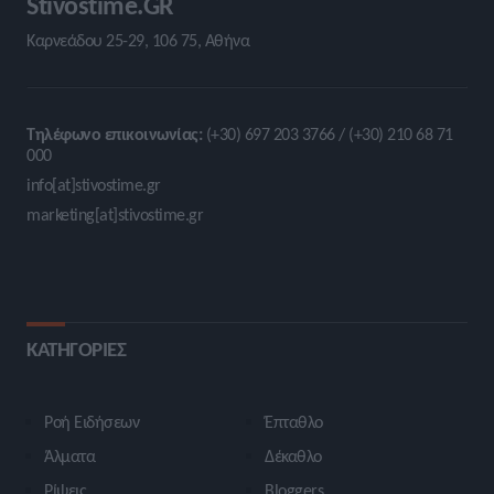
Stivostime.GR
Καρνεάδου 25-29, 106 75, Αθήνα
Τηλέφωνο επικοινωνίας:
(+30) 697 203 3766 / (+30) 210 68 71
000
info[at]stivostime.gr
marketing[at]stivostime.gr
ΚΑΤΗΓΟΡΙΕΣ
Ροή Ειδήσεων
Έπταθλο
Άλματα
Δέκαθλο
Ρίψεις
Bloggers