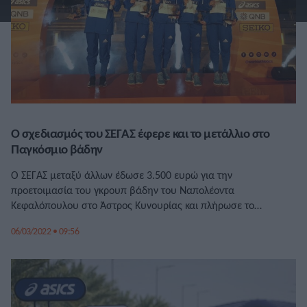
Ο σχεδιασμός του ΣΕΓΑΣ έφερε και το μετάλλιο στο
Παγκόσμιο βάδην
Ο ΣΕΓΑΣ μεταξύ άλλων έδωσε 3.500 ευρώ για την
προετοιμασία του γκρουπ βάδην του Ναπολέοντα
Κεφαλόπουλου στο Άστρος Κυνουρίας και πλήρωσε το
αεροπορικό εισιτήριο της Χριστίνας Παπαδοπούλου από την
06/03/2022 • 09:56
Αυστραλία.