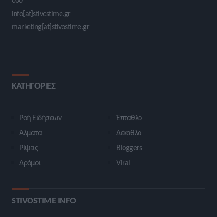
000
info[at]stivostime.gr
marketing[at]stivostime.gr
ΚΑΤΗΓΟΡΙΕΣ
Ροή Ειδήσεων
Έπταθλο
Άλματα
Δέκαθλο
Ρίψεις
Bloggers
Δρόμοι
Viral
STIVOSTIME INFO