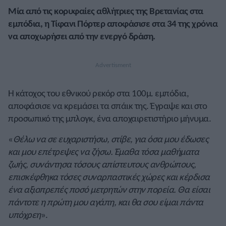
Μία από τις κορυφαίες αθλήτριες της Βρετανίας στα
εμπόδια, η Τίφανι Πόρτερ αποφάσισε στα 34 της χρόνια
να αποχωρήσει από την ενεργό δράση.
Η κάτοχος του εθνικού ρεκόρ στα 100μ. εμπόδια,
αποφάσισε να κρεμάσει τα σπάικ της. Έγραψε και στο
προσωπικό της μπλογκ, ένα αποχαιρετιστήριο μήνυμα.
«
Θέλω να σε ευχαριστήσω, στίβε, για όσα μου έδωσες
και μου επέτρεψες να ζήσω. Έμαθα τόσα μαθήματα
ζωής, συνάντησα τόσους απίστευτους ανθρώπους,
επισκέφθηκα τόσες συναρπαστικές χώρες και κέρδισα
ένα αξιοπρεπές ποσό μετρητών στην πορεία. Θα είσαι
πάντοτε η πρώτη μου αγάπη, και θα σου είμαι πάντα
υπόχρεη
».