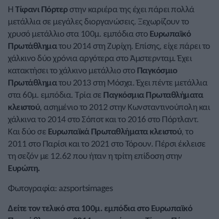
Η
Τίφανι Πόρτερ
στην καριέρα της έχει πάρει πολλά
μετάλλια σε μεγάλες διοργανώσεις. Ξεχωρίζουν το
χρυσό μετάλλιο στα 100μ. εμπόδια στο
Ευρωπαϊκό
Πρωτάθλημα
του 2014 στη Ζυρίχη. Επίσης, είχε πάρει το
χάλκινο δύο χρόνια αργότερα στο Άμστερνταμ. Έχει
κατακτήσει το χάλκινο μετάλλιο στο
Παγκόσμιο
Πρωτάθλημα
του 2013 στη Μόσχα. Έχει πέντε μετάλλια
στα 60μ. εμπόδια. Τρία σε
Παγκόσμια Πρωταθλήματα
κλειστού
, ασημένιο το 2012 στην Κωνσταντινούπολη και
χάλκινα το 2014 στο Σόποτ και το 2016 στο Πόρτλαντ.
Και δύο σε
Ευρωπαϊκά Πρωταθλήματα κλειστού
, το
2011 στο Παρίσι και το 2021 στο Τόρουν. Πέρσι έκλεισε
τη σεζόν με 12.62 που ήταν η τρίτη επίδοση στην
Ευρώπη.
Φωτογραφία: azsportsimages
Δείτε τον τελικό στα 100μ. εμπόδια στο Ευρωπαϊκό