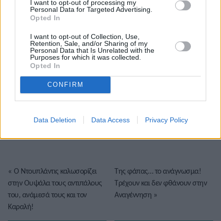
I want to opt-out of processing my
Personal Data for Targeted Advertising.
Opted In
I want to opt-out of Collection, Use,
Retention, Sale, and/or Sharing of my
Personal Data that Is Unrelated with the
Purposes for which it was collected.
Opted In
CONFIRM
Το άρθρο δεν έχει ακόμα βαθμολογηθεί.
Βαθμολογήστε αυτό το άρθρο:
Data Deletion
Data Access
Privacy Policy
★
★
★
★
★
«
Ο Ντουπλάντις καλωσορίζει
Της φάπας… το ανάγνωσμα!
στην Ουψάλα τους αντιπάλους
Τρέχουν και δεν φθάνουν στην
του, ανάμεσά τους και τον
Αναγέννηση
»
Καραλή!