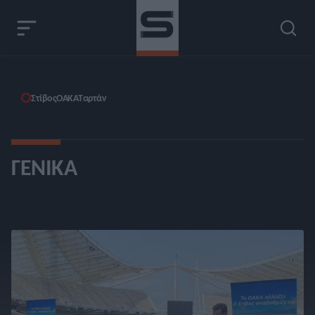
Στίβος
ΟΑΚΑ
Ταρτάν
ΓΕΝΙΚΆ