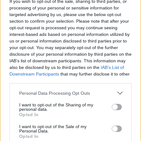
If you wish to opt-out of the sale, sharing to third parties, or
αθλητισμό. Το Ολυμπιακό Συγκρότημα ετοιμάζεται για
processing of your personal or sensitive information for
να υποδεχτεί το μέλλον, ένα μέλλον που θα είναι
targeted advertising by us, please use the below opt-out
αφιερωμένο στον ελληνικό αθλητισμό και τον πολιτισμό
section to confirm your selection. Please note that after your
μας. Με αυτό το έργο στο ΟΑΚΑ θα χτυπάει και η καρδιά
opt-out request is processed you may continue seeing
του ελληνικού στίβου. Θα ήθελα να ευχαριστήσω τον
interest-based ads based on personal information utilized by
us or personal information disclosed to third parties prior to
Υφυπουργό Αθλητισμού
Λευτέρη Αυγενάκη
και τον
your opt-out. You may separately opt-out of the further
Περιφερειάρχη Αττικής
Γεώργιο Πατούλη
για τη
disclosure of your personal information by third parties on the
συνεργασία που έχει ως σκοπό να πάρει το ΟΑΚΑ τη
IAB’s list of downstream participants. This information may
θέση που του αρμόζει στα τεκταινόμενα του παγκόσμιου
also be disclosed by us to third parties on the
IAB’s List of
στίβου
», υπογράμμισε ο Συντονιστής Γενικός Διευθυντής
Downstream Participants
that may further disclose it to other
third parties.
του ΟΑΚΑ
Κωνσταντίνος Χαλιορής.
Personal Data Processing Opt Outs
Η καταλυτική προθεσμία υποβολής των προσφορών θα
η
είναι η 11
Ιανουαρίου 2023.
I want to opt-out of the Sharing of my
personal data.
Opted In
I want to opt-out of the Sale of my
Personal Data.
Opted In