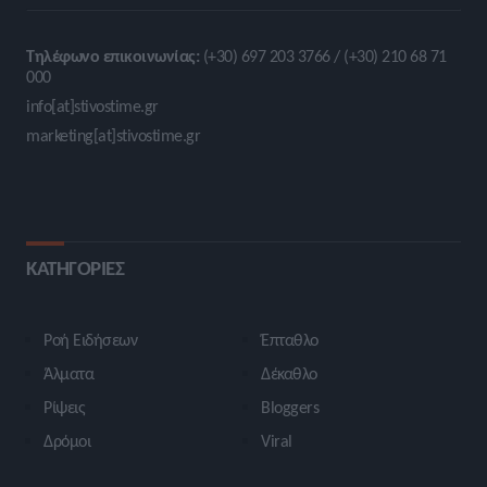
Τηλέφωνο επικοινωνίας:
(+30) 697 203 3766 / (+30) 210 68 71
000
info[at]stivostime.gr
marketing[at]stivostime.gr
ΚΑΤΗΓΟΡΙΕΣ
Ροή Ειδήσεων
Έπταθλο
Άλματα
Δέκαθλο
Ρίψεις
Bloggers
Δρόμοι
Viral