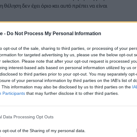
θέληση δεν έχει όριο και αυτό πρέπει να είναι
ικός γραμματέας του ΕΟΤ,
Δημήτρης
ζόμαστε με τον ΣΕΓΑΣ, για ένα μεγάλο γεγονός
e -
Do Not Process My Personal Information
νο ένα αθλητικό γεγονός, αλλά είναι η ευκαιρία
ικό να δείξουμε τι είναι Ελλάδα. Χαίρομαι που
to opt-out of the sale, sharing to third parties, or processing of your per
formation for targeted advertising by us, please use the below opt-out s
ς που θα έχουμε πολλά να μας πουν σε αυτό το
r selection. Please note that after your opt-out request is processed y
αστε εκεί να το στηρίζουμε».
eing interest-based ads based on personal information utilized by us or
disclosed to third parties prior to your opt-out. You may separately opt-
αν η παρουσίαση της
Αντιγόνης
Ντρισμπιώτη
, που
losure of your personal information by third parties on the IAB’s list of
αι δύσκολες στιγμές. Για τον αθλητισμό στα πρώτα
. This information may also be disclosed by us to third parties on the
IA
ε μοναδικές επιτυχίες, όπως τα δύο χρυσά
Participants
that may further disclose it to other third parties.
 Μονάχου. Για τη δουλειά της στο στέκι της κυρά
ης για να φτάσει εκεί που έφτασε. Η πρωταθλήτρια
δειξε για μια ακόμη φορά πως η θέληση, η επιμονή
l Data Processing Opt Outs
.
o opt-out of the Sharing of my personal data.
υ μια δικιά του ιστορία, ένα ταξίδι και μια