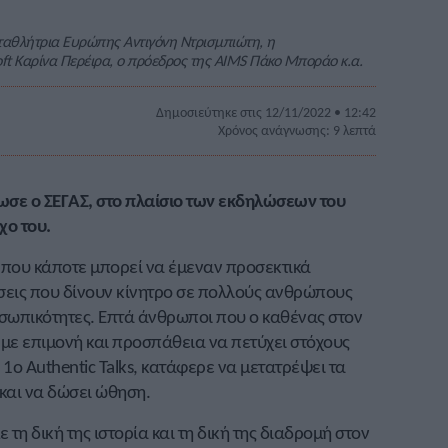
ωταθλήτρια Ευρώπης Αντιγόνη Ντρισμπιώτη, η
ft Καρίνα Περέιρα, ο πρόεδρος της ΑΙMS Πάκο Μποράο κ.α.
Δημοσιεύτηκε στις 12/11/2022 • 12:42
Χρόνος ανάγνωσης: 9 λεπτά
άνωσε ο ΣΕΓΑΣ, στο πλαίσιο των εκδηλώσεων του
χο του.
ς που κάποτε μπορεί να έμεναν προσεκτικά
σεις που δίνουν κίνητρο σε πολλούς ανθρώπους
οσωπικότητες. Επτά άνθρωποι που ο καθένας στον
με επιμονή και προσπάθεια να πετύχει στόχους
 1ο Authentic Talks, κατάφερε να μετατρέψει τα
και να δώσει ώθηση.
με τη δική της ιστορία και τη δική της διαδρομή στον