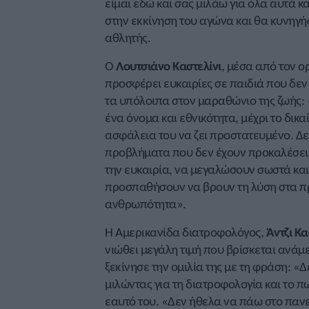
είμαι εδώ και σας μιλάω για όλα αυτά κ
στην εκκίνηση του αγώνα και θα κυνηγή
αθλητής.
Ο
Λουτσιάνο Καστελίνι
, μέσα από τον ο
προσφέρει ευκαιρίες σε παιδιά που δεν
τα υπόλοιπα στον μαραθώνιο της ζωής: 
ένα όνομα και εθνικότητα, μέχρι το δικα
ασφάλεια του να ζει προστατευμένο. Δε
προβλήματα που δεν έχουν προκαλέσει τ
την ευκαιρία, να μεγαλώσουν σωστά και
προσπαθήσουν να βρουν τη λύση στα πρ
ανθρωπότητα».
Η Αμερικανίδα διατροφολόγος,
Άντζι Κ
νιώθει μεγάλη τιμή που βρίσκεται ανάμ
ξεκίνησε την ομιλία της με τη φράση: «Δ
μιλώντας για τη διατροφολογία και το π
εαυτό του. «Δεν ήθελα να πάω στο πανε