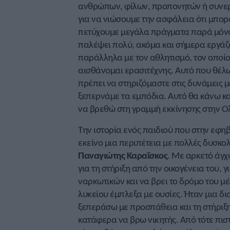
ανθρώπων, φίλων, προπονητών ή συνεργ
για να νιώσουμε την ασφάλεια ότι μπορ
πετύχουμε μεγάλα πράγματα παρά μόνο 
παλέψει πολύ, ακόμα και σήμερα εργάζο
παράλληλα με τον αθλητισμό, τον οποίο
αισθάνομαι ερασιτέχνης. Αυτό που θέλω
πρέπει να στηριζόμαστε στις δυνάμεις μ
ξεπερνάμε τα εμπόδια. Αυτό θα κάνω κα
να βρεθώ στη γραμμή εκκίνησης στην Ο
Την ιστορία ενός παιδιού που στην εφηβε
εκείνο μια περιπέτεια με πολλές δυσκ
Παναγιώτης Καραΐσκος
.
Με αρκετό άγχο
για τη στήριξη από την οικογένεια του, 
ναρκωτικών και να βρει το δρόμο του μέ
λυκείου έμπλεξα με ουσίες. Ήταν μια δ
ξεπεράσω με προσπάθεια και τη στήριξη
κατάφερα να βρω νικητής. Από τότε πι