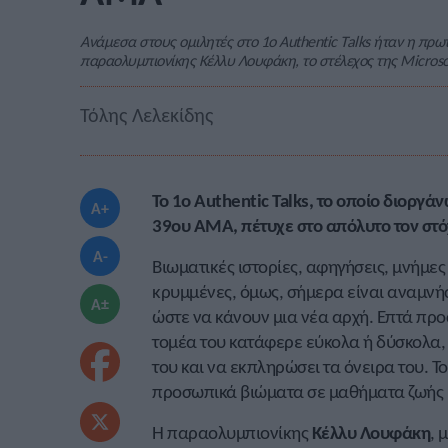
Ανάμεσα στους ομιλητές στο 1ο Authentic Talks ήταν η πρ
παραολυμπιονίκης Κέλλυ Λουφάκη, το στέλεχος της Microso
Τόλης Λελεκίδης
Το 1ο Authentic Talks, το οποίο διοργ
A+
39ου ΑΜΑ, πέτυχε στο απόλυτο τον στό
A-
Βιωματικές ιστορίες, αφηγήσεις, μνήμε
κρυμμένες, όμως, σήμερα είναι αναμνή
A±
ώστε να κάνουν μια νέα αρχή. Επτά πρ
τομέα του κατάφερε εύκολα ή δύσκολα, 
του και να εκπληρώσει τα όνειρα του. Το
προσωπικά βιώματα σε μαθήματα ζωής 
Η παραολυμπιονίκης
Κέλλυ
Λουφάκη
, 