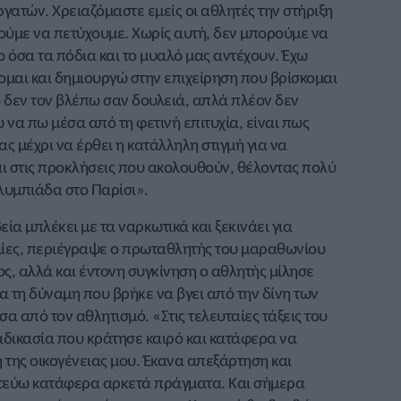
ατών. Χρειαζόμαστε εμείς οι αθλητές την στήριξη
ούμε να πετύχουμε. Χωρίς αυτή, δεν μπορούμε να
όσα τα πόδια και το μυαλό μας αντέχουν. Έχω
μαι και δημιουργώ στην επιχείρηση που βρίσκομαι
 δεν τον βλέπω σαν δουλειά, απλά πλέον δεν
 να πω μέσα από τη φετινή επιτυχία, είναι πως
ας μέχρι να έρθει η κατάλληλη στιγμή για να
ι στις προκλήσεις που ακολουθούν, θέλοντας πολύ
λυμπιάδα στο Παρίσι».
ία μπλέκει με τα ναρκωτικά και ξεκινάει για
ολίες, περιέγραψε ο πρωταθλητής του μαραθωνίου
ς, αλλά και έντονη συγκίνηση ο αθλητής μίλησε
για τη δύναμη που βρήκε να βγει από την δίνη των
σα από τον αθλητισμό. «Στις τελευταίες τάξεις του
ιαδικασία που κράτησε καιρό και κατάφερα να
 της οικογένειας μου. Έκανα απεξάρτηση και
στεύω κατάφερα αρκετά πράγματα. Και σήμερα