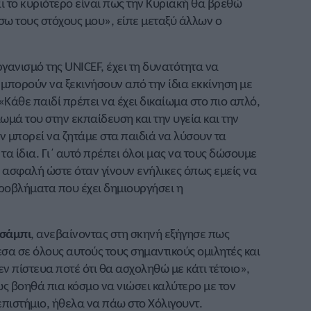
αι το κυριότερο είναι πως την Κυριακή θα βρεθώ
σω τους στόχους μου», είπε μεταξύ άλλων ο
ργανισμό της UNICEF, έχει τη δυνατότητα να
 μπορούν να ξεκινήσουν από την ίδια εκκίνηση με
«Κάθε παιδί πρέπει να έχει δικαίωμα στο πιο απλό,
ίωμά του στην εκπαίδευση και την υγεία και την
ν μπορεί να ζητάμε στα παιδιά να λύσουν τα
α ίδια. Γι΄ αυτό πρέπει όλοι μας να τους δώσουμε
 ασφαλή ώστε όταν γίνουν ενήλικες όπως εμείς να
οβλήματα που έχει δημιουργήσει η
ασάμπι
, ανεβαίνοντας στη σκηνή εξήγησε πως
εσα σε όλους αυτούς τους σημαντικούς ομιλητές και
εν πίστευα ποτέ ότι θα ασχοληθώ με κάτι τέτοιο»,
ως βοηθά πια κόσμο να νιώσει καλύτερο με τον
πιστήμιο, ήθελα να πάω στο Χόλιγουντ.