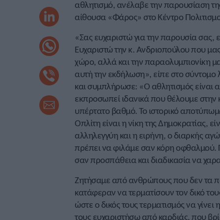
αθλητισμό, ανέλαβε την παρουσίαση τη
αίθουσα «Φάρος» στο Κέντρο Πολιτισμο
«Σας ευχαριστώ για την παρουσία σας, 
Ευχαριστώ την κ. Ανδριοπούλου που μας
χώρο, αλλά και την παραολυμπιονίκη μ
αυτή την εκδήλωση», είπε στο σύντομο 
και συμπλήρωσε: «Ο αθλητισμός είναι α
εκπροσωπεί ιδανικά που θέλουμε στην 
υπέρτατο βαθμό. Το ιστορικό αποτύπωμα
Οπλίτη είναι η νίκη της Δημοκρατίας, ε
αλληλεγγύη και η ειρήνη, ο διαρκής αγ
πρέπει να φιλάμε σαν κόρη οφθαλμού. Γ
σαν προσπάθεια και διαδικασία να χαρακ
Ζητήσαμε από ανθρώπους που δεν τα πα
κατάφεραν να τερματίσουν τον δικό τους
ώστε ο δικός τους τερματισμός να γίνει 
τους ευχαριστήσω από καρδιάς, που βρί