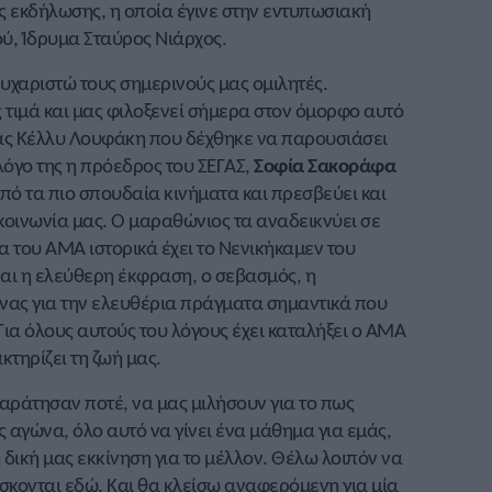
ς εκδήλωσης, η οποία έγινε στην εντυπωσιακή
ύ, Ίδρυμα Σταύρος Νιάρχος.
ευχαριστώ τους σημερινούς μας ομιλητές.
 τιμά και μας φιλοξενεί σήμερα στον όμορφο αυτό
ας Κέλλυ Λουφάκη που δέχθηκε να παρουσιάσει
λόγο της η πρόεδρος του ΣΕΓΑΣ,
Σοφία
Σακοράφα
πό τα πιο σπουδαία κινήματα και πρεσβεύει και
κοινωνία μας. Ο μαραθώνιος τα αναδεικνύει σε
 του ΑΜΑ ιστορικά έχει το Νενικήκαμεν του
ίναι η ελεύθερη έκφραση, ο σεβασμός, η
ώνας για την ελευθέρια πράγματα σημαντικά που
ια όλους αυτούς του λόγους έχει καταλήξει ο ΑΜΑ
τηρίζει τη ζωή μας.
ράτησαν ποτέ, να μας μιλήσουν για το πως
 αγώνα, όλο αυτό να γίνει ένα μάθημα για εμάς,
η δική μας εκκίνηση για το μέλλον. Θέλω λοιπόν να
σκονται εδώ. Και θα κλείσω αναφερόμενη για μία