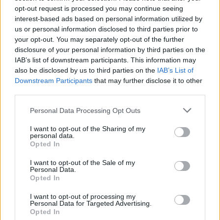
Μπούρκα.
opt-out request is processed you may continue seeing
interest-based ads based on personal information utilized by
ΚΕΝΥΑ:
Η
Τζόισλιν Τζεπγκοσγκέι
, που ήταν δεύτερη στο
us or personal information disclosed to third parties prior to
μαραθώνιο στο Λονδίνο και η οποία ήταν νικήτρια το
your opt-out. You may separately opt-out of the further
2021, πήρε προαγωγή στο βαθμό της λοχία στην
disclosure of your personal information by third parties on the
ένοπλες δυνάμεις της Κένυας.
IAB’s list of downstream participants. This information may
also be disclosed by us to third parties on the
IAB’s List of
ΝΑΪΡΟΜΠΙ:
Ο
Φέρντιναντ Ομανιάλα
ζήτησε την
Downstream Participants
that may further disclose it to other
κυβέρνηση της Κένυας να βοηθήσει στη χρηματοδότηση
third parties.
της προετοιμασίας εκκολαπτόμενων αθλητών. «
Η
Personal Data Processing Opt Outs
προτροπή μου προς την κυβέρνηση είναι να μειώσει το
κόστος πρόσβασης σε εγκαταστάσεις προπόνησης ή
I want to opt-out of the Sharing of my
personal data.
μάλλον να το κάνει δωρεάν και να αφήσει τους
Opted In
ανθρώπους να γυμνάζονται και να δουν ποια είναι τα
I want to opt-out of the Sale of my
επόμενα αστέρια
».
Personal Data.
Opted In
Εν τω μεταξύ ο Κενυάτης σπρίντερ ήταν ένας από τους
επτά αθλητές της πατρίδας του που πήρε από την
I want to opt-out of processing my
Personal Data for Targeted Advertising.
Ολυμπιακή Επιτροπή της Κένυας υποτροφία. Θα
Opted In