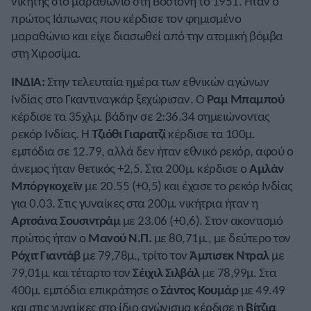
νικητής στο μαραθώνιο στη Βοστόνη το 1951. Ήταν ο
πρώτος Ιάπωνας που κέρδισε τον φημισμένο
μαραθώνιο και είχε διασωθεί από την ατομική βόμβα
στη Χιροσίμα.
ΙΝΔΙΑ:
Στην τελευταία ημέρα των εθνικών αγώνων
Ινδίας στο Γκαντιναγκάρ ξεχώρισαν. Ο
Ραμ Μπαμπού
κέρδισε τα 35χλμ. βάδην σε 2:36.34 σημειώνοντας
ρεκόρ Ινδίας. Η
Τζιόθι Γιαρατζί
κέρδισε τα 100μ.
εμπόδια σε 12.79, αλλά δεν ήταν εθνικό ρεκόρ, αφού ο
άνεμος ήταν θετικός +2,5. Στα 200μ. κέρδισε ο
Αμλάν
Μπόργκοχεϊν
με 20.55 (+0,5) και έχασε το ρεκόρ Ινδίας
για 0.03. Στις γυναίκες στα 200μ. νικήτρια ήταν η
Αρτσάνα Σουσιντράμ
με 23.06 (+0,6). Στον ακοντισμό
πρώτος ήταν ο
Μανού Ν.Π.
με 80,71μ., με δεύτερο τον
Ρόχιτ Γιαντάβ
με 79,78μ., τρίτο τον
Άμπισεκ Ντραλ
με
79,01μ. και τέταρτο τον
Σέιχιλ Σιλβάλ
με 78,99μ. Στα
400μ. εμπόδια επικράτησε ο
Σάντος Κουμάρ
με 49.49
και στις γυναίκες στο ίδιο αγώνισμα κέρδισε η
Βίτζια