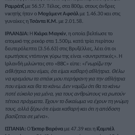
Ραμράτζ
με 56.57. Τέλος, στα 800μ. στους άνδρες
νικητής ήταν ο
Μοχάμεντ Αφσάλ
με 1.46.30 και στις
γυναίκες η
Τσάντα Κ.Μ.
με 2.01.58.
ΙΡΛΑΝΔΙΑ:
Η
Κιάρα Μαγκίν
, η οποία βελτίωσε το
ατομικό της ρεκόρ στα 1.500μ. κατά τρία περίπου
δευτερόλεπτα (3.56.63) στις Βρυξέλλες, λέει ότι οι
ερωτήσεις ντόπινγκ γύρω της είναι «συντριπτικές». Η
Ιρλανδή μιλώντας στο «BBC» είπε: «
Γνωρίζω την
αθλήτρια που είμαι, ότι είμαι καθαρή αθλήτρια. Θέλω
να κρεμάσω τα σπάικ μου περήφανη για την αθλήτρια
που είμαι και θα το κάνω. Δεν νομίζω ότι θα το κάνω
ποτέ εύκολο για μένα, για τους ανθρώπους να ρωτούν
τέτοια πράγματα. Έχουν το δικαίωμα να έχουν τη γνώμη
τους, αλλά ξέρω ότι είμαι καθαρή και ότι η απόδοση
βασίζεται σε μένα
».
ΙΣΠΑΝΙΑ:
Ο
Έκτορ Βαρόνα
με 47.39 και η
Ιζαμπέλ