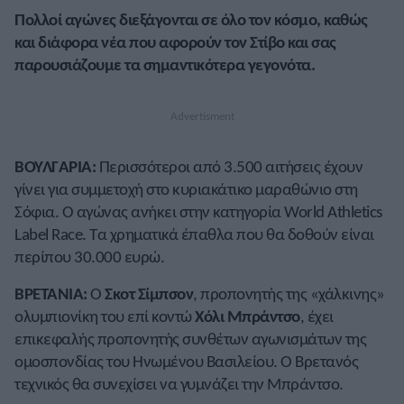
Πολλοί αγώνες διεξάγονται σε όλο τον κόσμο, καθώς
και διάφορα νέα που αφορούν τον Στίβο και σας
παρουσιάζουμε τα σημαντικότερα γεγονότα.
ΒΟΥΛΓΑΡΙΑ:
Περισσότεροι από 3.500 αιτήσεις έχουν
γίνει για συμμετοχή στο κυριακάτικο μαραθώνιο στη
Σόφια. Ο αγώνας ανήκει στην κατηγορία World Athletics
Label Race. Τα χρηματικά έπαθλα που θα δοθούν είναι
περίπου 30.000 ευρώ.
ΒΡΕΤΑΝΙΑ:
Ο
Σκοτ Σίμπσον
, προπονητής της «χάλκινης»
ολυμπιονίκη του επί κοντώ
Χόλι Μπράντσο
, έχει
επικεφαλής προπονητής συνθέτων αγωνισμάτων της
ομοσπονδίας του Ηνωμένου Βασιλείου. Ο Βρετανός
τεχνικός θα συνεχίσει να γυμνάζει την Μπράντσο.