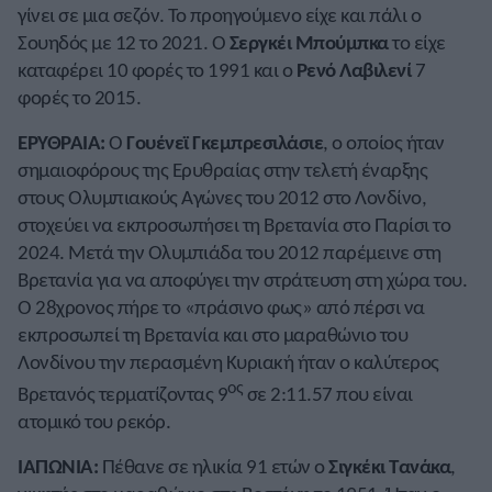
γίνει σε μια σεζόν. Το προηγούμενο είχε και πάλι ο
Σουηδός με 12 το 2021. Ο
Σεργκέι Μπούμπκα
το είχε
καταφέρει 10 φορές το 1991 και ο
Ρενό Λαβιλενί
7
φορές το 2015.
ΕΡΥΘΡΑΙΑ:
Ο
Γουένεϊ Γκεμπρεσιλάσιε
, ο οποίος ήταν
σημαιοφόρους της Ερυθραίας στην τελετή έναρξης
στους Ολυμπιακούς Αγώνες του 2012 στο Λονδίνο,
στοχεύει να εκπροσωπήσει τη Βρετανία στο Παρίσι το
2024. Μετά την Ολυμπιάδα του 2012 παρέμεινε στη
Βρετανία για να αποφύγει την στράτευση στη χώρα του.
Ο 28χρονος πήρε το «πράσινο φως» από πέρσι να
εκπροσωπεί τη Βρετανία και στο μαραθώνιο του
Λονδίνου την περασμένη Κυριακή ήταν ο καλύτερος
ος
Βρετανός τερματίζοντας 9
σε 2:11.57 που είναι
ατομικό του ρεκόρ.
ΙΑΠΩΝΙΑ:
Πέθανε σε ηλικία 91 ετών ο
Σιγκέκι Τανάκα
,