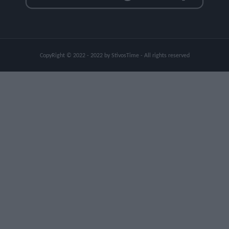
CopyRight © 2022 - 2022 by StivosTime - All rights reserved