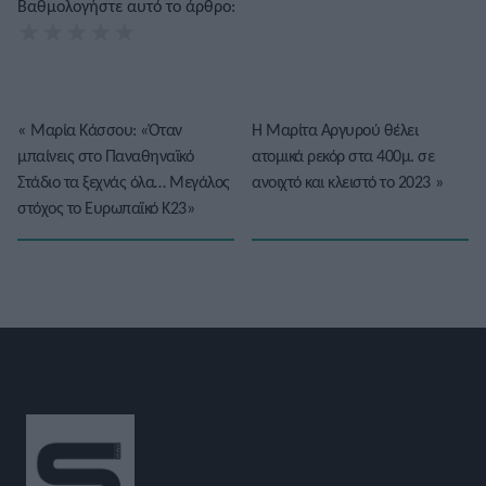
Βαθμολογήστε αυτό το άρθρο:
★
★
★
★
★
«
Μαρία Κάσσου: «Όταν
Η Μαρίτα Αργυρού θέλει
μπαίνεις στο Παναθηναϊκό
ατομικά ρεκόρ στα 400μ. σε
Στάδιο τα ξεχνάς όλα… Μεγάλος
ανοιχτό και κλειστό το 2023
»
στόχος το Ευρωπαϊκό Κ23»