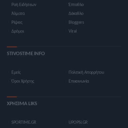
Ροή Ειδήσεων
Έπταθλο
Άλματα
Δέκαθλο
Ρίψεις
Bloggers
Δρόμοι
Viral
STIVOSTIME INFO
Εμείς
Πολιτική Απορρήτου
Όροι Χρήσης
Επικοινωνία
ΧΡΗΣΙΜΑ LIKS
SPORTIME.GR
UPOPSI.GR