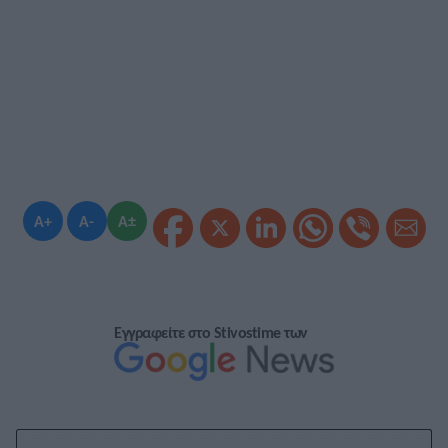
A+
A-
A±
Εγγραφείτε στο Stivostime των