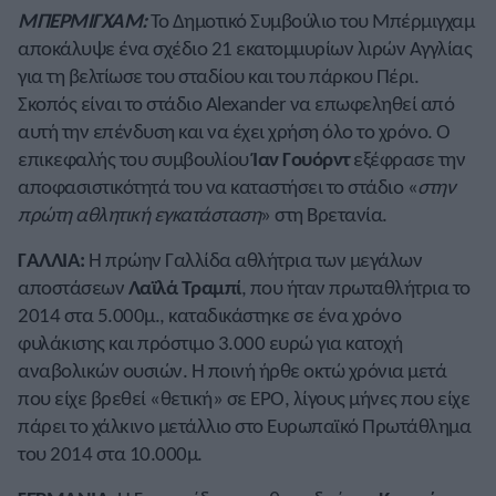
ΜΠΕΡΜΙΓΧΑΜ:
Το Δημοτικό Συμβούλιο του Μπέρμιγχαμ
αποκάλυψε ένα σχέδιο 21 εκατομμυρίων λιρών Αγγλίας
για τη βελτίωσε του σταδίου και του πάρκου Πέρι.
Σκοπός είναι το στάδιο Alexander να επωφεληθεί από
αυτή την επένδυση και να έχει χρήση όλο το χρόνο. Ο
επικεφαλής του συμβουλίου
Ίαν Γουόρντ
εξέφρασε την
αποφασιστικότητά του να καταστήσει το στάδιο «
στην
πρώτη αθλητική εγκατάσταση
» στη Βρετανία.
ΓΑΛΛΙΑ:
Η πρώην Γαλλίδα αθλήτρια των μεγάλων
αποστάσεων
Λαϊλά Τραμπί
, που ήταν πρωταθλήτρια το
2014 στα 5.000μ., καταδικάστηκε σε ένα χρόνο
φυλάκισης και πρόστιμο 3.000 ευρώ για κατοχή
αναβολικών ουσιών. Η ποινή ήρθε οκτώ χρόνια μετά
που είχε βρεθεί «θετική» σε ΕΡΟ, λίγους μήνες που είχε
πάρει το χάλκινο μετάλλιο στο Ευρωπαϊκό Πρωτάθλημα
του 2014 στα 10.000μ.