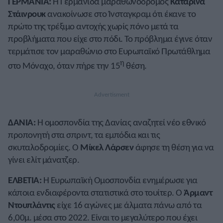
ΓΕΡΜΑΝΙΑ:
Η Γερμανίδα μαραθωνοδρόμος
Καταρίνα
Στάινρουκ
ανακοίνωσε στο Ίνσταγκραμ ότι έκανε το
πρώτο της τρέξιμο αντοχής χωρίς πόνο μετά τα
προβλήματα που είχε στο πόδι. Το πρόβλημα έγινε όταν
τερμάτισε τον μαραθώνιο στο Ευρωπαϊκό Πρωτάθλημα
η
στο Μόναχο, όταν πήρε την 15
θέση.
ΔΑΝΙΑ:
Η ομοσπονδία της Δανίας αναζητεί νέο εθνικό
προπονητή στα σπριντ, τα εμπόδια και τις
σκυταλοδρομίες. Ο
Μίκελ Λάρσεν
άφησε τη θέση για να
γίνει ελίτ μάνατζερ.
ΕΛΒΕΤΙΑ:
Η Ευρωπαϊκή Ομοσπονδία ενημέρωσε για
κάποια ενδιαφέροντα στατιστικά στο τουίτερ. Ο
Άρμαντ
Ντουπλάντις
είχε 16 αγώνες με άλματα πάνω από τα
6,00μ. μέσα στο 2022. Είναι το μεγαλύτερο που έχει