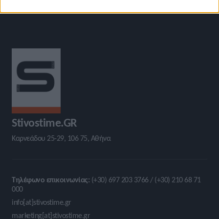
Stivostime.GR
Καρνεάδου 25-29, 106 75, Αθήνα
Τηλέφωνο επικοινωνίας:
(+30) 697 203 3766 / (+30) 210 68 71
000
info[at]stivostime.gr
marketing[at]stivostime.gr