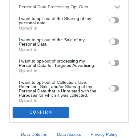
Personal Data Processing Opt Outs
I want to opt-out of the Sharing of my
personal data.
Opted In
I want to opt-out of the Sale of my
Το άρθρο δεν έχει ακόμα βαθμολογηθεί.
Personal Data.
Opted In
Βαθμολογήστε αυτό το άρθρο:
★
★
★
★
★
I want to opt-out of processing my
Personal Data for Targeted Advertising.
Opted In
I want to opt-out of Collection, Use,
Retention, Sale, and/or Sharing of my
«
Με συναυλία της Τάμτα το 1ο
Αντριάνα Σούλεκ και Λίντον
Personal Data that Is Unrelated with the
Φεστιβάλ Στίβου «Μεσόγεια
Βίκτορ νικητές της φετινής
Purposes for which it was collected.
Opted In
2022» στα Σπάτα
σειράς συνθέτων αγωνισμάτων
»
CONFIRM
Data Deletion
Data Access
Privacy Policy