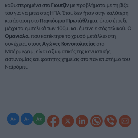
καθυστερημένα στο
Γιουτζίν
με προβλήματα με τη βίζα
του για να μπει στις ΗΠΑ. Έτσι, δεν ήταν στην καλύτερη
κατάσταση στο
Παγκόσμιο Πρωτάθλημα
, όπου έτρεξε
μέχρι τα ημιτελικά των 100μ. και έμεινε εκτός τελικού. Ο
Ομανιάλα
, που κατέκτησε το χρυσό μετάλλιο στη
συνέχεια, στους
Αγώνες Κοινοπολιτείας
στο
Μπέρμιγχαμ, είναι αξιωματικός της κενυατικής
αστυνομίας και φοιτητής χημείας στο πανεπιστήμιο του
Ναϊρόμπι.
A+
A-
A±