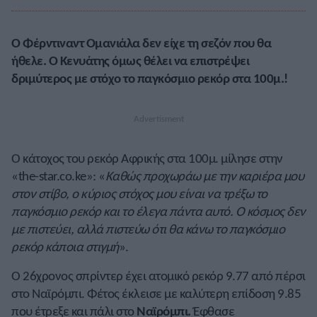
Ο Φέρντιναντ Ομανιάλα δεν είχε τη σεζόν που θα
ήθελε. Ο Κενυάτης όμως θέλει να επιστρέψει
δριμύτερος με στόχο το παγκόσμιο ρεκόρ στα 100μ.!
Ο κάτοχος του ρεκόρ Αφρικής στα 100μ. μίλησε στην
«the-star.co.ke»: «
Καθώς προχωράω με την καριέρα μου
στον στίβο, ο κύριος στόχος μου είναι να τρέξω το
παγκόσμιο ρεκόρ και το έλεγα πάντα αυτό. Ο κόσμος δεν
με πιστεύει, αλλά πιστεύω ότι θα κάνω το παγκόσμιο
ρεκόρ κάποια στιγμή
».
Ο 26χρονος σπρίντερ έχει ατομικό ρεκόρ 9.77 από πέρσι
στο Ναϊρόμπι. Φέτος έκλεισε με καλύτερη επίδοση 9.85
που έτρεξε και πάλι στο
Ναϊρόμπι.
Έφθασε