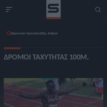
Φέρντιναντ Ομανιάλα
100μ. Ανδρών
ΔΡΌΜΟΙ ΤΑΧΎΤΗΤΑΣ 100Μ.