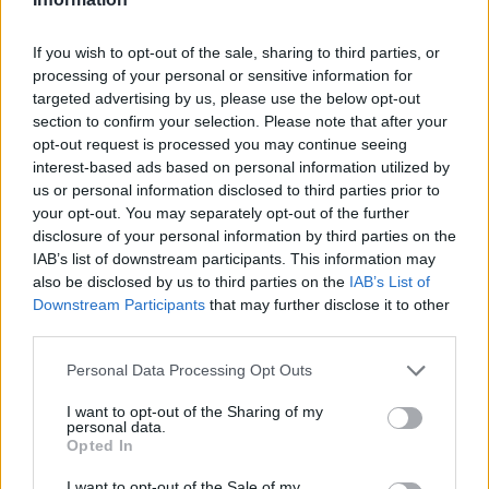
21:00
Olympiastadion
Women’s Hammer Throw Final
21:10
Olympiastadion
Women’s 200m Heptathlon
If you wish to opt-out of the sale, sharing to third parties, or
21:43
Olympiastadion
Men’s 400m Final
processing of your personal or sensitive information for
22:02
Olympiastadion
Women’s 400m Final
targeted advertising by us, please use the below opt-out
section to confirm your selection. Please note that after your
22:22
Olympiastadion
Men’s 110m Hurdles Final
opt-out request is processed you may continue seeing
interest-based ads based on personal information utilized by
us or personal information disclosed to third parties prior to
your opt-out. You may separately opt-out of the further
disclosure of your personal information by third parties on the
IAB’s list of downstream participants. This information may
also be disclosed by us to third parties on the
IAB’s List of
Downstream Participants
that may further disclose it to other
third parties.
Personal Data Processing Opt Outs
I want to opt-out of the Sharing of my
personal data.
Opted In
A+
A-
A±
I want to opt-out of the Sale of my