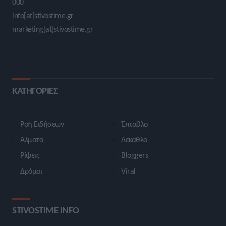
000
info[at]stivostime.gr
marketing[at]stivostime.gr
ΚΑΤΗΓΟΡΙΕΣ
Ροή Ειδήσεων
Έπταθλο
Άλματα
Δέκαθλο
Ρίψεις
Bloggers
Δρόμοι
Viral
STIVOSTIME INFO