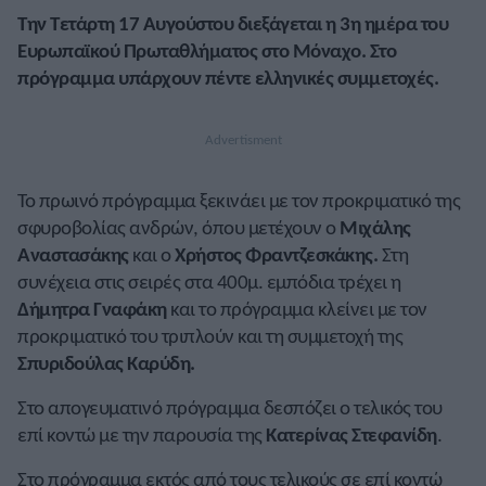
Την Τετάρτη 17 Αυγούστου διεξάγεται η 3η ημέρα του
Ευρωπαϊκού Πρωταθλήματος στο Μόναχο. Στο
πρόγραμμα υπάρχουν πέντε ελληνικές συμμετοχές.
Το πρωινό πρόγραμμα ξεκινάει με τον προκριματικό της
σφυροβολίας ανδρών, όπου μετέχουν ο
Μιχάλης
Αναστασάκης
και ο
Χρήστος Φραντζεσκάκης
.
Στη
συνέχεια στις σειρές στα 400μ. εμπόδια τρέχει η
Δήμητρα Γναφάκη
και το πρόγραμμα κλείνει με τον
προκριματικό του τριπλούν και τη συμμετοχή της
Σπυριδούλας Καρύδη.
Στο απογευματινό πρόγραμμα δεσπόζει ο τελικός του
επί κοντώ με την παρουσία της
Κατερίνας Στεφανίδη
.
Στο πρόγραμμα εκτός από τους τελικούς σε επί κοντώ