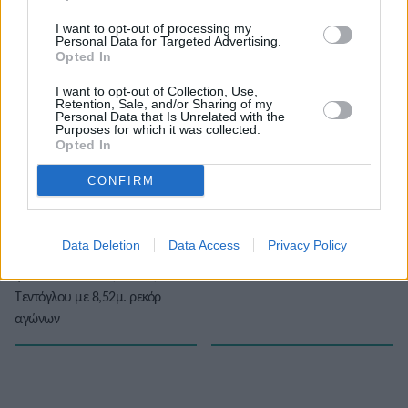
I want to opt-out of processing my
Personal Data for Targeted Advertising.
Opted In
I want to opt-out of Collection, Use,
Το άρθρο δεν έχει ακόμα βαθμολογηθεί.
Retention, Sale, and/or Sharing of my
Personal Data that Is Unrelated with the
Βαθμολογήστε αυτό το άρθρο:
Purposes for which it was collected.
★
★
★
★
★
Opted In
CONFIRM
«
Ευρωπαϊκό Πρωτάθλημα
Ευρωπαϊκό Πρωτάθλημα 2022:
Data Deletion
Data Access
Privacy Policy
2022: Πρωταθλητής Ευρώπης
Το πρόγραμμα της 3ης ημέρας
ξανά ο σπουδαίος Μίλτος
»
Τεντόγλου με 8,52μ. ρεκόρ
αγώνων