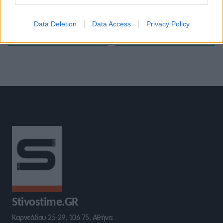
«
Ευρωπαϊκό Πρωτάθλημα
Ευρωπαϊκό Πρωτάθλημα 2022:
2022: Το πρόγραμμα της 3ης
3η ημέρα- 5 ελληνικές
Data Deletion
Data Access
Privacy Policy
ημέρας
συμμετοχές
»
Stivostime.GR
Καρνεάδου 25-29, 106 75, Αθήνα