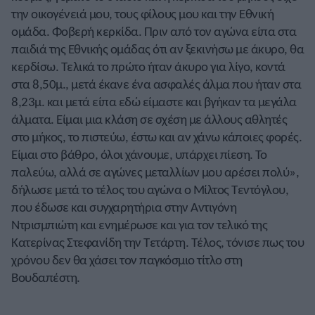
την οικογένειά μου, τους φίλους μου και την Εθνική
ομάδα. Φοβερή κερκίδα. Πριν από τον αγώνα είπα στα
παιδιά της Εθνικής ομάδας ότι αν ξεκινήσω με άκυρο, θα
κερδίσω. Τελικά το πρώτο ήταν άκυρο για λίγο, κοντά
στα 8,50μ., μετά έκανε ένα ασφαλές άλμα που ήταν στα
8,23μ. και μετά είπα εδώ είμαστε και βγήκαν τα μεγάλα
άλματα. Είμαι μια κλάση σε σχέση με άλλους αθλητές
στο μήκος, το πιστεύω, έστω και αν χάνω κάποιες φορές.
Είμαι στο βάθρο, όλοι χάνουμε, υπάρχει πίεση. Το
παλεύω, αλλά σε αγώνες μεταλλίων μου αρέσει πολύ»,
δήλωσε μετά το τέλος του αγώνα ο Μίλτος Τεντόγλου,
που έδωσε και συγχαρητήρια στην Αντιγόνη
Ντρισμπιώτη και ενημέρωσε και για τον τελικό της
Κατερίνας Στεφανίδη την Τετάρτη. Τέλος, τόνισε πως του
χρόνου δεν θα χάσει τον παγκόσμιο τίτλο στη
Βουδαπέστη.