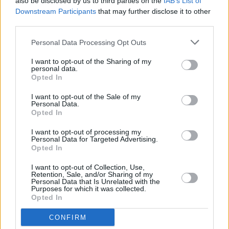
also be disclosed by us to third parties on the
IAB’s List of
Downstream Participants
that may further disclose it to other
third parties.
Personal Data Processing Opt Outs
Τόλης Λελεκίδης
I want to opt-out of the Sharing of my
personal data.
Opted In
I want to opt-out of the Sale of my
Personal Data.
Opted In
I want to opt-out of processing my
Personal Data for Targeted Advertising.
Opted In
Το άρθρο δεν έχει ακόμα βαθμολογηθεί.
I want to opt-out of Collection, Use,
Retention, Sale, and/or Sharing of my
Βαθμολογήστε αυτό το άρθρο:
Personal Data that Is Unrelated with the
★
★
★
★
★
Purposes for which it was collected.
Opted In
CONFIRM