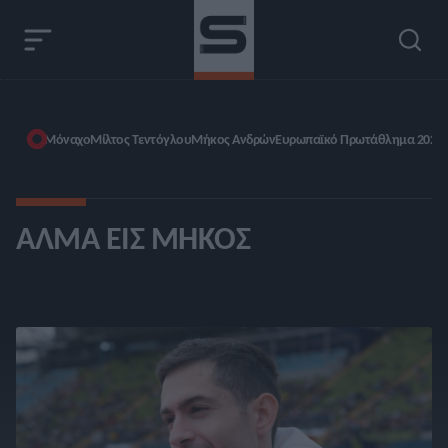
Μόναχο
Μίλτος Τεντόγλου
Μήκος Ανδρών
Ευρωπαϊκό Πρωτάθλημα 2022
ΆΛΜΑ ΕΙΣ ΜΉΚΟΣ