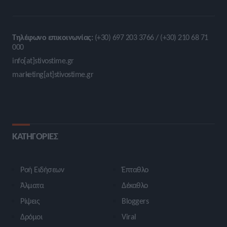
Τηλέφωνο επικοινωνίας:
(+30) 697 203 3766 / (+30) 210 68 71
000
info[at]stivostime.gr
marketing[at]stivostime.gr
ΚΑΤΗΓΟΡΙΕΣ
Ροή Ειδήσεων
Έπταθλο
Άλματα
Δέκαθλο
Ρίψεις
Bloggers
Δρόμοι
Viral