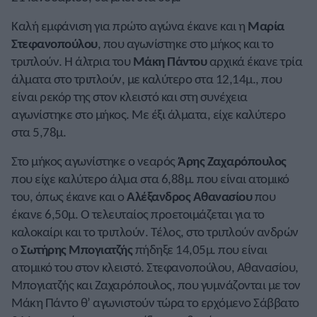
Καλή εμφάνιση για πρώτο αγώνα έκανε και η
Μαρία
Στεφανοπούλου
, που αγωνίστηκε στο μήκος και το
τριπλούν. Η άλτρια του
Μάκη Πάντου
αρχικά έκανε τρία
άλματα στο τριπλούν, με καλύτερο στα 12,14μ., που
είναι ρεκόρ της στον κλειστό και στη συνέχεια
αγωνίστηκε στο μήκος. Με έξι άλματα, είχε καλύτερο
στα 5,78μ.
Στο μήκος αγωνίστηκε ο νεαρός
Άρης Ζαχαρόπουλος
που είχε καλύτερο άλμα στα 6,88μ. που είναι ατομικό
του, όπως έκανε και ο
Αλέξανδρος Αθανασίου
που
έκανε 6,50μ. Ο τελευταίος προετοιμάζεται για το
καλοκαίρι και το τριπλούν. Τέλος, στο τριπλούν ανδρών
ο
Σωτήρης Μπογιατζής
πήδηξε 14,05μ. που είναι
ατομικό του στον κλειστό. Στεφανοπούλου, Αθανασίου,
Μπογιατζής και Ζαχαρόπουλος, που γυμνάζονται με τον
Μάκη Πάντο θ’ αγωνιστούν τώρα το ερχόμενο Σάββατο