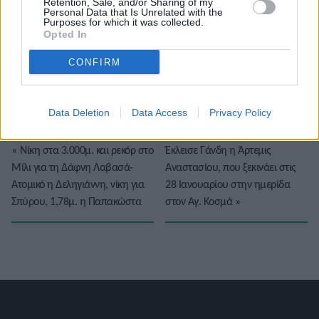
Retention, Sale, and/or Sharing of my
Personal Data that Is Unrelated with the
Purposes for which it was collected.
Opted In
Το άρθρο δεν έχει ακόμα βαθμολογηθεί.
CONFIRM
Βαθμολογήστε αυτό το άρθρο:
★
★
★
★
★
Data Deletion
Data Access
Privacy Policy
«
Νίκη στα 3.000μ. και ρεκόρ στο
Έκλεισε Γάνδη η Άρτεμις
Μίλι για τη Δάφνη Λαβασά-
Αναστασίου, που ξεκινάει στις
Ατομικό η Δεληγιάννη, νίκη για
28 Ιανουαρίου στην ημερίδα
Σπύρου, 1,78μ. η Παπακώστα
στον Αγ. Κοσμά
»