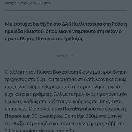
Χρόνος ανάγνωσης: 2 λεπτά
Με επιτυχία διεξήχθη στο ΔΑΚ Καλλιπάτειρα στη Ρόδο η
ημερίδα κλειστού, όπου έκανε ντεμπούτο στη σεζόν ο
πρωταθλητής Παναγιώτης Τριβυζάς.
Ο αθλητής του
Κώστα Βογιατζάκη
έκανε μια προπόνηση
τρέχοντας στα 60μ. και τερμάτισε σε 6.99. Φάνηκε όμως
πώς είναι ακόμη «βαρύς» από την προπόνηση, αφού
είχε κάποιες κράμπες. Άλλωστε ήταν ένας προπονητικός
αγώνας, καθώς ετοιμάζεται για κούρσες σε μίτινγκ στο
εξωτερικό. Ο σπρίντερ του
Παναθηναϊκού
την ερχόμενη
Παρασκευή 20 Ιανουαρίου θα τρέξει 200μ. στο μίτινγκ
του
Βάξο
στη Σουηδία και την επόμενη ημέρα, Σάββατο
21 Ιανουαρίου, θα μπει στα 60μ.