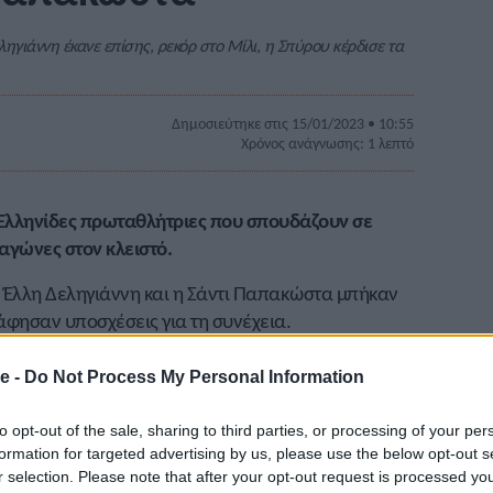
ληγιάννη έκανε επίσης, ρεκόρ στο Μίλι, η Σπύρου κέρδισε τα
Δημοσιεύτηκε στις 15/01/2023 • 10:55
Χρόνος ανάγνωσης: 1 λεπτό
Ελληνίδες πρωταθλήτριες που σπουδάζουν σε
 αγώνες στον κλειστό.
 Έλλη Δεληγιάννη και η Σάντι Παπακώστα μπήκαν
άφησαν υποσχέσεις για τη συνέχεια.
ατα στο «Cardinal Classic Indoor TF» που έγινε στο
e -
Do Not Process My Personal Information
. Η αθλήτρια που σπουδάζει στο Μαϊάμι, έτρεξε
η
θέση με 4.54.08 σημειώνοντας ατομικό ρεκόρ, με
to opt-out of the sale, sharing to third parties, or processing of your per
 4.42.36. Μετά αγωνίστηκε στα 3.000μ. και κέρδισε
formation for targeted advertising by us, please use the below opt-out s
r selection. Please note that after your opt-out request is processed y