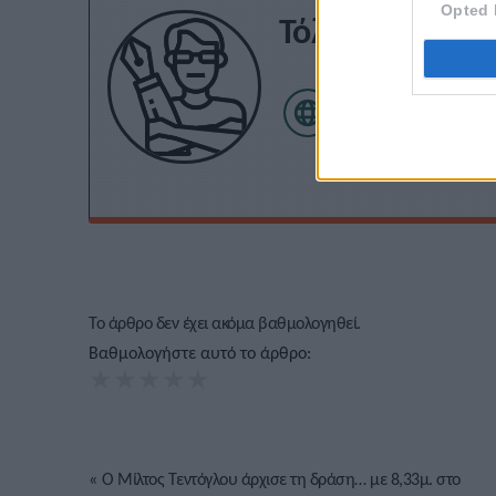
Opted 
Τόλης Λελεκίδ
Το άρθρο δεν έχει ακόμα βαθμολογηθεί.
Βαθμολογήστε αυτό το άρθρο:
★
★
★
★
★
«
Ο Μίλτος Τεντόγλου άρχισε τη δράση… με 8,33μ. στο