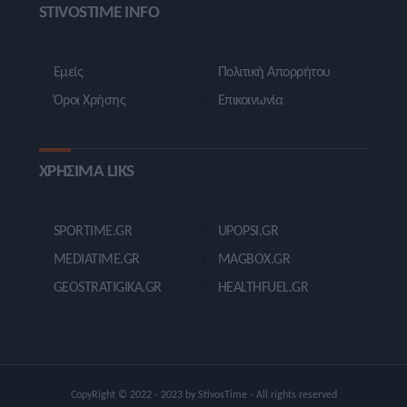
STIVOSTIME INFO
Εμείς
Πολιτική Απορρήτου
Όροι Χρήσης
Επικοινωνία
ΧΡΗΣΙΜΑ LIKS
SPORTIME.GR
UPOPSI.GR
MEDIATIME.GR
MAGBOX.GR
GEOSTRATIGIKA.GR
HEALTHFUEL.GR
CopyRight © 2022 - 2023 by StivosTime - All rights reserved