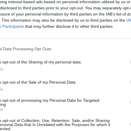
eing interest-based ads based on personal information utilized by us or
 Στάνφορντ, αγωνίστηκε στην Ουάσιγκτον στο Μίλι
disclosed to third parties prior to your opt-out. You may separately opt-
losure of your personal information by third parties on the IAB’s list of
που είναι ατομικό της ρεκόρ.
. This information may also be disclosed by us to third parties on the
IA
Participants
that may further disclose it to other third parties.
υ Φλόριντα η
Βασιλεία Σπύρου
που κέρδισε τα
 η
Σάντι Παπακώστα
, που σπουδάζει στο Τζόρτζια
Κύπρια
Έλενα Κουλιτσένκο
με 1,81μ.
l Data Processing Opt Outs
o opt-out of the Sharing of my personal data.
In
o opt-out of the Sale of my Personal Data.
In
Stivostime των
to opt-out of processing my Personal Data for Targeted
ing.
In
o opt-out of Collection, Use, Retention, Sale, and/or Sharing
ersonal Data that Is Unrelated with the Purposes for which it
lected.