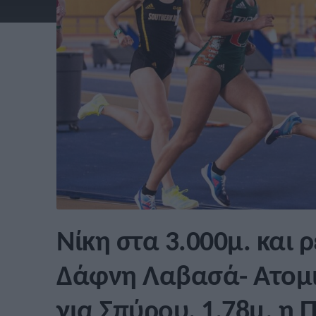
Νίκη στα 3.000μ. και ρ
Δάφνη Λαβασά- Ατομικ
για Σπύρου, 1,78μ. η