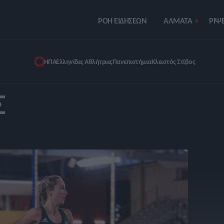
ΡΟΗ ΕΙΔΗΣΕΩΝ
ΑΛΜΑΤΑ
ΡIΨΕ
ΗΠΑ
Ελληνίδες Αθλήτριες
Πανεπιστήμια
Κλειστός Στίβος
Σ