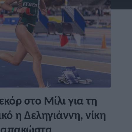
εκόρ στο Μίλι για τη
ό η Δεληγιάννη, νίκη
 Παπακώστα