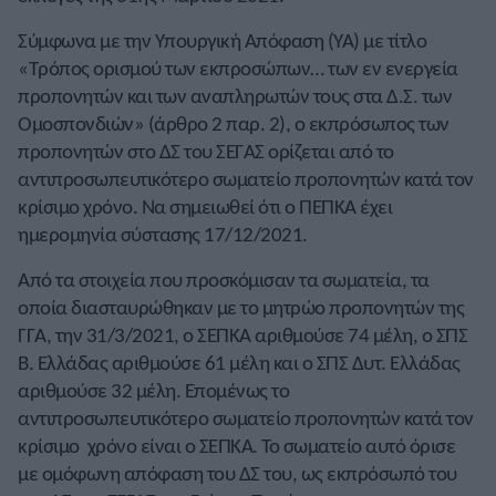
Σύμφωνα με την Υπουργική Απόφαση (ΥΑ) με τίτλο
«Τρόπος ορισμού των εκπροσώπων… των εν ενεργεία
προπονητών και των αναπληρωτών τους στα Δ.Σ. των
Ομοσπονδιών» (άρθρο 2 παρ. 2), ο εκπρόσωπος των
προπονητών στο ΔΣ του ΣΕΓΑΣ ορίζεται από το
αντιπροσωπευτικότερο σωματείο προπονητών κατά τον
κρίσιμο χρόνο. Να σημειωθεί ότι ο ΠΕΠΚΑ έχει
ημερομηνία σύστασης 17/12/2021.
Από τα στοιχεία που προσκόμισαν τα σωματεία, τα
οποία διασταυρώθηκαν με το μητρώο προπονητών της
ΓΓΑ, την 31/3/2021, ο ΣΕΠΚΑ αριθμούσε 74 μέλη, ο ΣΠΣ
Β. Ελλάδας αριθμούσε 61 μέλη και ο ΣΠΣ Δυτ. Ελλάδας
αριθμούσε 32 μέλη. Επομένως το
αντιπροσωπευτικότερο σωματείο προπονητών κατά τον
κρίσιμο χρόνο είναι ο ΣΕΠΚΑ. Το σωματείο αυτό όρισε
με ομόφωνη απόφαση του ΔΣ του, ως εκπρόσωπό του