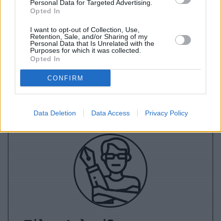
Personal Data for Targeted Advertising.
Opted In
A+
A-
A±
I want to opt-out of Collection, Use,
Retention, Sale, and/or Sharing of my
Personal Data that Is Unrelated with the
Purposes for which it was collected.
Opted In
Εγγραφείτε στο Stivostime των
CONFIRM
Data Deletion
Data Access
Privacy Policy