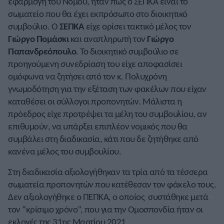
εφαρμογή του Νόμου, ήταν πως ο ΣΕΠΚΑ είναι το
σωματείο που θα έχει εκπρόσωπο στο διοικητικό
συμβούλιο. Ο
ΣΕΠΚΑ
είχε ορίσει τακτικό μέλος τον
Γιώργο Πομάσκι
και αναπληρωτή τον
Γιώργο
Παπανδρεόπουλο
. Το διοικητικό συμβούλιο σε
προηγούμενη συνεδρίαση του είχε αποφασίσει
ομόφωνα να ζητήσει από τον κ. Πολυχρόνη
γνωμοδότηση για την εξέταση των φακέλων που είχαν
καταθέσει οι σύλλογοι προπονητών. Μάλιστα η
πρόεδρος είχε προτρέψει τα μέλη του συμβουλίου, αν
επιθυμούν, να υπάρξει επιπλέον νομικός που θα
συμβάλει στη διαδικασία, κάτι που δε ζητήθηκε από
κανένα μέλος του συμβουλίου.
Στη διαδικασία αξιολογήθηκαν τα τρία από τα τέσσερα
σωματεία προπονητών που κατέθεσαν τον φάκελο τους.
Δεν αξιολογήθηκε ο ΠΕΠΚΑ, ο οποίος συστάθηκε μετά
τον “κρίσιμο χρόνο”, που για την Ομοσπονδία ήταν οι
εκλογές της 31ης Μαρτίου 2021.