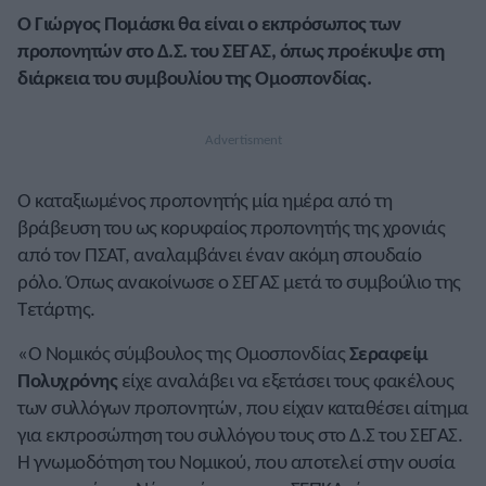
Ο Γιώργος Πομάσκι θα είναι ο εκπρόσωπος των
προπονητών στο Δ.Σ. του ΣΕΓΑΣ, όπως προέκυψε στη
διάρκεια του συμβουλίου της Ομοσπονδίας.
Ο καταξιωμένος προπονητής μία ημέρα από τη
βράβευση του ως κορυφαίος προπονητής της χρονιάς
από τον ΠΣΑΤ, αναλαμβάνει έναν ακόμη σπουδαίο
ρόλο. Όπως ανακοίνωσε ο ΣΕΓΑΣ μετά το συμβούλιο της
Τετάρτης.
«Ο Νομικός σύμβουλος της Ομοσπονδίας
Σεραφείμ
Πολυχρόνης
είχε αναλάβει να εξετάσει τους φακέλους
των συλλόγων προπονητών, που είχαν καταθέσει αίτημα
για εκπροσώπηση του συλλόγου τους στο Δ.Σ του ΣΕΓΑΣ.
Η γνωμοδότηση του Νομικού, που αποτελεί στην ουσία