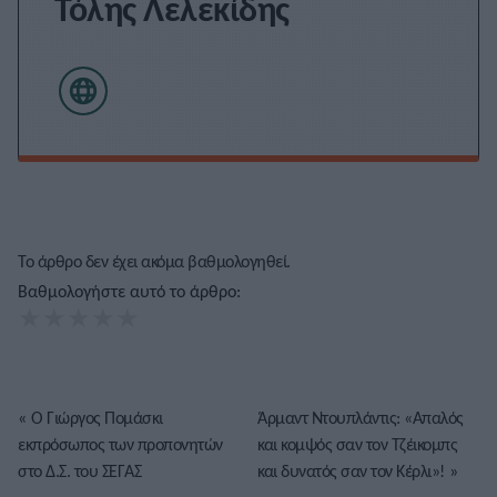
Τόλης Λελεκίδης
Το άρθρο δεν έχει ακόμα βαθμολογηθεί.
Βαθμολογήστε αυτό το άρθρο:
★
★
★
★
★
«
Ο Γιώργος Πομάσκι
Άρμαντ Ντουπλάντις: «Απαλός
εκπρόσωπος των προπονητών
και κομψός σαν τον Τζέικομπς
στο Δ.Σ. του ΣΕΓΑΣ
και δυνατός σαν τον Κέρλι»!
»