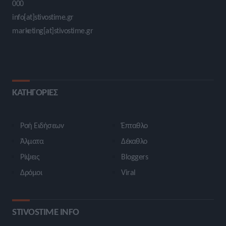
000
info[at]stivostime.gr
marketing[at]stivostime.gr
ΚΑΤΗΓΟΡΙΕΣ
Ροή Ειδήσεων
Έπταθλο
Άλματα
Δέκαθλο
Ρίψεις
Bloggers
Δρόμοι
Viral
STIVOSTIME INFO