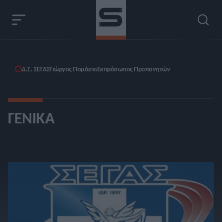
Δ.Σ. ΣΕΓΑΣ
Γιώργος Πομάσκι
Εκπρόσωπος Προπονητών
ΓΕΝΙΚΆ