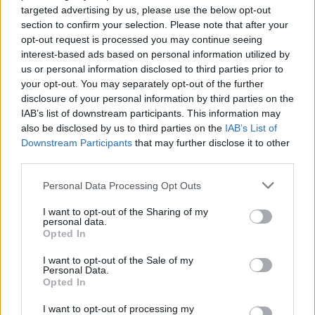
targeted advertising by us, please use the below opt-out
για το ζήτημα.
section to confirm your selection. Please note that after your
opt-out request is processed you may continue seeing
Η πρόεδρος του ΣΕΓΑΣ ζήτησε να πραγματοποιηθεί
interest-based ads based on personal information utilized by
ψηφοφορία για το αν το σώμα επιθυμεί να εφαρμόσει ή
us or personal information disclosed to third parties prior to
όχι το Νόμο, η οποία έγινε αποδεκτή κατά πλειοψηφία.
your opt-out. You may separately opt-out of the further
Υπήρξαν ωστόσο και ενστάσεις από μέλη που εξαρχής
disclosure of your personal information by third parties on the
διαφώνησαν.
IAB’s list of downstream participants. This information may
also be disclosed by us to third parties on the
IAB’s List of
Την παραίτηση του από το Δ.Σ διαμαρτυρόμενος για τη
Downstream Participants
that may further disclose it to other
διαδικασία υπέβαλε ο
Στέλιος Δημότσιος
».
third parties.
Personal Data Processing Opt Outs
I want to opt-out of the Sharing of my
personal data.
Opted In
I want to opt-out of the Sale of my
Personal Data.
Opted In
I want to opt-out of processing my