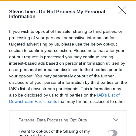
1.Μπαρούτσας Στέφανος
StivosTime -
Do Not Process My Personal
Μαστέλος Θέμης
Information
If you wish to opt-out of the sale, sharing to third parties, or
Επίσης, εξελέγη 3μελης εξελεγκτική επιτροπή που
processing of your personal or sensitive information for
targeted advertising by us, please use the below opt-out
αποτελούν οι :
section to confirm your selection. Please note that after your
opt-out request is processed you may continue seeing
Ματάκης Στέφανος
interest-based ads based on personal information utilized by
us or personal information disclosed to third parties prior to
Βασδέκης Σπύρος
your opt-out. You may separately opt-out of the further
disclosure of your personal information by third parties on the
Μαρκιανίδης Παναγιώτης
IAB’s list of downstream participants. This information may
also be disclosed by us to third parties on the
IAB’s List of
Downstream Participants
that may further disclose it to other
Ο
ΣΕΠΚΑ
, που υπήρχε και παλαιότερα, ενεργοποιήθηκε
third parties.
πάλι και αναμένεται το επόμενο διάστημα να μεγαλώσει
Personal Data Processing Opt Outs
ο αριθμός μελών του, ώστε να δυναμώσει η «φωνή» των
Ελλήνων προπονητών. Το mail του Συνδέσμου είναι:
I want to opt-out of the Sharing of my
personal data.