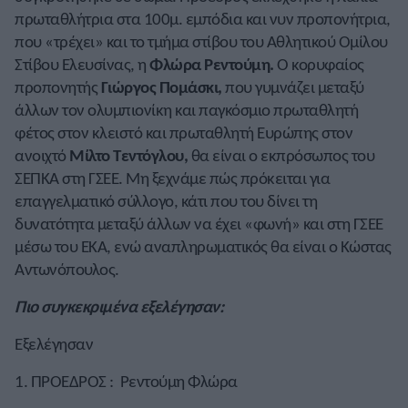
πρωταθλήτρια στα 100μ. εμπόδια και νυν προπονήτρια,
που «τρέχει» και το τμήμα στίβου του Αθλητικού Ομίλου
Στίβου Ελευσίνας, η
Φλώρα Ρεντούμη.
Ο κορυφαίος
προπονητής
Γιώργος Πομάσκι,
που γυμνάζει μεταξύ
άλλων τον ολυμπιονίκη και παγκόσμιο πρωταθλητή
φέτος στον κλειστό και πρωταθλητή Ευρώπης στον
ανοιχτό
Μίλτο Τεντόγλου
,
θα είναι ο εκπρόσωπος του
ΣΕΠΚΑ στη ΓΣΕΕ. Μη ξεχνάμε πώς πρόκειται για
επαγγελματικό σύλλογο, κάτι που του δίνει τη
δυνατότητα μεταξύ άλλων να έχει «φωνή» και στη ΓΣΕΕ
μέσω του ΕΚΑ, ενώ αναπληρωματικός θα είναι ο Κώστας
Αντωνόπουλος.
Πιο συγκεκριμένα εξελέγησαν:
Εξελέγησαν
1. ΠΡΟΕΔΡΟΣ : Ρεντούμη Φλώρα