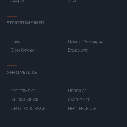
Δρόμοι
Viral
STIVOSTIME INFO
Εμείς
Πολιτική Απορρήτου
Όροι Χρήσης
Επικοινωνία
ΧΡΗΣΙΜΑ LIKS
SPORTIME.GR
UPOPSI.GR
MEDIATIME.GR
MAGBOX.GR
GEOSTRATIGIKA.GR
HEALTHFUEL.GR