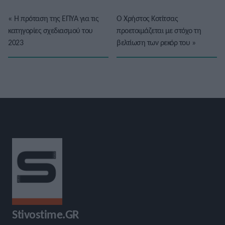
«
Η πρόταση της ΕΠΥΑ για τις
Ο Χρήστος Κοτίτσας
κατηγορίες σχεδιασμού του
προετοιμάζεται με στόχο τη
2023
βελτίωση των ρεκόρ του
»
Stivostime.GR