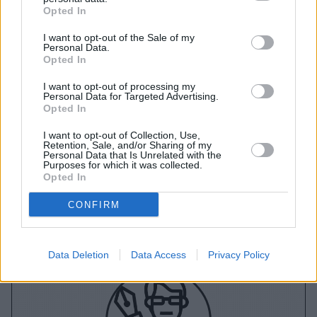
sepkatf@gmail.com
.
Opted In
I want to opt-out of the Sale of my
Personal Data.
Opted In
I want to opt-out of processing my
Personal Data for Targeted Advertising.
A+
A-
A±
Opted In
I want to opt-out of Collection, Use,
Retention, Sale, and/or Sharing of my
Personal Data that Is Unrelated with the
Purposes for which it was collected.
Εγγραφείτε στο Stivostime των
Opted In
CONFIRM
Data Deletion
Data Access
Privacy Policy