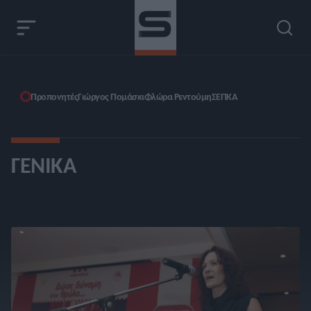
Προπονητές
Γιώργος Πομάσκι
Φλώρα Ρεντούμη
ΣΕΠΚΑ
ΓΕΝΙΚΆ