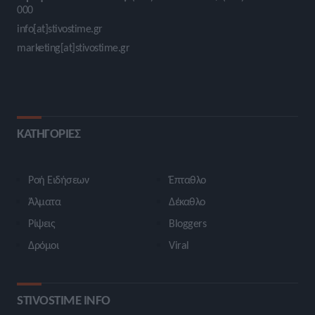
000
info[at]stivostime.gr
marketing[at]stivostime.gr
ΚΑΤΗΓΟΡΙΕΣ
Ροή Ειδήσεων
Έπταθλο
Άλματα
Δέκαθλο
Ρίψεις
Bloggers
Δρόμοι
Viral
STIVOSTIME INFO