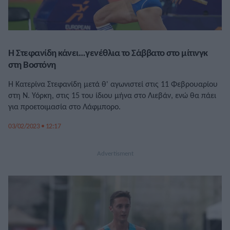
Η Στεφανίδη κάνει…γενέθλια το Σάββατο στο μίτινγκ
στη Βοστόνη
Η Κατερίνα Στεφανίδη μετά θ' αγωνιστεί στις 11 Φεβρουαρίου
στη Ν. Υόρκη, στις 15 του ίδιου μήνα στο Λιεβάν, ενώ θα πάει
για προετοιμασία στο Λάφμπορο.
03/02/2023 • 12:17