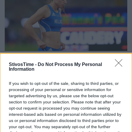
Κόντρα ολυμπιονικών στο επί κοντώ με Στεφανίδη και
StivosTime -
Do Not Process My Personal
Information
Μουν στη Βοστόνη
Η Κατερίνα Στεφανίδη μετά τη Βοστόνη έχει προγραμματίσει ν'
If you wish to opt-out of the sale, sharing to third parties, or
αγωνιστεί στη Νέα Υόρκη στις 11 Φεβρουαρίου, μετά στο
processing of your personal or sensitive information for
Λιεβάν στις 15 του ίδιου μήνα και στις 25 Φλεβάρη στο
targeted advertising by us, please use the below opt-out
Μπέρμιγχαμ.
section to confirm your selection. Please note that after your
22/01/2023 • 14:11
opt-out request is processed you may continue seeing
interest-based ads based on personal information utilized by
us or personal information disclosed to third parties prior to
your opt-out. You may separately opt-out of the further