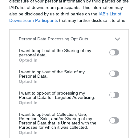
disclosure of your personal information by third parties on the
IAB’s list of downstream participants. This information may
also be disclosed by us to third parties on the
IAB’s List of
Downstream Participants
that may further disclose it to other
third parties.
Personal Data Processing Opt Outs
I want to opt-out of the Sharing of my
personal data.
Opted In
I want to opt-out of the Sale of my
Μεγάλες επιδόσεις και ρεκόρ στα 5.000μ. στη Βοστόνη
Personal Data.
Opted In
Στο μίτινγκ στη Βοστόνη στα 5.000μ. η Καναδή Γκαμπριέλα
I want to opt-out of processing my
Στάφορντ με 14.31.38 σημείωσε ρεκόρ Β. Αμερικής και η
Personal Data for Targeted Advertising.
Αμερικανίδα Ελίζ Κράνι με 14.33.17 ρεκόρ ΗΠΑ.
Opted In
12/02/2022 • 18:09
I want to opt-out of Collection, Use,
Retention, Sale, and/or Sharing of my
Personal Data that Is Unrelated with the
Purposes for which it was collected.
Opted In