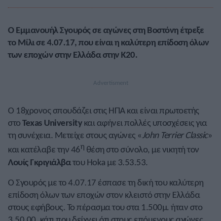
Ο Εμμανουήλ Σγουρός σε αγώνες στη Βοστόνη έτρεξε
το Μίλι σε 4.07.17, που είναι η καλύτερη επίδοση όλων
των εποχών στην Ελλάδα στην Κ20.
Ο 18χρονος σπουδάζει στις ΗΠΑ και είναι πρωτοετής
στο
Texas University
και αφήνει πολλές υποσχέσεις για
τη συνέχεια. Μετείχε στους αγώνες «
John Terrier Classic
»
η
και κατέλαβε την 46
θέση στο σύνολο, με νικητή τον
Λουίς Γκριγιάλβα
του Hoka με 3.53.53.
Ο Σγουρός με το 4.07.17 έσπασε τη δική του καλύτερη
επίδοση όλων των εποχών στον κλειστό στην Ελλάδα
στους εφήβους. Το πέρασμα του στα 1.500μ. ήταν στο
3.50.00, κάτι που δείχνει ότι στους επόμενους αγώνες