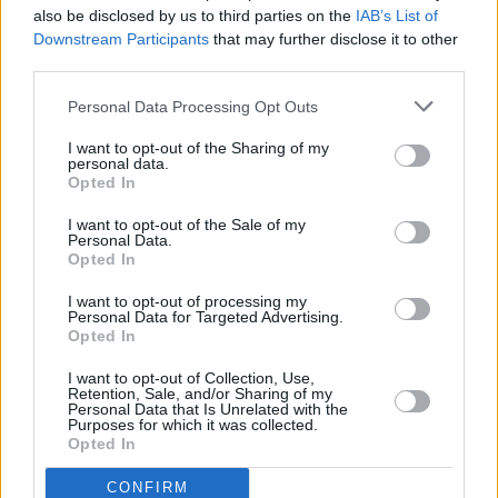
also be disclosed by us to third parties on the
IAB’s List of
Downstream Participants
that may further disclose it to other
third parties.
Personal Data Processing Opt Outs
Τόλης Λελεκίδης
I want to opt-out of the Sharing of my
personal data.
Opted In
I want to opt-out of the Sale of my
Personal Data.
Opted In
I want to opt-out of processing my
Personal Data for Targeted Advertising.
Opted In
I want to opt-out of Collection, Use,
Το άρθρο δεν έχει ακόμα βαθμολογηθεί.
Retention, Sale, and/or Sharing of my
Personal Data that Is Unrelated with the
Βαθμολογήστε αυτό το άρθρο:
Purposes for which it was collected.
★
★
★
★
★
Opted In
CONFIRM