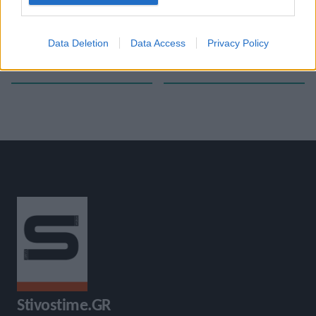
«
Μεγάλες επιδόσεις σε αγώνες
Η Κατερίνα Κουτλή τρέχει 800μ.
Data Deletion
Data Access
Privacy Policy
στον κλειστό στην Ευρώπη (30-
το Σάββατο στη Γάνδη
»
1-23)
Stivostime.GR