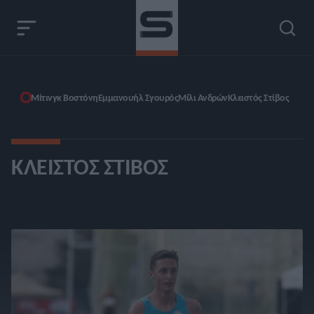
Μίτινγκ Βοστόνη
Εμμανουήλ Σγουρός
Μίλι Ανδρών
Κλειστός Στίβος
ΚΛΕΙΣΤΌΣ ΣΤΊΒΟΣ