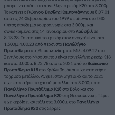
μπορεί να σπάσει το πανελλήνιο ρεκόρ Κ20 στα 3.000μ.
Το κατέχει ο
Γιώργος- Βασίλης Κομπογιάννης
με 8.07.01
από τις 24 Φεβρουαρίου του 1999 σε μίτινγκ στο ΣΕΦ.
Φέτος έτρεξε μία κούρσα νωρίς στα 3.000μ. και
συγκεκριμένα στις 14 Ιανουαρίου στο
Λούισβιλ
σε
8.18.38. Τα ατομικά του ρεκόρ στον ανοιχτό είναι στα
1.500μ. 4.00.23 από πέρσι στο
Πανελλήνιο
Πρωτάθλημα
στη Θεσσαλονίκη, στο Μίλι 4.09.27 στο
Σεντ Λούις στο Μισούρι που είναι πανελλήνιο ρεκόρ Κ18
και στα 3.000μ. 8.23.78 από το 2021 από το
Βαλκανικό
Πρωτάθλημα Κ18
στο Κράλιεβο, όπου είχε κατακτήσει
το χρυσό μετάλλιο. Ανήκει στον Σητειακό και το 2021
είχε κατακτήσει τα χρυσά μετάλλια στα 3.000μ. στο
Πανελλήνιο Πρωτάθλημα Κ18
στο Βόλο και στο
Πανελλήνιο Πρωτάθλημα Κ20
στη Θεσσαλονίκη. Πέρσι
είχε κερδίσει και πάλι στα 3.000μ. στο
Πανελλήνιο
Πρωτάθλημα Κ20
στις Σέρρες.