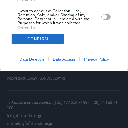
Opted In
I want to opt-out of Collection, Use,
Retention, Sale, and/or Sharing of my
Personal Data that Is Unrelated with the
Purposes for which it was collected.
Opted In
CONFIRM
Data Deletion
Data Access
Privacy Policy
Stivostime.GR
Καρνεάδου 25-29, 106 75, Αθήνα
Τηλέφωνο επικοινωνίας:
(+30) 697 203 3766 / (+30) 210 68 71
000
info[at]stivostime.gr
marketing[at]stivostime.gr