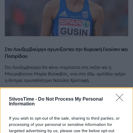
Στο Λουξεμβούργο αγωνίζονται την Κυριακή Γκούσιν και
Πεσιρίδου
Στο Λουξεμβούργο θα κάνει ντεμπούτο στη σεζόν και η
Μαυροβούνια Μαρία Βούκοβιτς, ενώ στα 60μ. εμπόδια τρέχει
η Κύπρια πρωταθλήτρια Ναταλία Χριστοφή.
20/01/2023 • 16:13
StivosTime -
Do Not Process My Personal
Information
If you wish to opt-out of the sale, sharing to third parties, or
processing of your personal or sensitive information for
targeted advertising by us, please use the below opt-out