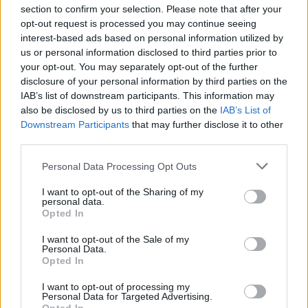
section to confirm your selection. Please note that after your
opt-out request is processed you may continue seeing
interest-based ads based on personal information utilized by
us or personal information disclosed to third parties prior to
your opt-out. You may separately opt-out of the further
disclosure of your personal information by third parties on the
IAB’s list of downstream participants. This information may
also be disclosed by us to third parties on the
IAB’s List of
Downstream Participants
that may further disclose it to other
Από το Λουξεμβούργο 22 Ιανουαρίου ξεκινάει η
third parties.
Ελισάβετ Πεσιρίδου
Personal Data Processing Opt Outs
Η Ελισάβετ Πεσιρίδου έχει στα αγωνιστικά της πλάνα στον
κλειστό το Βαλκανικό Πρωτάθλημα στην Κωνσταντινούπολη και
I want to opt-out of the Sharing of my
personal data.
το Πανελλήνιο Πρωτάθλημα στο ΣΕΦ.
Opted In
12/01/2023 • 12:28
I want to opt-out of the Sale of my
Personal Data.
Opted In
I want to opt-out of processing my
Personal Data for Targeted Advertising.