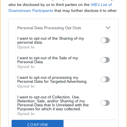
also be disclosed by us to third parties on the
IAB’s List of
Downstream Participants
that may further disclose it to other
third parties.
Personal Data Processing Opt Outs
I want to opt-out of the Sharing of my
personal data.
Opted In
I want to opt-out of the Sale of my
Personal Data.
Opted In
Γιάννης Ρίζος: Ξεπέρασε τα 5,50 μ. στο μίτινγκ επί κοντώ
I want to opt-out of processing my
Personal Data for Targeted Advertising.
της Καλαμάτας
Opted In
Πλήθος κόσμου παρακολούθησε τον αγώνα επί κοντώ που
I want to opt-out of Collection, Use,
Retention, Sale, and/or Sharing of my
έγινε σε κεντρική πλατεία της Καλαμάτας ενώ πολύ καλή
Personal Data that Is Unrelated with the
παρουσία πραγματοποίησε ο Γιάννης Ρίζος (ΑΣ Άρης) που
Purposes for which it was collected.
Opted In
ανέβηκε πάνω από τα 5,50 μ. και πέτυχε νέο ατομικό ρεκόρ. Ο
14/05/2022 • 09:49
22χρονος βελτίωσε το 5,35 μ., που είχε στον ανοιχτό από
CONFIRM
πέρυσι το καλοκαίρι, αλλά και το 5,45 μ. […]