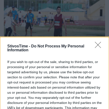
StivosTime -
Do Not Process My Personal
Information
If you wish to opt-out of the sale, sharing to third parties, or
Στην τελική ευθεία για τα «Παπαφλέσσεια 2022»
processing of your personal or sensitive information for
targeted advertising by us, please use the below opt-out
Στα Παπαφλέσσεια μετέχουν πολλοί πρωταθλητές, όπως ο
section to confirm your selection. Please note that after your
ολυμπιονίκης Μίλτος Τεντόγλου και οι Σπυριδούλα Καρύδη,
opt-out request is processed you may continue seeing
Ελίνα Τζένγκο, Παναγιώτης Τριβυζάς κ.α.
interest-based ads based on personal information utilized by
us or personal information disclosed to third parties prior to
17/05/2022 • 13:10
your opt-out. You may separately opt-out of the further
disclosure of your personal information by third parties on the
IAB’s list of downstream participants. This information may