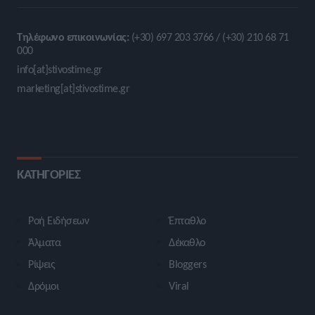
Τηλέφωνο επικοινωνίας:
(+30) 697 203 3766 / (+30) 210 68 71
000
info[at]stivostime.gr
marketing[at]stivostime.gr
ΚΑΤΗΓΟΡΙΕΣ
Ροή Ειδήσεων
Έπταθλο
Άλματα
Δέκαθλο
Ρίψεις
Bloggers
Δρόμοι
Viral