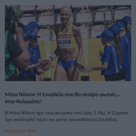
πόλης η οποία βρίσκεται σε πλήρη λειτουργία, ώστε να
επιτευχθεί η μεγαλύτερη δυνατή […]
Μάια Νίλσον: Η Σουηδέζα που θα ανάψει φωτιές…
στην Καλαμάτα!
Η Μάια Νίλσον έχει ατομικό ρεκόρ στο ύψος 1,96μ. Η 22χρονη
έχει αναδειχθεί πέρσι και φέτος πρωταθλήτρια Σουηδίας.
05/05/2022 • 18:26