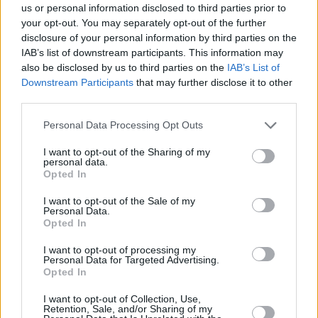
us or personal information disclosed to third parties prior to
your opt-out. You may separately opt-out of the further
Ο
Χαρίδημος Ξενιδάκης
ξεπέρασε τον σοβαρό
disclosure of your personal information by third parties on the
τραυματισμό του χειμώνα και φαίνεται έτοιμος να
IAB’s list of downstream participants. This information may
διεκδικήσει καλές επιδόσεις.
also be disclosed by us to third parties on the
IAB’s List of
Downstream Participants
that may further disclose it to other
Ο αθλητής τερμάτισε τα 800 μ. στην πέμπτη θέση με
third parties.
1.49.53, που είναι φετινό ρεκόρ και μια αρχή ενόψει της
Personal Data Processing Opt Outs
συνέχειας.
I want to opt-out of the Sharing of my
Ο
Πέτρος
Παπαϊωάννου
ακολούθησε στην έκτη θέση με
personal data.
149.86 και βελτίωσε το ατομικό του ρεκόρ. Νικητής στα
Opted In
800 μ. ήταν ο Νορβηγός Τζέικομπ Χεστελάντ Σόλμπου με
I want to opt-out of the Sale of my
1.48.25.
Personal Data.
Opted In
Υπόθεση του Κάρλος Παλάσιος ήταν οι δρόμοι
I want to opt-out of processing my
ταχύτητας.
Personal Data for Targeted Advertising.
Opted In
Ο Κολομβιανός ήταν αρχικά νικητής στα 100 μ. με 10.29
I want to opt-out of Collection, Use,
(0,6) κι έπειτα επικράτησε και στα 200 μ. με 21.13 (1,1)
Retention, Sale, and/or Sharing of my