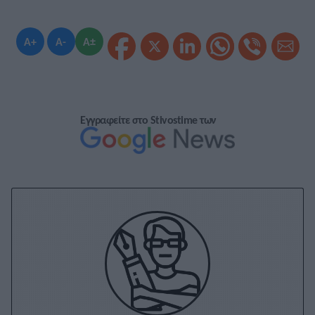
A+
A-
A±
Εγγραφείτε στο Stivostime των