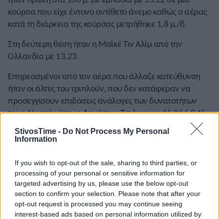
κούρσα που είχε έντονο αντίθετο άνεμο καθώς ο αέρας
κατά τη διάρκεια της κούρσας μετρήθηκε 1,8 μ./δ.
Στη δεύτερη θέση ήταν η Μαϊκέ Τιν Αλίμ από την
Ολλανδία με 13.23.
Επηρεασμένοι από τον αέρα που άλλαζε κατεύθυνση
ήταν οι άλτες του τριπλούν, που δεν κατάφεραν να
προσεγγίσουν επιδόσεις ανάλογες των δυνατοτήτων
τους. Νικητής ήταν ο
Δημήτρης Τσιάμης
με 16,06 (-2,1)
με δύο ακόμη έγκυρα άλματα στα 15,63 μ. (-0,8) και
StivosTime -
Do Not Process My Personal
16,00 μ. (-0,7).
Information
Δεύτερος με την ίδια επίδοση ήταν ο Αγκασιάν
If you wish to opt-out of the sale, sharing to third parties, or
(Αρμενία) και στην τρίτη ο Ουνικρισάν (Ινδία) με 16,05 μ.
processing of your personal or sensitive information for
(-2,5). Ο
Νίκος Ανδρικόπουλος
είχε καλύτερο άλμα στα
targeted advertising by us, please use the below opt-out
15,72 μ. (-1,5) στην έκτη του προσπάθεια και ο
Ανδρέας
section to confirm your selection. Please note that after your
opt-out request is processed you may continue seeing
Πανταζής
ακολούθησε στην πέμπτη θέση με 15,68 μ.
interest-based ads based on personal information utilized by
(-1,4).