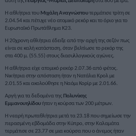
αυτή της
Γεωργίας
–
Μαρίας Δεσπολάρη
στα 800 μέτρα.
Η αθλήτρια του
Μιχάλη Αναγνώστου
τερμάτισε τρίτη σε
2.04.54 και πέτυχε νέο ατομικό ρεκόρ και το όριο για το
Ευρωπαϊκό Πρωτάθλημα Κ23.
Η 20χρονη αθλήτρια έδειξε από την αρχή της σεζόν πως
είναι σε καλή κατάσταση, όταν βελτίωσε το ρεκόρ της
στα 400 μ. (55.55) στους διασυλλογικούς αγώνες.
Η αθλήτρια είχε ατομικό ρεκόρ 2.07.36 από φέτος.
Νικήτρια στην απόσταση ήταν η Νατάλια Κρολ με
2.01.55 και ακολούθησε η Ναόμι Κορίρ με 2.01.66.
Αργή για τα δεδομένα της
Πολυνίκης
Εμμανουηλίδου
ήταν η κούρσα των 200 μέτρων.
Η νεαρή πρωταθλήτρια μετά τα 23.18 που σημείωσε την
περασμένη εβδομάδα στην Κύπρο, στην Καλαμάτα
τερμάτισε σε 23.77 σε μια κούρσα που ο άνεμος ήταν