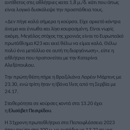
αντίθετος στις αθλήτριες κατα 1,8 μ./δ. κάτι που όπως
είναι λογικό δυσκόλεψε την προσπάθεια τους.
«Δεν πήγε καλά σήμερα η κούρσα. Είχε αρκετό κόντρα
άνεμο και ένιωθα και λίγο κουρασμένη. Είναι νωρίς
ακόμη. Μεγάλος στόχος της χρονιάς είναι το Ευρωπαϊκό
πρωτάθλημα Κ23 και εκεί θέλω να είμαι καλά. Θέλω
πολύ ένα μετάλλιο σε αυτή τη διοργάνωση», είπε η
αθλήτρια που προπονείται με την Κατερίνα
Αλεξόπουλου.
Την πρώτη θέση πήρε η Βραζιλιάνα Λορέιν Μάρτινς με
23.30, ενώ τρίτη ήταν η Ιβάνα Ίλιτς από τη Σερβία με
24.17.
Σταθερότητα σε κούρσες κοντά στα 13.20 έχει
η
Ελισάβετ
Πεσιρίδου
.
Η 31χρονη πρωταθλήτρια στα Παπαφλέσσεια 2023
ήταν πρώτη στα 100 μ. με εμπόδια με 13.22 σε μια