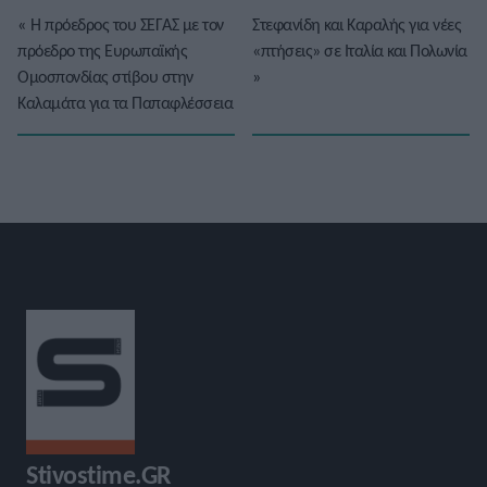
«
Η πρόεδρος του ΣΕΓΑΣ με τον
Στεφανίδη και Καραλής για νέες
πρόεδρο της Ευρωπαϊκής
«πτήσεις» σε Ιταλία και Πολωνία
Ομοσπονδίας στίβου στην
»
Καλαμάτα για τα Παπαφλέσσεια
Stivostime.GR