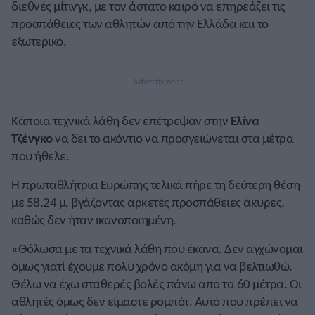
διεθνές μίτινγκ, με τον άστατο καιρό να επηρεάζει τις
προσπάθειες των αθλητών από την Ελλάδα και το
εξωτερικό.
Κάποια τεχνικά λάθη δεν επέτρεψαν στην
Ελίνα
Τζένγκο
να δει το ακόντιο να προσγειώνεται στα μέτρα
που ήθελε.
Η πρωταθλήτρια Ευρώπης τελικά πήρε τη δεύτερη θέση
με 58.24 μ. βγάζοντας αρκετές προσπάθειες άκυρες,
καθώς δεν ήταν ικανοποιημένη.
«Θόλωσα με τα τεχνικά λάθη που έκανα. Δεν αγχώνομαι
όμως γιατί έχουμε πολύ χρόνο ακόμη για να βελτιωθώ.
Θέλω να έχω σταθερές βολές πάνω από τα 60 μέτρα. Οι
αθλητές όμως δεν είμαστε ρομπότ. Αυτό που πρέπει να