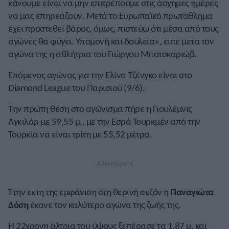
κάνουμε είναι να μην επιτρέπουμε στις άσχημες ημέρες
να μας επηρεάζουν. Μετά το Ευρωπαϊκό πρωτάθλημα
έχει προστεθεί βάρος, όμως, πιστεύω ότι μέσα από τους
αγώνες θα φύγει. Υπομονή και δουλειά», είπε μετά τον
αγώνα της η αθλήτρια του Γιώργου Μποτσκαριώβ.
Επόμενος αγώνας για την Ελίνα Τζένγκο είναι στο
Diamond League του Παρισιού (9/6).
Την πρώτη θέση στο αγώνισμα πήρε η Γιουλέμνις
Αγκιλάρ με 59,55 μ., με την Εσρά Τουρκμέν από την
Τουρκία να είναι τρίτη με 55,52 μέτρα.
Στην έκτη της εμφάνιση στη θερινή σεζόν η
Παναγιώτα
Δόση
έκανε τον καλύτερο αγώνα της ζωής της.
Η 22χρονη άλτρια του ύψους ξεπέρασε τα 1,87 μ. και