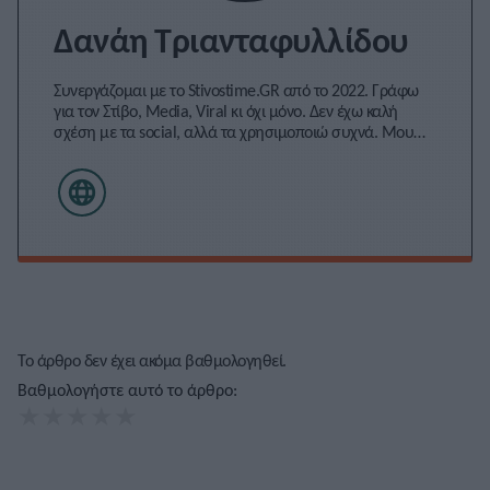
Δανάη Τριανταφυλλίδου
Συνεργάζομαι με το Stivostime.GR από το 2022. Γράφω
για τον Στίβο, Media, Viral κι όχι μόνο. Δεν έχω καλή
σχέση με τα social, αλλά τα χρησιμοποιώ συχνά. Μου
αρέσει να γράφω τα άρθρα μου σφαιρικά και να
αναδεικνύω όλες τις πτυχές της είδησης. Μου αρέσουν
τα reality games κι ο αθλητισμός.
Το άρθρο δεν έχει ακόμα βαθμολογηθεί.
Βαθμολογήστε αυτό το άρθρο:
★
★
★
★
★