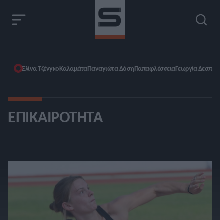
Ελίνα Τζένγκο
Καλαμάτα
Παναγιώτα Δόση
Παπαφλέσσεια
Γεωργία Δεσπολ
ΕΠΙΚΑΙΡΌΤΗΤΑ