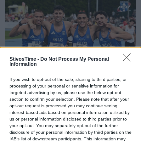
StivosTime -
Do Not Process My Personal
Information
If you wish to opt-out of the sale, sharing to third parties, or
processing of your personal or sensitive information for
Ευρωπαϊκό Πρωτάθλημα Κ23: Νέο πανελλήνιο ρεκόρ η
targeted advertising by us, please use the below opt-out
Εθνική Ανδρών στα 4×100 μ.
section to confirm your selection. Please note that after your
opt-out request is processed you may continue seeing
Άγγιξε το μετάλλιο η Εθνική Ανδρών 4x100 μ. στο Ευρωπαϊκό
interest-based ads based on personal information utilized by
Πρωτάθλημα Κ23
us or personal information disclosed to third parties prior to
your opt-out. You may separately opt-out of the further
15/07/2023 • 18:21
disclosure of your personal information by third parties on the
IAB’s list of downstream participants. This information may