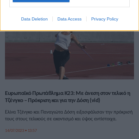
Data Deletion
Data Access
Privacy Policy
Ευρωπαϊκό Πρωτάθλημα Κ23: Με άνεση στον τελικό η
Τζένγκο – Πρόκριση και για την Δόση (vid)
Ελίνα Τζένγκο και Παναγιώτα Δόση ειξασφάλισαν την πρόκρισή
τους στους τελικούς σε ακοντισμό και ύψος αντίστοιχα.
14/07/2023 • 13:57