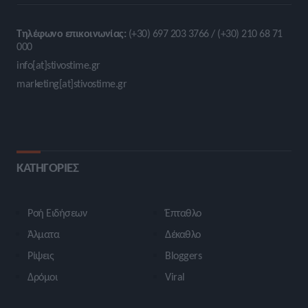
Τηλέφωνο επικοινωνίας:
(+30) 697 203 3766 / (+30) 210 68 71
000
info[at]stivostime.gr
marketing[at]stivostime.gr
ΚΑΤΗΓΟΡΙΕΣ
Ροή Ειδήσεων
Έπταθλο
Άλματα
Δέκαθλο
Ρίψεις
Bloggers
Δρόμοι
Viral