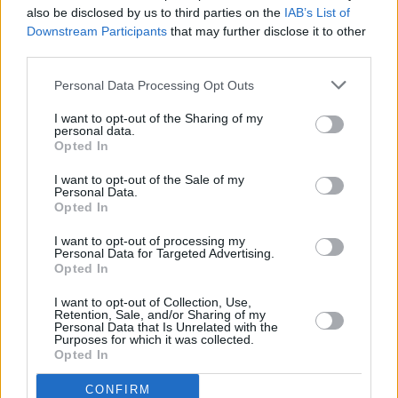
also be disclosed by us to third parties on the
IAB’s List of
Downstream Participants
that may further disclose it to other
third parties.
Personal Data Processing Opt Outs
I want to opt-out of the Sharing of my
personal data.
Opted In
I want to opt-out of the Sale of my
Personal Data.
Opted In
I want to opt-out of processing my
Personal Data for Targeted Advertising.
Ευρωπαϊκό Πρωτάθλημα Κ23: Στο βάθρο η Δεσπολλάρη
Opted In
– Τι έκαναν οι Έλληνες την τρίτη ημέρα
I want to opt-out of Collection, Use,
Όλα όσα θέλετε να μάθετε για τις ελληνικές παρουσίες στο
Retention, Sale, and/or Sharing of my
Personal Data that Is Unrelated with the
Ευρωπαϊκό Πρωτάθλημα Κ23
Purposes for which it was collected.
Opted In
14/07/2023 • 21:49
CONFIRM