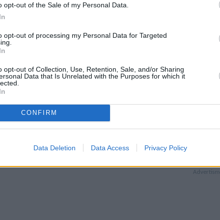
12
o opt-out of the Sale of my Personal Data.
In
to opt-out of processing my Personal Data for Targeted
ing.
Ε
In
Α
o opt-out of Collection, Use, Retention, Sale, and/or Sharing
ersonal Data that Is Unrelated with the Purposes for which it
μ
lected.
In
δ
Ο
χ
CONFIRM
20
Data Deletion
Data Access
Privacy Policy