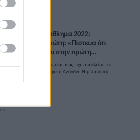
/02/2023 • 09:44
υρωπαϊκό Πρωτάθλημα 2022:
ντιγόνη Ντρισμπιώτη: «Πίστευα ότι
πορούσα να είμαι στην πρώτη
εκάδα στα 20χλμ. βάδην!»
 Ναπολέων Κεφαλόπουλος είπε πως είχε αποκλείσει το
ρυσό, αλλά όχι όπως φάνηκε η Αντιγόνη Ντρισμπιώτη.
/08/2022 • 13:46