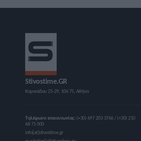
Stivostime.GR
Καρνεάδου 25-29, 106 75, Αθήνα
Τηλέφωνο επικοινωνίας:
(+30) 697 203 3766 / (+30) 210
68 71 000
info[at]stivostime.gr
marketing[at]stivostime.gr