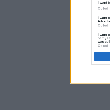
I want t
Opted 
I want 
Advertis
Opted 
I want t
of my P
was col
Opted 