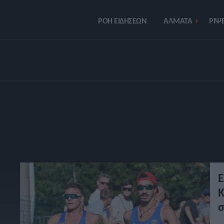
ΡΟΗ ΕΙΔΗΣΕΩΝ
ΑΛΜΑΤΑ
ΡIΨΕ
Ε
Κ
σ