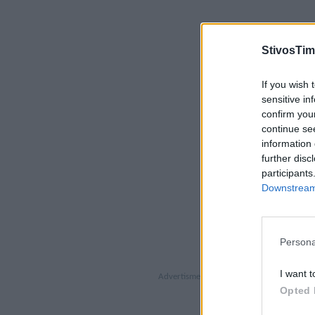
StivosTim
If you wish 
sensitive in
confirm you
continue se
information 
further disc
participants
Downstream 
Persona
I want t
Opted 