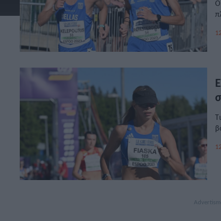
Ο
π
12
Ε
σ
Τ
β
12