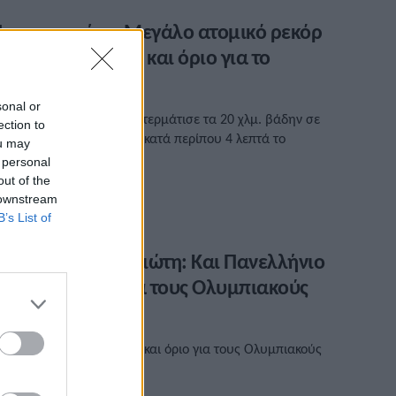
απαστεργίου: Μεγάλο ατομικό ρεκόρ
τα 20 χλμ. βάδην και όριο για το
Ευρωπαϊκό
sonal or
 Ανδρέας Παπαστεργίου τερμάτισε τα 20 χλμ. βάδην σε
ection to
 ώρα 31.03 βελτιώνοντας κατά περίπου 4 λεπτά το
ou may
τομικό του ρεκόρ
 personal
out of the
/06/2023 • 18:06
 downstream
B’s List of
ντιγόνη Ντρισμπιώτη: Και Πανελλήνιο
εκόρ και όριο για τους Ολυμπιακούς
γώνες!
εγάλο πανελλήνιο ρεκόρ και όριο για τους Ολυμπιακούς
πό την Ντρισμπιώτη.