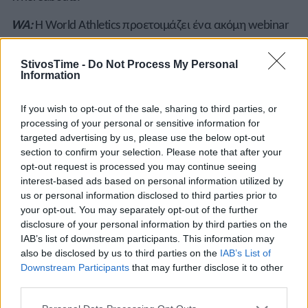
WA:
Η World Athletics προετοιμάζει ένα ακόμη webinar
μέσω zoom για την κοινότητα αγώνων δρόμου στις 7
Απριλίου.
StivosTime -
Do Not Process My Personal
Information
Ν. ΑΦΡΙΚΗ:
Στο πρωτάθλημα Ν. Αφρικής Κ20 στο
Πότσεφτρουμ ο
Έμελ Κάισερ
κέρδισε τα 110μ. εμπόδια
If you wish to opt-out of the sale, sharing to third parties, or
σε 13.58 (-1,6). Στον προκριματικό είχε τρέξει σε 13.49
processing of your personal or sensitive information for
(+0,6). Στο πρωτάθλημα Κ18 στο ίδιο αγώνισμα νικητής
targeted advertising by us, please use the below opt-out
section to confirm your selection. Please note that after your
ήταν ο
Βέρνερ Μπεζουϊντένχουντ
με 13.58 (-0,3). Στο
opt-out request is processed you may continue seeing
δίσκο Κ18 επικράτησε ο
Τίαν Στολτζ
με 61,47μ. και στα
interest-based ads based on personal information utilized by
κορίτσια στα 100μ. εμπόδια πρώτη ήταν η
Μακγκόν Ντε
us or personal information disclosed to third parties prior to
Μπερ
με 13.50 (-0,4).
your opt-out. You may separately opt-out of the further
disclosure of your personal information by third parties on the
ΡΩΣΙΑ:
Η ρωσική ομοσπονδία άλλαξε ημερομηνίες στο
IAB’s list of downstream participants. This information may
καλεντάρι της μετά και την διεθνή ποινή αποκλεισμού
also be disclosed by us to third parties on the
IAB’s List of
Downstream Participants
that may further disclose it to other
της. Το ρωσικό πρωτάθλημα από Ιούνιο, πάει 2-5
third parties.
Αυγούστου στο Τσεμποκσάρι. Το πρωτάθλημα Κ23 θα
γίνει στο Καζάν 12-14 Ιουλίου και το πρωτάθλημα Κ20