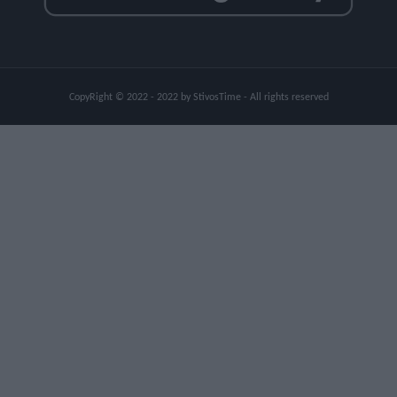
CopyRight © 2022 - 2022 by StivosTime - All rights reserved