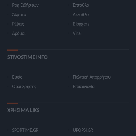
Ροή Ειδήσεων
Έπταθλο
Άλματα
Δέκαθλο
Ρίψεις
Bloggers
Δρόμοι
Viral
STIVOSTIME INFO
Εμείς
Πολιτική Απορρήτου
Όροι Χρήσης
Επικοινωνία
ΧΡΗΣΙΜΑ LIKS
SPORTIME.GR
UPOPSI.GR