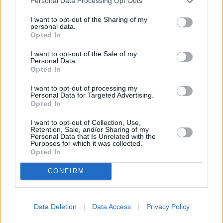
Personal Data Processing Opt Outs
θα διεξαχθεί στο Τσεμποκσάρι 5-7 Ιουλίου. Επίσης, στο
I want to opt-out of the Sharing of my
Ολυμπιακό κέντρο της Μόσχας θα πραγματοποιηθεί
personal data.
εβδομάδα στίβου (8-13 Ιουνίου). Αγώνες μήκους και
Opted In
τριπλούν θα γίνουν 8-9 Ιουνίου, φεστιβάλ σπριντ 10-11
I want to opt-out of the Sale of my
Ιουνίου και ύψος 12-13 Ιουνίου. Τέλος, στο Τσεμποκσάρι
Personal Data.
Opted In
θα διοργανωθεί η ρωσική πανεπιστημιάδα 19-21
Ιουλίου.
I want to opt-out of processing my
Personal Data for Targeted Advertising.
ΤΑΪΠΕΪ:
Στο πρωτάθλημα πανεπιστημίων της Κινεζικής
Opted In
Ταϊπέι που έγιναν στη Νέα Ταϊπέι ξεχώρισαν. Ο
Χσου
I want to opt-out of Collection, Use,
Τσία- Βέι
στα 10.000μ. βάδην με 42.50.23 που είναι
Retention, Sale, and/or Sharing of my
Personal Data that Is Unrelated with the
εθνικό ρεκόρ. Στο τριπλούν κέρδισε ο
Λι Γιούν- Τσεν
με
Purposes for which it was collected.
Opted In
16,35μ. (+0,7).
CONFIRM
ΤΖΑΜΑΪΚΑ:
Ο θρυλικός
Γιουσέιν Μπολτ
θα επενδύσει
στο eSports-Team στην Ιρλανδία. Η ομάδα έχει το όνομα
«WYLDE».
Data Deletion
Data Access
Privacy Policy