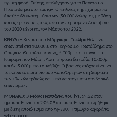
πρώτη φορά. Επίσης, επελέγησαν για το Παγκόσμιο
Πρωτάθλημα στο Γιουτζίν. Ο καθένας πήρε χρηματικό
έπαθλο έξι εκατομμύρια γεν (50.000 δολάρια), με βάση
και τις εμφανίσεις τους από τον περασμένο Δεκέμβριο
του 2020 μέχρι και τον Μάρτιο του 2022.
ΚΕΝΥΑ:
Η Κενυάτισσα
Μάργκαρετ Τσελίμο
θέλει να
αγωνιστεί στα 10.000μ. στο Παγκόσμιο Πρωτάθλημα στο
Όρεγκον. Θα τρέξει πάντως, 5.000μ. στο μίτινγκ του
Ναϊρόμπι τον Μάιο. «Αυτή τη φορά θα τρέξω 10.000μ.
και όχι 5.000μ. που συνήθιζα. Ο βασικός στόχος είναι να
τσεκάρω το εισιτήριό μου για το Όρεγκον στη διάρκεια
των εθνικών τράιαλς και μετά να στοχεύσω στο βασικό
αγώνισμα».
ΜΟΝΑΚΟ:
Ο
Μόρις Γκατσάγκα
που έχει 59.22 στον
ημιμαραθώνιο και 2:05.09 στο μαραθώνιο τιμωρήθηκε
με διετή αποκλεισμό από την AIU. Η τιμωρία αφορά τα
whereabouts.