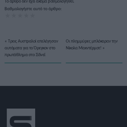
Το άρθρο δεν έχει ακόμα βαθμολογηθεί.
Βαθμολογήστε αυτό το άρθρο:
★
★
★
★
★
«
Τρεις Αυστραλοί επελέγησαν
Οι πλημμύρες μπλόκαραν την
αυτόματα για το Όρεγκον στο
Νίκολα Μακντέρμοτ!
»
πρωτάθλημα στο Σίδνεϊ