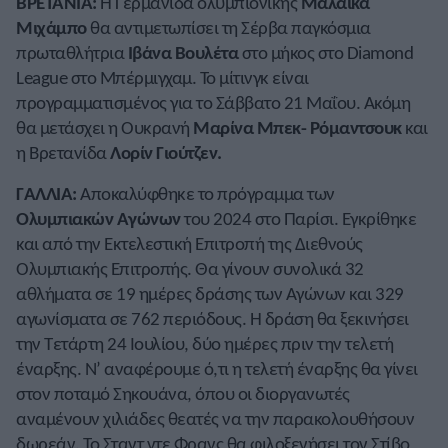
ΒΡΕΤΑΝΙΑ:
Η Γερμανίδα ολυμπιονίκης
Μαλάικα
Μιχάμπο
θα αντιμετωπίσει τη Σέρβα παγκόσμια
πρωταθλήτρια
Ιβάνα Βουλέτα
στο μήκος στο Diamond
League στο Μπέρμιγχαμ. Το μίτινγκ είναι
προγραμματισμένος για το Σάββατο 21 Μαΐου. Ακόμη
θα μετάσχει η Ουκρανή
Μαρίνα Μπεκ- Ρόμαντσουκ
και
η Βρετανίδα
Λορίν Γιούτζεν.
ΓΑΛΛΙΑ:
Αποκαλύφθηκε το πρόγραμμα των
Ολυμπιακών Αγώνων
του 2024 στο Παρίσι. Εγκρίθηκε
και από την Εκτελεστική Επιτροπή της Διεθνούς
Ολυμπιακής Επιτροπής. Θα γίνουν συνολικά 32
αθλήματα σε 19 ημέρες δράσης των Αγώνων και 329
αγωνίσματα σε 762 περιόδους. Η δράση θα ξεκινήσει
την Τετάρτη 24 Ιουλίου, δύο ημέρες πριν την τελετή
έναρξης. Ν’ αναφέρουμε ό,τι η τελετή έναρξης θα γίνει
στον ποταμό Σηκουάνα, όπου οι διοργανωτές
αναμένουν χιλιάδες θεατές να την παρακολουθήσουν
δωρεάν. Το Σταντ ντε Φρανς θα φιλοξενήσει τον Στίβο