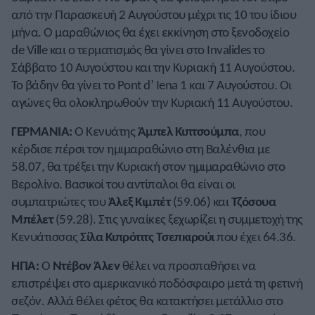
από την Παρασκευή 2 Αυγούστου μέχρι τις 10 του ίδιου
μήνα. Ο μαραθώνιος θα έχει εκκίνηση στο ξενοδοχείο
de Ville και ο τερματισμός θα γίνει στο Invalides το
Σάββατο 10 Αυγούστου και την Κυριακή 11 Αυγούστου.
Το βάδην θα γίνει το Pont d’ Iena 1 και 7 Αυγούστου. Οι
αγώνες θα ολοκληρωθούν την Κυριακή 11 Αυγούστου.
ΓΕΡΜΑΝΙΑ:
Ο Κενυάτης
Άμπελ Κιπτσούμπα
, που
κέρδισε πέρσι τον ημιμαραθώνιο στη Βαλένθια με
58.07, θα τρέξει την Κυριακή στον ημιμαραθώνιο στο
Βερολίνο. Βασικοί του αντίπαλοι θα είναι οι
συμπατριώτες του
Άλεξ Κιμπέτ
(59.06) και
Τζόσουα
Μπέλετ
(59.28). Στις γυναίκες ξεχωρίζει η συμμετοχή της
Κενυάτισσας
Σίλα Κιπρότιτς Τσεπκιρούι
που έχει 64.36.
ΗΠΑ:
Ο
Ντέβον Άλεν
θέλει να προσπαθήσει να
επιστρέψει στο αμερικανικό ποδόσφαιρο μετά τη φετινή
σεζόν. Αλλά θέλει φέτος θα κατακτήσει μετάλλιο στο