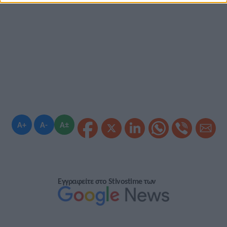
A+
A-
A±
Εγγραφείτε στο Stivostime των