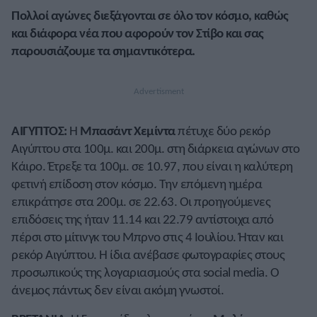
Πολλοί αγώνες διεξάγονται σε όλο τον κόσμο, καθώς
και διάφορα νέα που αφορούν τον Στίβο και σας
παρουσιάζουμε τα σημαντικότερα.
ΑΙΓΥΠΤΟΣ:
Η
Μπασάντ Χεμίντα
πέτυχε δύο ρεκόρ
Αιγύπτου στα 100μ. και 200μ. στη διάρκεια αγώνων στο
Κάιρο. Έτρεξε τα 100μ. σε 10.97, που είναι η καλύτερη
φετινή επίδοση στον κόσμο. Την επόμενη ημέρα
επικράτησε στα 200μ. σε 22.63. Οι προηγούμενες
επιδόσεις της ήταν 11.14 και 22.79 αντίστοιχα από
πέρσι στο μίτινγκ του Μπρνο στις 4 Ιουλίου. Ήταν και
ρεκόρ Αιγύπτου. Η ίδια ανέβασε φωτογραφίες στους
προσωπικούς της λογαριασμούς στα social media. Ο
άνεμος πάντως δεν είναι ακόμη γνωστοί.