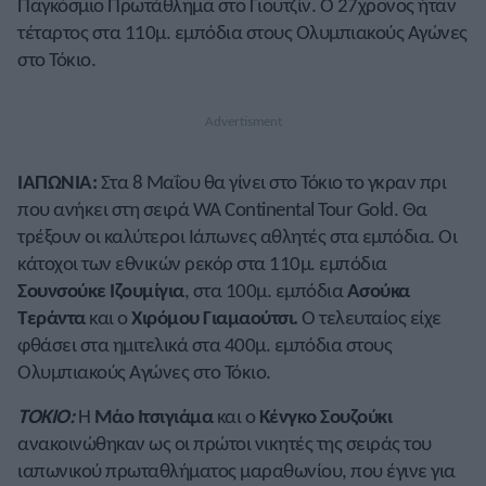
Παγκόσμιο Πρωτάθλημα στο Γιουτζίν. Ο 27χρονος ήταν
τέταρτος στα 110μ. εμπόδια στους Ολυμπιακούς Αγώνες
στο Τόκιο.
ΙΑΠΩΝΙΑ:
Στα 8 Μαΐου θα γίνει στο Τόκιο το γκραν πρι
που ανήκει στη σειρά WA Continental Tour Gold. Θα
τρέξουν οι καλύτεροι Ιάπωνες αθλητές στα εμπόδια. Οι
κάτοχοι των εθνικών ρεκόρ στα 110μ. εμπόδια
Σουνσούκε Ιζουμίγια
, στα 100μ. εμπόδια
Ασούκα
Τεράντα
και ο
Χιρόμου Γιαμαούτσι.
Ο τελευταίος είχε
φθάσει στα ημιτελικά στα 400μ. εμπόδια στους
Ολυμπιακούς Αγώνες στο Τόκιο.
ΤΟΚΙΟ:
Η
Μάο Ιτσιγιάμα
και ο
Κένγκο Σουζούκι
ανακοινώθηκαν ως οι πρώτοι νικητές της σειράς του
ιαπωνικού πρωταθλήματος μαραθωνίου, που έγινε για