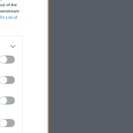
out of the
 downstream
B’s List of