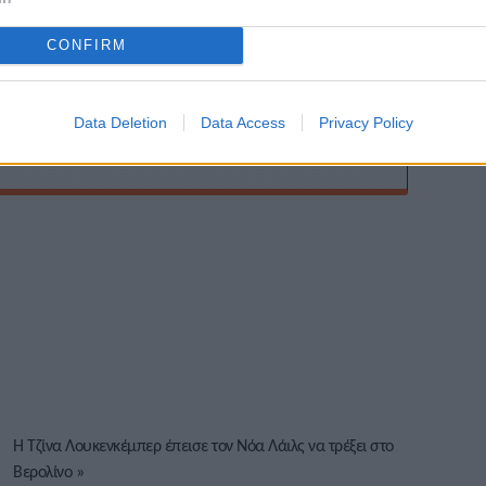
ης
CONFIRM
Data Deletion
Data Access
Privacy Policy
Η Τζίνα Λουκενκέμπερ έπεισε τον Νόα Λάιλς να τρέξει στο
Βερολίνο
»