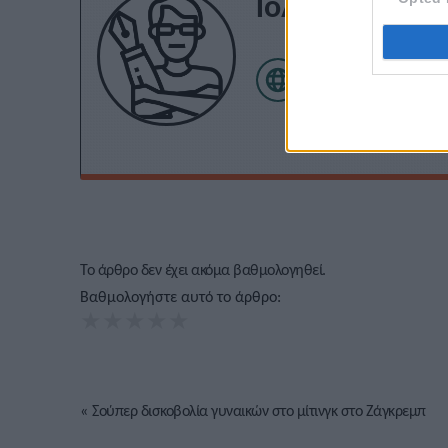
Τόλης Λελεκίδ
Το άρθρο δεν έχει ακόμα βαθμολογηθεί.
Βαθμολογήστε αυτό το άρθρο:
★
★
★
★
★
«
Σούπερ δισκοβολία γυναικών στο μίτινγκ στο Ζάγκρεμπ