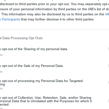
disclosed to third parties prior to your opt-out. You may separately opt-
losure of your personal information by third parties on the IAB’s list of
. This information may also be disclosed by us to third parties on the
IA
Participants
that may further disclose it to other third parties.
l Data Processing Opt Outs
osef Hildenbrand
o opt-out of the Sharing of my personal data.
In
o opt-out of the Sale of my Personal Data.
Stivostime των
In
to opt-out of processing my Personal Data for Targeted
ing.
In
o opt-out of Collection, Use, Retention, Sale, and/or Sharing
ersonal Data that Is Unrelated with the Purposes for which it
lected.
In