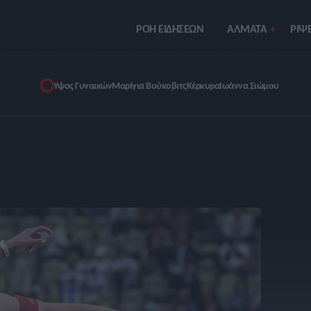
ΡΟΗ ΕΙΔΗΣΕΩΝ
ΑΛΜΑΤΑ
ΡIΨΕ
Ύψος Γυναικών
Μαρίγια Βούκοβιτς
Κέρκυρα
Ιωάννα Σιώμου