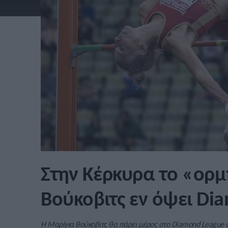
Στην Κέρκυρα το «ορμ
Βούκοβιτς εν όψει Di
Η Μαρίγια Βούκοβιτς θα πάρει μέρος στο Diamond League στ