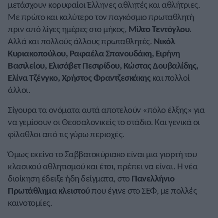
μετάσχουν κορυφαίοι Έλληνες αθλητές και αθλήτριες.
Με πρώτο και καλύτερο τον παγκόσμιο πρωταθλητή
πριν από λίγες ημέρες στο μήκος,
Μίλτο Τεντόγλου.
Αλλά και πολλούς άλλους πρωταθλητές.
Νικόλ
Κυριακοπούλου, Ραφαέλα Σπανουδάκη, Ειρήνη
Βασιλείου, Ελισάβετ Πεσιρίδου, Κώστας Δουβαλίδης,
Ελίνα Τζένγκο, Χρήστος Φραντζεσκάκης
και πολλοί
άλλοι.
Σίγουρα τα ονόματα αυτά αποτελούν «πόλο έλξης» για
να γεμίσουν οι Θεσσαλονικείς το στάδιο. Και γενικά οι
φίλαθλοι από τις γύρω περιοχές.
Όμως εκείνο το Σαββατοκύριακο είναι μια γιορτή του
κλασικού αθλητισμού και έτσι, πρέπει να είναι. Η νέα
διοίκηση έδειξε ήδη δείγματα, στο
Πανελλήνιο
Πρωτάθλημα κλειστού
που έγινε στο ΣΕΦ, με πολλές
καινοτομίες.