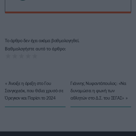
Το άρθρο δεν έχει ακόμα βαθμολογηθεί.
Βαθμολογήστε αυτό το άρθρο:
★
★
★
★
★
«
Άνοιξε η όρεξη στο Γου
Γιάννης Νυφαντόπουλος: «Να
Σανγκχιεόκ, που θέλει χρυσό σε
δυναμώσει η φωνή των
Όρεγκον και Παρίσι το 2024
αθλητών στο Δ.Σ. του ΣΕΓΑΣ»
»