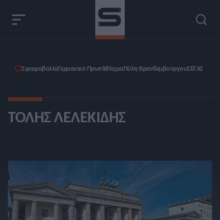
Σφαιροβολία
Γερμανικό Πρωτάθλημα
Πύλη Βρανδεμβούργου
ΣΕΓΑΣ
ΤΌΛΗΣ ΛΕΛΕΚΊΔΗΣ