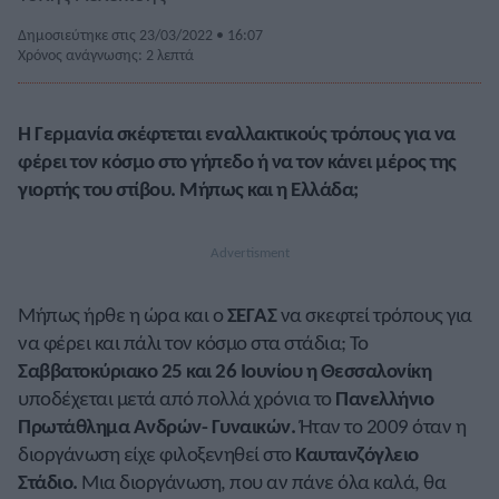
Δημοσιεύτηκε στις 23/03/2022 • 16:07
Χρόνος ανάγνωσης: 2 λεπτά
Η Γερμανία σκέφτεται εναλλακτικούς τρόπους για να
φέρει τον κόσμο στο γήπεδο ή να τον κάνει μέρος της
γιορτής του στίβου. Μήπως και η Ελλάδα;
Μήπως ήρθε η ώρα και ο
ΣΕΓΑΣ
να σκεφτεί τρόπους για
να φέρει και πάλι τον κόσμο στα στάδια; Το
Σαββατοκύριακο 25 και 26 Ιουνίου η Θεσσαλονίκη
υποδέχεται μετά από πολλά χρόνια το
Πανελλήνιο
Πρωτάθλημα Ανδρών- Γυναικών.
Ήταν το 2009 όταν η
διοργάνωση είχε φιλοξενηθεί στο
Καυτανζόγλειο
Στάδιο.
Μια διοργάνωση, που αν πάνε όλα καλά, θα