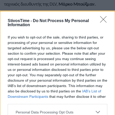
τεχνικός διευθυντής της DLV,
Μάρκο Μπούξμαν.
Δεν είναι μόνο οι Γερμανοί, πολλές χώρες και οι
ομοσπονδίες στίβου ψάχνουν τρόπους για να
StivosTime -
Do Not Process My Personal
Information
προσελκύσουν τον κόσμο. Γίνονται αγωνίσματα σε
διάφορες περιοχές.
If you wish to opt-out of the sale, sharing to third parties, or
processing of your personal or sensitive information for
Μήπως για παράδειγμα, θα μπορούσαν οι τελικοί
targeted advertising by us, please use the below opt-out
σφαιροβολίας Ανδρών- Γυναικών να διεξαχθούν σε
section to confirm your selection. Please note that after your
διαμορφωμένο χώρο στο Λευκό Πύργο; Ή σε κάποιο
opt-out request is processed you may continue seeing
άλλο αξιοθέατο της πόλης.
interest-based ads based on personal information utilized by
us or personal information disclosed to third parties prior to
your opt-out. You may separately opt-out of the further
disclosure of your personal information by third parties on the
IAB’s list of downstream participants. This information may
also be disclosed by us to third parties on the
IAB’s List of
A+
A-
A±
Downstream Participants
that may further disclose it to other
third parties.
Personal Data Processing Opt Outs