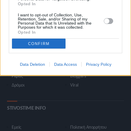
marketing[at]stivostime.gr
Opted In
I want to opt-out of Collection, Use,
Retention, Sale, and/or Sharing of my
Personal Data that Is Unrelated with the
Purposes for which it was collected.
Opted In
ΚΑΤΗΓΟΡΙΕΣ
CONFIRM
Ροή Ειδήσεων
Έπταθλο
Data Deletion
Data Access
Privacy Policy
Άλματα
Δέκαθλο
Ρίψεις
Bloggers
Δρόμοι
Viral
STIVOSTIME INFO
Εμείς
Πολιτική Απορρήτου