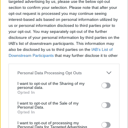
targeted advertising by us, please use the below opt-out
section to confirm your selection. Please note that after your
opt-out request is processed you may continue seeing
interest-based ads based on personal information utilized by
us or personal information disclosed to third parties prior to
your opt-out. You may separately opt-out of the further
disclosure of your personal information by third parties on the
IAB’s list of downstream participants. This information may
also be disclosed by us to third parties on the
IAB’s List of
Downstream Participants
that may further disclose it to other
third parties.
Personal Data Processing Opt Outs
Stivostime.GR
I want to opt-out of the Sharing of my
Καρνεάδου 25-29, 106 75, Αθήνα
personal data.
Opted In
I want to opt-out of the Sale of my
Personal Data.
Τηλέφωνο επικοινωνίας:
(+30) 697 203 3766 / (+30) 210 68 71
Opted In
000
info[at]stivostime.gr
I want to opt-out of processing my
Personal Data for Targeted Advertising.