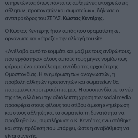
υπηρετώντας όπως πάντα τις αυξημένες υποχρεώσεις
αθλητών, προπονητών και σωματείων», δήλωσε ο
αντιπρόεδρος του ΣΕΓΑΣ,
Κώστας Κεντέρης
.
Ο Κώστας Κεντέρης ήταν αυτός που οραματίστηκε,
οργάνωσε και «έτρεξε» την αλλαγή του site.
«Ανέλαβα αυτό το κομμάτι και μαζί με τους ανθρώπους,
που εργάστηκαν όλους αυτούς τους μήνες νομίζω πως
φέραμε ένα αποτέλεσμα αντάξιο της αρχαιότερης
Ομοσπονδίας. Η ενημέρωση των αναγνωστών, η
προβολή αθλητών προπονητών και σωματείων θα
παραμείνει προτεραιότητα μας. Η ομοσπονδία με το νέο
της site, αλλά και την αδιάλειπτη χρήση των social media
προσφέρει στους φίλους του στίβου άμεση ενημέρωση
και στους αθλητές και τα σωματεία τη δυνατότητα να
προβληθούν», συμπλήρωσε ο Κ. Κεντέρης ενώ στάθηκε
και στην πρόθεση που υπάρχει, ώστε η αναβάθμιση να
είναι συνεχής.