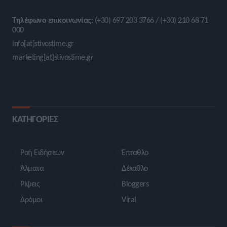
Τηλέφωνο επικοινωνίας:
(+30) 697 203 3766 / (+30) 210 68 71
000
info[at]stivostime.gr
marketing[at]stivostime.gr
ΚΑΤΗΓΟΡΙΕΣ
Ροή Ειδήσεων
Έπταθλο
Άλματα
Δέκαθλο
Ρίψεις
Bloggers
Δρόμοι
Viral