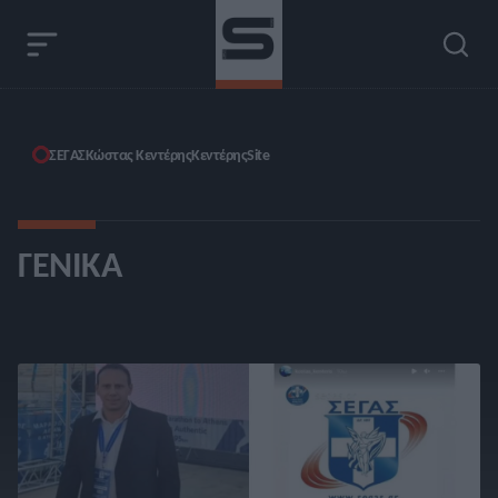
ΣΕΓΑΣ
Κώστας Κεντέρης
Kεντέρης
Site
ΓΕΝΙΚΆ