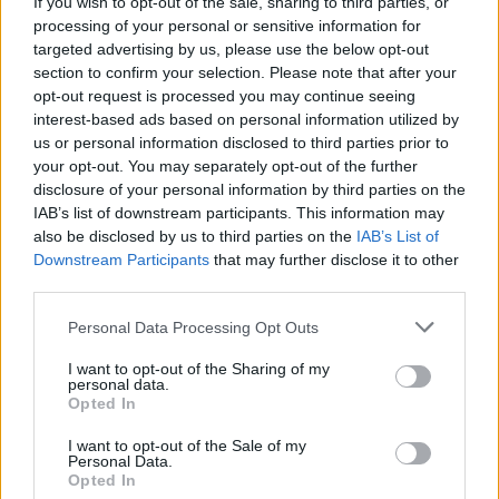
If you wish to opt-out of the sale, sharing to third parties, or
Δημοσιογράφος με εμπειρία σε blogging, ραδιόφωνο και
processing of your personal or sensitive information for
τηλεόραση. Εξειδίκευση στα ελληνοτουρκικά, τον
targeted advertising by us, please use the below opt-out
Ολυμπιακό και τον στίβο, με ρεπορτάζ και αναλύσεις από
section to confirm your selection. Please note that after your
πρώτο χέρι που προσφέρουν γνώση και έμπνευση.
opt-out request is processed you may continue seeing
interest-based ads based on personal information utilized by
us or personal information disclosed to third parties prior to
your opt-out. You may separately opt-out of the further
disclosure of your personal information by third parties on the
IAB’s list of downstream participants. This information may
also be disclosed by us to third parties on the
IAB’s List of
Downstream Participants
that may further disclose it to other
third parties.
Το άρθρο δεν έχει ακόμα βαθμολογηθεί.
Personal Data Processing Opt Outs
Βαθμολογήστε αυτό το άρθρο:
★
★
★
★
★
I want to opt-out of the Sharing of my
personal data.
Opted In
I want to opt-out of the Sale of my
«
ΣΕΓΑΣ: Αλλάζει εικόνα στο
Άννα Βερούλη: Γειά σου
Personal Data.
Opted In
διαδίκτυο – Κεντέρης:
Αννούλα του Βορρά…
»