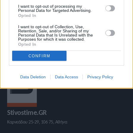
Αποτέλεσμα αντάξιο της
I want to opt-out of processing my
αρχαιότερης Ομοσπονδίας
Personal Data for Targeted Advertising.
Opted In
I want to opt-out of Collection, Use,
Retention, Sale, and/or Sharing of my
Personal Data that Is Unrelated with the
Purposes for which it was collected.
Opted In
CONFIRM
Data Deletion
Data Access
Privacy Policy
Stivostime.GR
Καρνεάδου 25-29, 106 75, Αθήνα