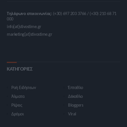
Τηλέφωνο επικοινωνίας:
(+30) 697 203 3766 / (+30) 210 68 71
000
info[at]stivostime.gr
marketing[at]stivostime.gr
ΚΑΤΗΓΟΡΙΕΣ
Ροή Ειδήσεων
Έπταθλο
Άλματα
Δέκαθλο
Ρίψεις
Bloggers
Δρόμοι
Viral