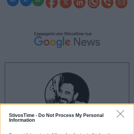
A+
A-
A±
Εγγραφείτε στο Stivostime των
StivosTime -
Do Not Process My Personal
Information
Διονύσης Αντωνέλλος