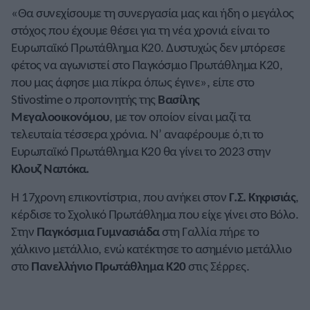
«Θα συνεχίσουμε τη συνεργασία μας και ήδη ο μεγάλος
στόχος που έχουμε θέσει για τη νέα χρονιά είναι το
Ευρωπαϊκό Πρωτάθλημα Κ20. Δυστυχώς δεν μπόρεσε
φέτος να αγωνιστεί στο Παγκόσμιο Πρωτάθλημα Κ20,
που μας άφησε μια πίκρα όπως έγινε», είπε στο
Stivostime ο προπονητής της
Βασίλης
Μεγαλοοικονόμου
, με τον οποίον είναι μαζί τα
τελευταία τέσσερα χρόνια. Ν’ αναφέρουμε ό,τι το
Ευρωπαϊκό Πρωτάθλημα Κ20 θα γίνει το 2023 στην
Κλουζ Ναπόκα.
Η 17χρονη επικοντίστρια, που ανήκει στον
Γ.Σ. Κηφισιάς
,
κέρδισε το Σχολικό Πρωτάθλημα που είχε γίνει στο Βόλο.
Στην
Παγκόσμια Γυμνασιάδα
στη Γαλλία πήρε το
χάλκινο μετάλλιο, ενώ κατέκτησε το ασημένιο μετάλλιο
στο
Πανελλήνιο Πρωτάθλημα Κ20
στις Σέρρες.