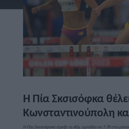
Η Πία Σκσισόφκα θέλε
Κωνσταντινούπολη και
Η Πία Σκσισόφσκα έτρεξε τα 60μ. εμπόδια σε 7.78 στο μίτινγ