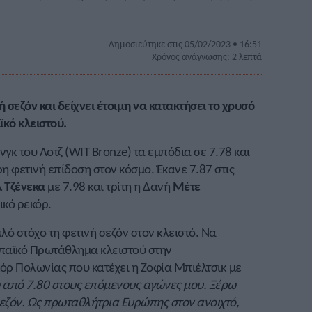
Δημοσιεύτηκε στις 05/02/2023 • 16:51
Χρόνος ανάγνωσης: 2 λεπτά
 σεζόν και δείχνει έτοιμη να κατακτήσει το χρυσό
κό κλειστού.
γκ του Λοτζ (WIT Bronze) τα εμπόδια σε 7.78 και
η φετινή επίδοση στον κόσμο. Έκανε 7.87 στις
 Τζένεκα
με 7.98 και τρίτη η Δανή
Μέτε
ικό ρεκόρ.
λό στόχο τη φετινή σεζόν στον κλειστό. Να
ωπαϊκό Πρωτάθλημα κλειστού στην
όρ Πολωνίας που κατέχει η Ζοφία Μπιέλτσικ με
 από 7.80 στους επόμενους αγώνες μου. Ξέρω
εζόν. Ως πρωταθλήτρια Ευρώπης στον ανοιχτό,