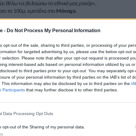
Και θέλω να βελτιώσω το εθνικό μας ρεκόρ
»,
ρσι τα 100μ. εμπόδια στο
Μόναχο.
ταλός ολυμπιονίκης
Μαρσέλ Τζέικομπς
στα 60μ.
ε τρέξει σε 6.61. Στο ίδιο αγώνισμα στις γυναίκες
e -
Do Not Process My Personal Information
με 7.14, όσο και η Ιταλίδα
Ζαϊνάμπ Ντόσο
(7.133
 εθνικό ρεκόρ. Τρίτη ήταν η
Τριστάν Έβελιν
από το
to opt-out of the sale, sharing to third parties, or processing of your per
formation for targeted advertising by us, please use the below opt-out s
ς έτρεξε σε 7.19 και πέτυχε εθνικό και ατομικό
r selection. Please note that after your opt-out request is processed y
ς ήταν ο Κουβανός
Ρότζερ Ιριμπάρνε
με 7.55, με
eing interest-based ads based on personal information utilized by us or
με 7.59 και τρίτος ήταν ο Κύπριος πρωταθλητής
disclosed to third parties prior to your opt-out. You may separately opt-
μιέρα στη σεζόν. Στο επί κοντώ νικητής ήταν ο
losure of your personal information by third parties on the IAB’s list of
, με δεύτερο τον Αμερικανό
Σαμ Κέντρικς,
τον
. This information may also be disclosed by us to third parties on the
IA
Participants
that may further disclose it to other third parties.
ντιο Στέκι
με 5,70μ. Στο αγώνισμα μετείχε και ο
 5,51μ. Στη σφαιροβολία επικράτησε ο Τσέχος
ο Πολωνός
Νόρμπερτ Κομπιέλσκι
με 2,23μ.
l Data Processing Opt Outs
o opt-out of the Sharing of my personal data.
In