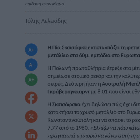
επίδοση στον κόσμο.
Τόλης Λελεκίδης
Η Πία Σκσισόφκα εντυπωσιάζει τη φετινή
A+
μετάλλιο στα 60μ. εμπόδια στο Ευρωπαϊ
A-
Η Πολωνή πρωταθλήτρια έτρεξε στο μίτιν
σημείωσε ατομικό ρεκόρ και την καλύτερ
A±
σειρές. Δεύτερη ήταν η Αυστραλή
Μισέλ
Γκράβερσγκααρντ
με 8.01 που είναι εθν
Η
Σκσισόφσκα
έχει δηλώσει πώς έχει διπ
κατακτήσει το χρυσό μετάλλιο στο Ευρ
Κωνσταντινούπολη και να σπάσει το ρεκ
7.77 από το 1980. «
Ελπίζω να πάω κάτω
πραγματικά τι μπορώ να κάνω αυτή τη σ