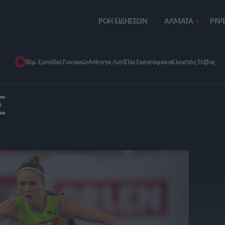
ΡΟΗ ΕΙΔΗΣΕΩΝ
ΑΛΜΑΤΑ
ΡIΨΕ
60μ. Εμπόδια Γυναικών
Μίτινγκ Λοτζ
Πία Σκσισόφσκα
Κλειστός Στίβος
Σ