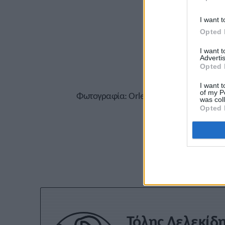
I want t
Opted 
I want 
Advertis
Opted 
I want t
of my P
Φωτογραφία: Orlen Cup/ Marek Biczyk
was col
Opted 
Εγγραφείτε στο 
Τόλης Λελεκίδ