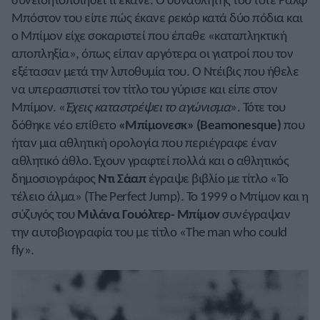
Μπόστον του είπε πώς έκανε ρεκόρ κατά δύο πόδια και
ο Μπίμον είχε σοκαριστεί που έπαθε «καταπληκτική
αποπληξία», όπως είπαν αργότερα οι γιατροί που τον
εξέτασαν μετά την λιποθυμία του. Ο Ντέιβις που ήθελε
να υπερασπιστεί τον τίτλο του γύρισε και είπε στον
Μπίμον. «
Έχεις καταστρέψει το αγώνισμα
». Τότε του
δόθηκε νέο επίθετο
«Μπίμονεσκ» (Beamonesque)
που
ήταν μια αθλητική ορολογία που περιέγραφε έναν
αθλητικό άθλο. Έχουν γραφτεί πολλά και ο αθλητικός
δημοσιογράφος
Ντι Σάαπ
έγραψε βιβλίο με τίτλο «Το
τέλειο άλμα» (The Perfect Jump). Το 1999 ο Μπίμον και η
σύζυγός του
Μιλάνα Γουόλτερ- Μπίμον
συνέγραψαν
την αυτοβιογραφία του με τίτλο «The man who could
fly».