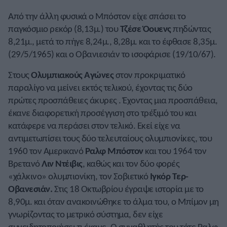
Από την άλλη φυσικά ο Μπόστον είχε σπάσει το
παγκόσμιο ρεκόρ (8,13μ.) του
Τζέσε Όουενς
πηδώντας
8,21μ., μετά το πήγε 8,24μ., 8,28μ. και το έφθασε 8,35μ.
(29/5/1965) και ο Οβανιεσιάν το ισοφάρισε (19/10/67).
Στους
Ολυμπιακούς Αγώνες
στον προκριματικό
παραλίγο να μείνει εκτός τελικού, έχοντας τις δύο
πρώτες προσπάθειες άκυρες . Έχοντας μια προσπάθεια,
έκανε διαφορετική προσέγγιση στο τρέξιμό του και
κατάφερε να περάσει στον τελικό. Εκεί είχε να
αντιμετωπίσει τους δύο τελευταίους ολυμπιονίκες, του
1960 τον Αμερικανό
Ραλφ Μπόστον
και του 1964 τον
Βρετανό
Λιν Ντέιβις
, καθώς και τον δύο φορές
«χάλκινο» ολυμπιονίκη, τον Σοβιετικό
Ιγκόρ Τερ-
Οβανεσιάν.
Στις 18 Οκτωβρίου έγραψε ιστορία με το
8,90μ. και όταν ανακοινώθηκε το άλμα του, ο Μπίμον μη
γνωρίζοντας το μετρικό σύστημα, δεν είχε
συνειδητοποιήσει τι έκανε. Ο συναθλητής του τότε Ραλφ