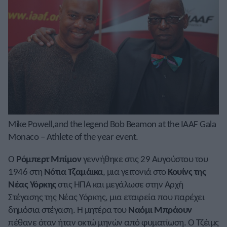
Mike Powell,and the legend Bob Beamon at the IAAF Gala
Monaco – Athlete of the year event.
Ο
Ρόμπερτ Μπίμον
γεννήθηκε στις 29 Αυγούστου του
1946 στη
Νότια Τζαμάικα
, μια γειτονιά στο
Κουίνς της
Νέας Υόρκης
στις ΗΠΑ και μεγάλωσε στην Αρχή
Στέγασης της Νέας Υόρκης, μια εταιρεία που παρέχει
δημόσια στέγαση. Η μητέρα του
Ναόμι Μπράουν
πέθανε όταν ήταν οκτώ μηνών από φυματίωση. Ο Τζέιμς