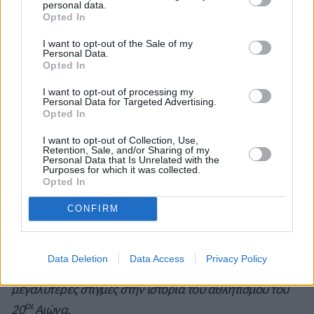
personal data.
Μπορεί να αμφισβητήθηκε το παγκόσμιο ρεκόρ, επειδή
Opted In
είχε γίνει σε υψόμετρο 2.248μ., όμως και οι άλλοι άλτες
I want to opt-out of the Sale of my
είχαν το πλεονέκτημα και ο δεύτερος τότε, που ήταν ο
Personal Data.
Opted In
Ανατολικογερμανός
Κλάους Μπέερ
είχε πήδηξε 8,19μ.
και ο τρίτος ο Αμερικανός
Ραλφ Μπόστον
, που είχε το
I want to opt-out of processing my
παγκόσμιο ρεκόρ με 8,35μ. (μαζί με τον Οβανεσιάν) με
Personal Data for Targeted Advertising.
Opted In
8,16μ. Πάντως, το απίστευτο άλμα ήταν δύσκολο να
μετρηθεί! Ο Μπίμον έφθασε στην άκρη του σκάμματος
I want to opt-out of Collection, Use,
Retention, Sale, and/or Sharing of my
και δεν υπήρχε μέτρηση για τέτοια επίδοση και οι κριτές
Personal Data that Is Unrelated with the
Purposes for which it was collected.
το μέτρησαν χειροκίνητα. Χρησιμοποιήθηκε χαλύβδινη
Opted In
κορδέλα, ενώ οι μετρήσει κράτησαν πολύ ώρα. Ο
αγώνας συνεχίστηκε υπό καταρρακτώδη βροχή, ο
CONFIRM
Μπίμον έκανε ένα άλμα ακόμη στα 8,04μ. και τέσσερις
άκυρες προσπάθειες.
Data Deletion
Data Access
Privacy Policy
Το «Sports Illustrated» το είχε θεωρήσει ως μία από τις 5
μεγαλύτερες στιγμές στην ιστορία του αθλητισμού του
οι
20
Αιώνα.