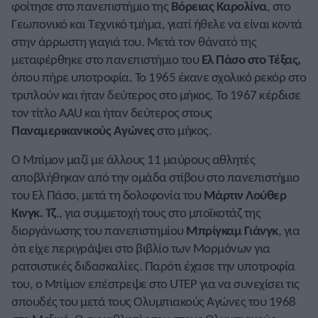
φοίτησε στο πανεπιστήμιο της
Βόρειας Καρολίνα
, στο
Γεωπονικό και Τεχνικό τμήμα, γιατί ήθελε να είναι κοντά
στην άρρωστη γιαγιά του. Μετά τον θάνατό της
μεταφέρθηκε στο πανεπιστήμιο του
Ελ Πάσο στο Τέξας,
όπου πήρε υποτροφία. Το 1965 έκανε σχολικό ρεκόρ στο
τριπλούν και ήταν δεύτερος στο μήκος. Το 1967 κέρδισε
τον τίτλο AAU και ήταν δεύτερος στους
Παναμερικανικούς Αγώνες
στο μήκος.
Ο Μπίμον μαζί με άλλους 11 μαύρους αθλητές
αποβλήθηκαν από την ομάδα στίβου στο πανεπιστήμιο
του Ελ Πάσο, μετά τη δολοφονία του
Μάρτιν Λούθερ
Κινγκ. Τζ
., για συμμετοχή τους στο μποϊκοτάζ της
διοργάνωσης του πανεπιστημίου
Μπρίγκαμ Γιάνγκ
, για
ότι είχε περιγράψει στο βιβλίο των Μορμόνων για
ρατσιστικές διδασκαλίες. Παρότι έχασε την υποτροφία
του, ο Μπίμον επέστρεψε στο UTEP για να συνεχίσει τις
σπουδές του μετά τους Ολυμπιακούς Αγώνες του 1968