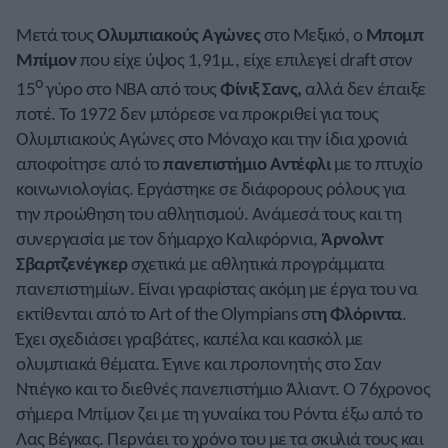
Μετά τους
Ολυμπιακούς Αγώνες
στο Μεξικό, ο
Μπομπ
Μπίμον
που είχε ύψος 1,91μ., είχε επιλεγεί draft στον
ο
15
γύρο στο ΝΒΑ από τους
Φίνιξ Σανς,
αλλά δεν έπαιξε
ποτέ. Το 1972 δεν μπόρεσε να προκριθεί για τους
Ολυμπιακούς Αγώνες στο Μόναχο και την ίδια χρονιά
αποφοίτησε από το
πανεπιστήμιο Αντέφλι
με το πτυχίο
κοινωνιολογίας. Εργάστηκε σε διάφορους ρόλους για
την προώθηση του αθλητισμού. Ανάμεσά τους και τη
συνεργασία με τον δήμαρχο Καλιφόρνια,
Άρνολντ
Σβαρτζενέγκερ
σχετικά με αθλητικά προγράμματα
πανεπιστημίων. Είναι γραφίστας ακόμη με έργα του να
εκτίθενται από το Art of the Olympians στ
η Φλόριντα
.
Έχει σχεδιάσει γραβάτες, καπέλα και κασκόλ με
ολυμπιακά θέματα. Έγινε και προπονητής στο Σαν
Ντιέγκο και το διεθνές πανεπιστήμιο Άλιαντ. Ο 76χρονος
σήμερα Μπίμον ζει με τη γυναίκα του Ρόντα έξω από το
Λας Βέγκας. Περνάει το χρόνο του με τα σκυλιά τους και