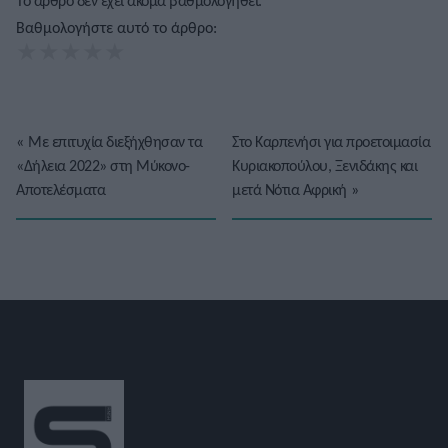
Το άρθρο δεν έχει ακόμα βαθμολογηθεί.
Βαθμολογήστε αυτό το άρθρο:
★
★
★
★
★
«
Με επιτυχία διεξήχθησαν τα
Στο Καρπενήσι για προετοιμασία
«Δήλεια 2022» στη Μύκονο-
Κυριακοπούλου, Ξενιδάκης και
Αποτελέσματα
μετά Νότια Αφρική
»