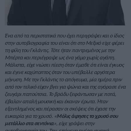
Ένα από τα περιστατικά που έχει περιγράψει και ο ίδιος
στην αυτοβιογραφία του είναι ότι στο Μεξικό είχε φέρει
τη φίλη του Γκλάντις. Τότε ήταν παντρεμένος με την
Μπέρτα και περιέγραψε ως ένα γάμο χωρίς αγάπη.
Μάλιστα, είχε νιώσει πίεση όταν έμαθε ότι είναι έγκυος
και έγινε καχύποπτος όταν του υπέβαλλε αργότερα
μήνυση. Με την Γκλάντις το απόγευμα, μία ημέρα πριν
από τον τελικό είχαν βγει για ψώνια και της αγόρασε ένα
ζευγάρι παπούτσια. Το βράδυ ξεφάντωσαν με ποτά,
έβαλαν απαλή μουσική και έκαναν έρωτα. Ήταν
εξαντλημένος και πέρασαν οι σκέψεις ότι έχασε την
ευκαιρία για το χρυσό. «
Μόλις άφησες το χρυσό σου
μετάλλιο στα σεντόνια
», είχε γράψει στην
αυτοβιογραφία του. Την επόμενη ημέρα φυσικά,