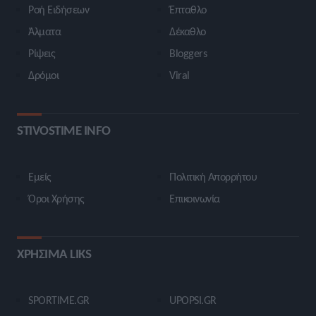
Ροή Ειδήσεων
Έπταθλο
Άλματα
Δέκαθλο
Ρίψεις
Bloggers
Δρόμοι
Viral
STIVOSTIME INFO
Εμείς
Πολιτική Απορρήτου
Όροι Χρήσης
Επικοινωνία
ΧΡΗΣΙΜΑ LIKS
SPORTIME.GR
UPOPSI.GR