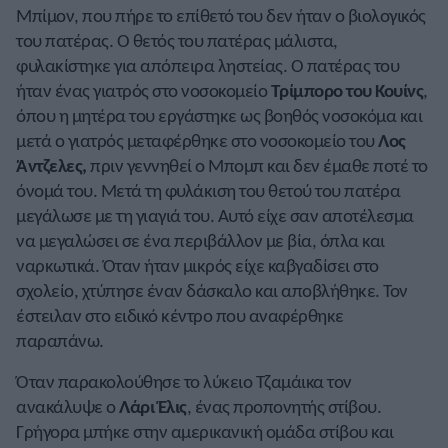
Μπίμον, που πήρε το επίθετό του δεν ήταν ο βιολογικός
του πατέρας. Ο θετός του πατέρας μάλιστα,
φυλακίστηκε για απόπειρα ληστείας. Ο πατέρας του
ήταν ένας γιατρός στο νοσοκομείο
Τρίμπορο του Κουίνς
,
όπου η μητέρα του εργάστηκε ως βοηθός νοσοκόμα και
μετά ο γιατρός μεταφέρθηκε στο νοσοκομείο του
Λος
Άντζελες,
πριν γεννηθεί ο Μπομπ και δεν έμαθε ποτέ το
όνομά του. Μετά τη φυλάκιση του θετού του πατέρα
μεγάλωσε με τη γιαγιά του. Αυτό είχε σαν αποτέλεσμα
να μεγαλώσει σε ένα περιβάλλον με βία, όπλα και
ναρκωτικά. Όταν ήταν μικρός είχε καβγαδίσει στο
σχολείο, χτύπησε έναν δάσκαλο και αποβλήθηκε. Τον
έστειλαν στο ειδικό κέντρο που αναφέρθηκε
παραπάνω.
Όταν παρακολούθησε το λύκειο Τζαμάικα τον
ανακάλυψε ο
Λάρι Έλις
, ένας προπονητής στίβου.
Γρήγορα μπήκε στην αμερικανική ομάδα στίβου και