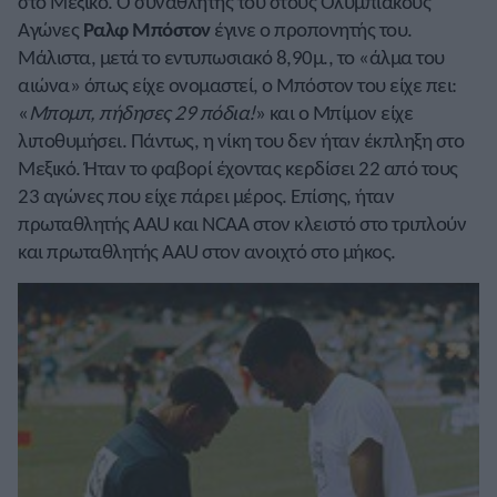
στο Μεξικό. Ο συναθλητής του στους Ολυμπιακούς
Αγώνες
Ραλφ Μπόστον
έγινε ο προπονητής του.
Μάλιστα, μετά το εντυπωσιακό 8,90μ., το «άλμα του
αιώνα» όπως είχε ονομαστεί, ο Μπόστον του είχε πει:
«
Μπομπ, πήδησες 29 πόδια!
» και ο Μπίμον είχε
λιποθυμήσει. Πάντως, η νίκη του δεν ήταν έκπληξη στο
Μεξικό. Ήταν το φαβορί έχοντας κερδίσει 22 από τους
23 αγώνες που είχε πάρει μέρος. Επίσης, ήταν
πρωταθλητής AAU και NCAA στον κλειστό στο τριπλούν
και πρωταθλητής AAU στον ανοιχτό στο μήκος.