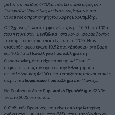
μέλος της ομάδας 4×100μ. που θα πάρει μέρος στο
Ευρωπαϊκό Πρωτάθλημα Ομάδων
», δηλώνει στο
Stivostime ο προπονητής του
Χάρης Βαρυτιμίδης.
Ο 22χρονος έκλεισε τη φετινή σεζόν με 10.51 στα 100μ.
που πέτυχε στα «
Βενιζέλεια
» στα Χανιά, ισοφαρίζοντας
το ατομικό του ρεκόρ που είχε από το 2020. Ήταν
σταθερός, αφού έκανε 10.52 στα «
Δρόμεια
» στη Βάρη
και 10.52 στο
Πανελλήνιο Πρωτάθλημα
στη
η
Θεσσαλονίκη, όπου είχε πάρει την 4
θέση. Οι
εμφανίσεις τους τον έφεραν στην Εθνική ομάδα
σκυταλοδρομίας 4×100μ. που έτρεξε στις προκριματικές
σειρές στο
Ευρωπαϊκό Πρωτάθλημα
στο Μόναχο.
Να θυμίσουμε ότι το
Ευρωπαϊκό Πρωτάθλημα Κ23
θα
γίνει το 2023 στο Εσπού.
Ο Θοδωρής Βροντινός, που είναι από την Κατερίνη,
ανήκει στον
ΠΑΟΚ
και σπουδάζει στη Θεσσαλονίκη και