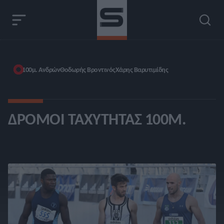
100μ. Ανδρών
Θοδωρής Βροντινός
Χάρης Βαρυτιμίδης
ΔΡΌΜΟΙ ΤΑΧΎΤΗΤΑΣ 100Μ.