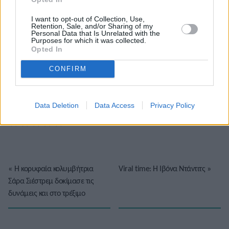
I want to opt-out of Collection, Use,
Retention, Sale, and/or Sharing of my
Personal Data that Is Unrelated with the
Purposes for which it was collected.
Opted In
CONFIRM
Το άρθρο δεν έχει ακόμα βαθμολογηθεί.
Data Deletion
Data Access
Privacy Policy
Βαθμολογήστε αυτό το άρθρο:
★
★
★
★
★
«
Η κορυφαία κολυμβήτρια
Viral time: Η Ιβόνα Ντάντιτς
»
Σάρα Σιέστρεμ δοκίμασε τις
δυνάμεις και στο τρέξιμο