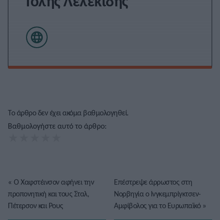
Τόλης Λελεκίδης
Το άρθρο δεν έχει ακόμα βαθμολογηθεί.
Βαθμολογήστε αυτό το άρθρο:
★
★
★
★
★
«
Ο Χαφστέινσον αφήνει την
Επέστρεψε άρρωστος στη
προπονητική και τους Σταλ,
Νορβηγία ο Ινγκεμπρίγκτσεν-
Πέτερσον και Ρους
Αμφίβολος για το Ευρωπαϊκό
»