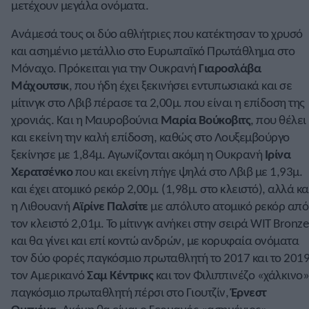
μετέχουν μεγάλα ονόματα.
Ανάμεσά τους οι δύο αθλήτριες που κατέκτησαν το χρυσό
και ασημένιο μετάλλιο στο Ευρωπαϊκό Πρωτάθλημα στο
Μόναχο. Πρόκειται για την Ουκρανή
Γιαροσλάβα
Μάχουτσικ
, που ήδη έχει ξεκινήσει εντυπωσιακά και σε
μίτινγκ στο Λβιβ πέρασε τα 2,00μ. που είναι η επίδοση της
χρονιάς. Και η Μαυροβούνια
Μαρία Βούκοβιτς
, που θέλει
και εκείνη την καλή επίδοση, καθώς στο Λουξεμβούργο
ξεκίνησε με 1,84μ. Αγωνίζονται ακόμη η Ουκρανή
Ιρίνα
Χερατσένκο
που και εκείνη πήγε ψηλά στο Λβιβ με 1,93μ.
και έχει ατομικό ρεκόρ 2,00μ. (1,98μ. στο κλειστό), αλλά κα
η Λιθουανή
Αϊρίνε Παλσίτε
με απόλυτο ατομικό ρεκόρ από
τον κλειστό 2,01μ. Το μίτινγκ ανήκει στην σειρά WIT Bronze
και θα γίνει και επί κοντώ ανδρών, με κορυφαία ονόματα
τον δύο φορές παγκόσμιο πρωταθλητή το 2017 και το 2019
τον Αμερικανό
Σαμ Κέντρικς
και τον Φιλιππινέζο «χάλκινο»
παγκόσμιο πρωταθλητή πέρσι στο Γιουτζίν,
Έρνεστ