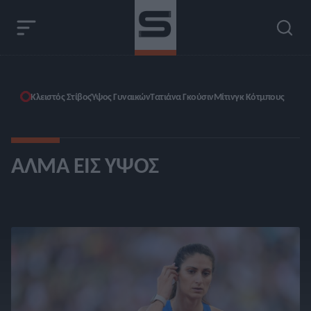
Κλειστός Στίβος
Ύψος Γυναικών
Τατιάνα Γκούσιν
Μίτινγκ Κότμπους
ΆΛΜΑ ΕΙΣ ΎΨΟΣ