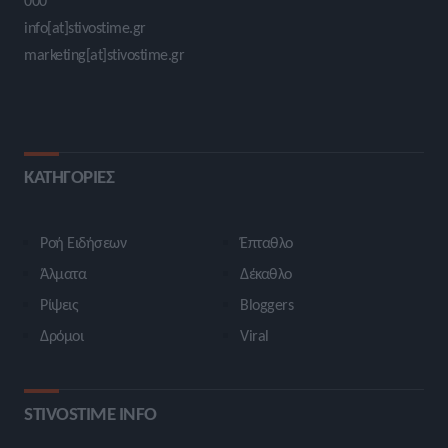
000
info[at]stivostime.gr
marketing[at]stivostime.gr
ΚΑΤΗΓΟΡΙΕΣ
Ροή Ειδήσεων
Έπταθλο
Άλματα
Δέκαθλο
Ρίψεις
Bloggers
Δρόμοι
Viral
STIVOSTIME INFO