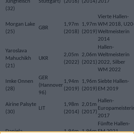
Jungfleisch
Stuttgart)
(2016)
(2014)
2017
(32)
Vierte Hallen-
Morgan Lake
1,97m
1,97m
WM 2018, U20
GBR
(25)
(2018)
(2019)
Weltmeisterin
2014
Hallen-
Yaroslava
2,05m
2,06m
Weltmeisterin
Mahuchikh
UKR
(2022)
(2021)
2022, Silber
(21)
WM 2022
GER
Imke Onnen
1,94m
1,96m
Siebte Hallen-
(Hannover
(28)
(2019)
(2019)
EM 2019
96)
Hallen-
Airine Palsyte
1,98m
2,01m
LIT
Europameisteri
(30)
(2014)
(2017)
2017
Fünfte Hallen-
Daniela
1,94m
1,96m
EM 2021,