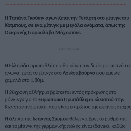
Η Τατιάνα Γκούσιν αγωνίζεται την Τετάρτη στο μίτινγκ του
Κότμπους, σε ένα μίτινγκ με μεγάλα ονόματα, όπως της
Ουκρανής Γιαροσλάβα Μάχουτσικ.
Η Ελληνίδα πρωταθλήτρια θα κάνει τον δεύτερο φετινό τη
αγώνα, μετά το μίτινγκ στο
Λουξεμβούργο
που έμεινε
χαμηλά στο 1,80μ.
Η 28χρονη αθλήτρια βρίσκεται εντός πρόκρισης στο
ράνκινγκ για το
Ευρωπαϊκό Πρωτάθλημα κλειστού
στην
Κωνσταντινούπολη, που είναι ο πρώτος της φετινός στόχος
Η άλτρια της
Ιωάννας Σιώμου
θέλει να βρει το ρυθμό της
και το μίτινγκ της γερμανικής πόλης είναι ιδανικό, καθώς