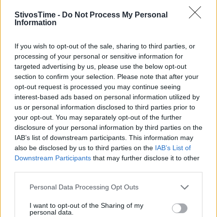
ROM
Stanciu (35)
(2015)
(2019)
Balkan-
StivosTime -
Do Not Process My Personal
Meisterin 2022
Information
Finnische
Heta Tuuri
1,90m
1,88m
FIN
Meisterin 2020
If you wish to opt-out of the sale, sharing to third parties, or
(28)
(2022)
(2022)
und 2021
processing of your personal or sensitive information for
targeted advertising by us, please use the below opt-out
Silber EM 2022,
Marija
1,97m
1,96m
section to confirm your selection. Please note that after your
MON
Vierte Hallen-
Vukovic (31)
(2021)
(2022)
opt-out request is processed you may continue seeing
WM 2022
interest-based ads based on personal information utilized by
us or personal information disclosed to third parties prior to
your opt-out. You may separately opt-out of the further
disclosure of your personal information by third parties on the
IAB’s list of downstream participants. This information may
also be disclosed by us to third parties on the
IAB’s List of
Downstream Participants
that may further disclose it to other
third parties.
Personal Data Processing Opt Outs
I want to opt-out of the Sharing of my
personal data.