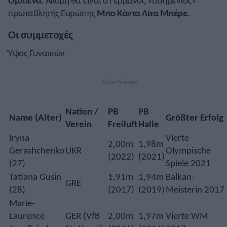
Ομπιένα
. Ακόμη θα είναι ο Γερμανός «ασημένιος»
πρωταθλητής Ευρώπης
Μπο Κάντα Λίτα Μπέρε.
Οι συμμετοχές
Ύψος Γυναικών
Nation /
PB
PB
Name (Alter)
Größter Erfolg
Verein
Freiluft
Halle
Iryna
Vierte
2,00m
1,98m
Gerashchenko
UKR
Olympische
(2022)
(2021)
(27)
Spiele 2021
Tatiana Gusin
1,91m
1,94m
Balkan-
GRE
(28)
(2017)
(2019)
Meisterin 2017
Marie-
Laurence
GER (VfB
2,00m
1,97m
Vierte WM