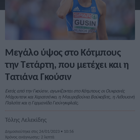
Μεγάλο ύψος στο Κότμπους
την Τετάρτη, που μετέχει και η
Τατιάνα Γκούσιν
Εκτός από την Γκούσιν, αγωνίζονται στο Κότμπους οι Ουκρανές
Μάχουτσικ και Χερατσένκο, η Μαυροβούνια Βούκοβιτς, η Λιθουανή
Παλσίτε και η Γερμανίδα Γιούνγκφλαϊς.
Τόλης Λελεκίδης
Δημοσιεύτηκε στις 24/01/2023 • 10:56
Χρόνος ανάγνωσης: 2 λεπτά