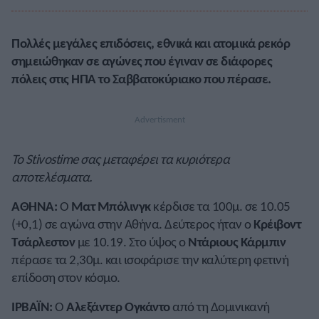
Πολλές μεγάλες επιδόσεις, εθνικά και ατομικά ρεκόρ
σημειώθηκαν σε αγώνες που έγιναν σε διάφορες
πόλεις στις ΗΠΑ το Σαββατοκύριακο που πέρασε.
Το Stivostime σας μεταφέρει τα κυριότερα
αποτελέσματα.
ΑΘΗΝΑ:
Ο
Ματ Μπόλινγκ
κέρδισε τα 100μ. σε 10.05
(+0,1) σε αγώνα στην Αθήνα. Δεύτερος ήταν ο
Κρέιβοντ
Τσάρλεστον
με 10.19. Στο ύψος ο
Ντάριους Κάρμπιν
πέρασε τα 2,30μ. και ισοφάρισε την καλύτερη φετινή
επίδοση στον κόσμο.
ΙΡΒΑΪΝ:
Ο
Αλεξάντερ Ογκάντο
από τη Δομινικανή