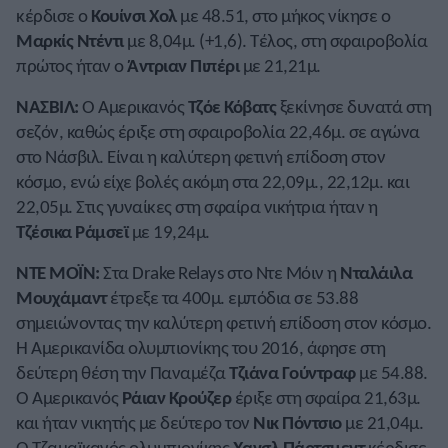
κέρδισε ο
Κουίνσι Χολ
με 48.51, στο μήκος νίκησε ο
Μαρκίς Ντέντι
με 8,04μ. (+1,6). Τέλος, στη σφαιροβολία
πρώτος ήταν ο
Άντριαν Πιπέρι
με 21,21μ.
ΝΑΣΒΙΛ:
Ο Αμερικανός
Τζόε Κόβατς
ξεκίνησε δυνατά στη
σεζόν, καθώς έριξε στη σφαιροβολία 22,46μ. σε αγώνα
στο Νάσβιλ. Είναι η καλύτερη φετινή επίδοση στον
κόσμο, ενώ είχε βολές ακόμη στα 22,09μ., 22,12μ. και
22,05μ. Στις γυναίκες στη σφαίρα νικήτρια ήταν η
Τζέσικα Ράμσεϊ
με 19,24μ.
ΝΤΕ ΜΟΪΝ:
Στα Drake Relays στο Ντε Μόιν η
Νταλάιλα
Μουχάμαντ
έτρεξε τα 400μ. εμπόδια σε 53.88
σημειώνοντας την καλύτερη φετινή επίδοση στον κόσμο.
Η Αμερικανίδα ολυμπιονίκης του 2016, άφησε στη
δεύτερη θέση την Παναμέζα
Τζιάνα Γούντραφ
με 54.88.
Ο Αμερικανός
Ράιαν Κρούζερ
έριξε στη σφαίρα 21,63μ.
και ήταν νικητής με δεύτερο τον
Νικ Πόντσιο
με 21,04μ.
Ο Τζαμαϊκανός ολυμπιονίκης
Χανσλ Πάρτσμεντ
κέρδισε