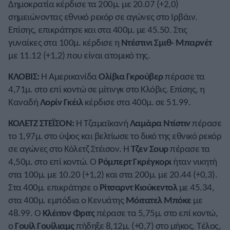
Δημοκρατία κέρδισε τα 200μ. με 20.07 (+2,0)
σημειώνοντας εθνικό ρεκόρ σε αγώνες στο Ιρβάιν.
Επίσης, επικράτησε και στα 400μ. με 45.50. Στις
γυναίκες στα 100μ. κέρδισε η
Ντέστινι Σμιθ- Μπαρνέτ
με 11.12 (+1,2) που είναι ατομικό της.
ΚΛΟΒΙΣ:
Η Αμερικανίδα
Ολίβια Γκρούβερ
πέρασε τα
4,71μ. στο επί κοντώ σε μίτινγκ στο Κλόβις. Επίσης, η
Καναδή
Λορίν Γκέιλ
κέρδισε στα 400μ. σε 51.99.
ΚΟΛΕΤΖ ΣΤΕΪΣΟΝ:
Η Τζαμαϊκανή
Λαμάρα Ντίστιν
πέρασε
το 1,97μ. στο ύψος και βελτίωσε το δικό της εθνικό ρεκόρ
σε αγώνες στο Κόλετζ Στέισον. Η
Τζεν Σουρ
πέρασε τα
4,50μ. στο επί κοντώ. Ο
Ρόμπερτ Γκρέγκορι
ήταν νικητή
στα 100μ. με 10.20 (+1,2) και στα 200μ. με 20.44 (+0,3).
Στα 400μ. επικράτησε ο
Ρίτσαρντ Κιούκεντολ
με 45.34,
στα 400μ. εμπόδια ο Κενυάτης
Μόιτατελ Μπόκε
με
48.99. Ο
Κλέιτον Φριτς
πέρασε τα 5,75μ. στο επί κοντώ,
ο
Γουίλ Γουίλιαμς
πήδηξε 8,12μ. (+0,7) στο μήκος. Τέλος,