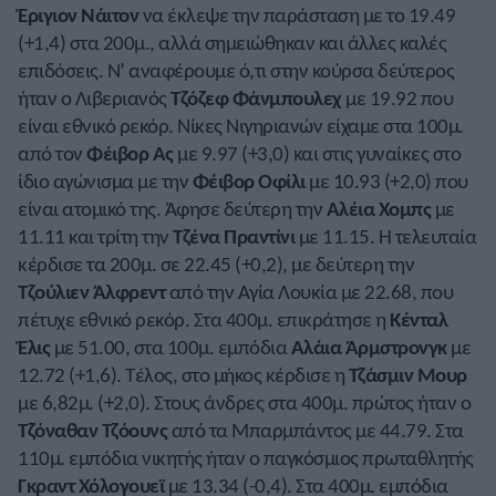
Έριγιον Νάιτον
να έκλεψε την παράσταση με το 19.49
(+1,4) στα 200μ., αλλά σημειώθηκαν και άλλες καλές
επιδόσεις. Ν’ αναφέρουμε ό,τι στην κούρσα δεύτερος
ήταν ο Λιβεριανός
Τζόζεφ Φάνμπουλεχ
με 19.92 που
είναι εθνικό ρεκόρ. Νίκες Νιγηριανών είχαμε στα 100μ.
από τον
Φέιβορ Ας
με 9.97 (+3,0) και στις γυναίκες στο
ίδιο αγώνισμα με την
Φέιβορ Οφίλι
με 10.93 (+2,0) που
είναι ατομικό της. Άφησε δεύτερη την
Αλέια Χομπς
με
11.11 και τρίτη την
Τζένα Πραντίνι
με 11.15. Η τελευταία
κέρδισε τα 200μ. σε 22.45 (+0,2), με δεύτερη την
Τζούλιεν Άλφρεντ
από την Αγία Λουκία με 22.68, που
πέτυχε εθνικό ρεκόρ. Στα 400μ. επικράτησε η
Κένταλ
Έλις
με 51.00, στα 100μ. εμπόδια
Αλάια Άρμστρονγκ
με
12.72 (+1,6). Τέλος, στο μήκος κέρδισε η
Τζάσμιν Μουρ
με 6,82μ. (+2,0). Στους άνδρες στα 400μ. πρώτος ήταν ο
Τζόναθαν Τζόουνς
από τα Μπαρμπάντος με 44.79. Στα
110μ. εμπόδια νικητής ήταν ο παγκόσμιος πρωταθλητής
Γκραντ Χόλογουεϊ
με 13.34 (-0,4). Στα 400μ. εμπόδια