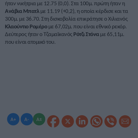
ήταν νικήτρια με 12.75 (0,0). Στα 100μ. πρώτη ήταν η
Ανάβια Μπατλ
με 11.19 (+0,2), η οποία κέρδισε και τα
300μ. με 36.70. Στη δισκοβολία επικράτησε ο Χιλιανός
Κλαούντιο Ρομέρο
με 67,02μ. που είναι εθνικό ρεκόρ.
Δεύτερος ήταν ο Τζαμαϊκανός
Ρότζι Στόνα
με 65,11μ.
που είναι ατομικό του.
A+
A-
A±