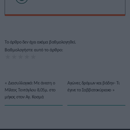
Το άρθρο δεν έχει ακόμα βαθμολογηθεί.
Βαθμολογήστε αυτό το άρθρο:
★
★
★
★
★
«
Διασυλλογικό: Με άνεση ο
Αγώνες δρόμων και βάδην- Τι
Μίλτος Τεντόγλου 8,05μ. στο
έγινε το Σαββατοκύριακο
»
μήκος στον Αγ. Κοσμά