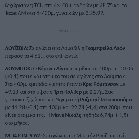
ξεχώρισαν η TCU στα 4×100μ. ανδρών με 38.75 και το
Texas AM στα 4×400μ. γυναικών με 3.25.92.
ΛΟΥΪΣΒΙΛ:
Σε αγώνα στο Λούσβιλ η
Γκαμπριέλα Λεόν
πέρασε τα 4,61μ. στο επί κοντώ.
ΛΟΥΜΠΟΚ:
Ο
Κόρτνεϊ Λίντσεϊ
κέρδισε τα 100μ. με 10.05
(+0,1) που είναι ατομικό του σε αγώνες στο Λούμποκ.
Στα 400μ. εμπόδια νικητής ήταν ο
Κρις Ρόμπινσον
με
49.18 και στο ύψος ο
Τρέι Κάλβερ
με 2,27μ. Στις
γυναίκες ξεχώρισαν η Νιγηριανή
Ροζμαρί Τσουκουούμα
με 11.28 (-0,1) στα 100μ. και 22.78 (-1,4) στα 200μ. που
είναι ατομικό της. Η
Μονέ Νίκολς
πήδηξε 6,74μ. (-1,5)
στο μήκος.
ΜΠΑΤΟΝ ΡΟΥΖ:
Σε αγώνες στο Μπατόν Ρουζ μπορεί ο