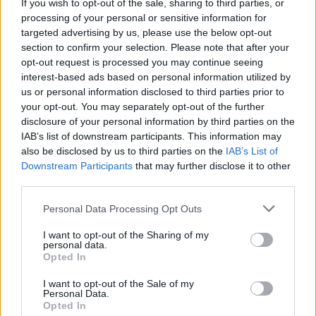
If you wish to opt-out of the sale, sharing to third parties, or
Μπρόμελ
έτρεξε τα 100μ. σε 9.75 (+2,1), αφήνοντας
processing of your personal or sensitive information for
targeted advertising by us, please use the below opt-out
δεύτερο τον Καναδό
Άντρε ντε Γκρας
σε 10.07 και τρίτο
section to confirm your selection. Please note that after your
τον Ιάπωνα
Χακίμ Σάνι Μπράουν
με 10.08. Στα 100μ.
opt-out request is processed you may continue seeing
γυναικών πρώτη ήταν η Τζαμαϊκανή
Ναταλία Γουάιτ
με
interest-based ads based on personal information utilized by
10.97 (+1,3) που είναι ατομικό της ρεκόρ. Άφησε
us or personal information disclosed to third parties prior to
δεύτερη την
Σάνια Κόλινς
με 10.99. Η
Μπρίτανι
your opt-out. You may separately opt-out of the further
Άντερσον
έτρεξε τα 100μ. εμπόδια σε 12.68 (-0,3).
disclosure of your personal information by third parties on the
IAB’s list of downstream participants. This information may
Τέλος, ο
Νέιθον Άλεν
κέρδισε τα 400μ. σε 45.53 και η
also be disclosed by us to third parties on the
IAB’s List of
Ρέιτσελ Ντίνκοφ
νίκησε στο δίσκο με 62,05μ.
Downstream Participants
that may further disclose it to other
third parties.
ΤΟΥΣΟΝ:
Η Αμερικανίδα
Μπρουκ Άντερσεν
έριξε στη
σφυροβολία μεγάλη βολή στα 79,02μ. που είναι η
Personal Data Processing Opt Outs
καλύτερη φετινή επίδοση στον κόσμο και τέταρτη όλων
I want to opt-out of the Sharing of my
των εποχών σε αγώνες στην Τουσόν. Η Ολλανδή
Γιόριντε
personal data.
φαν Κλίνκεν
κέρδισε στη σφαίρα με 18,45μ. και στο
Opted In
δίσκο με 64,75μ. Η Τζαμαϊκανή
Κέμπα Νέλσον
I want to opt-out of the Sale of my
επικράτησε τόσο στα 100μ. με 11.10 (+1,1), όσο και στα
Personal Data.
Opted In
200μ. με 22.80 (+0,6). Επίσης, βοήθησε την ομάδα του