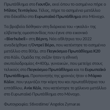
Πρωτάθλημα στο
Γιουτζίν,
εκεί όπου το ασημένιο πήρε ο
Μίλτος Τεντόγλου.
Τέλος, πήρε το ασημένιο μετάλλιο
στο δέκαθλο στο
Ευρωπαϊκό Πρωτάθλημα
στο Μόναχο.
Τα βραβεία δόθηκαν στη διάρκεια του «γκαλά» της
ελβετικής ομοσπονδίας που έγινε στο εικονικό
«
Bierhubeli
» στη
Βέρνη.
Νέα αθλήτρια του 2022
αναδείχθηκε η
Όντρεϊ Βέρο,
που κατέκτησε το ασημένιο
μετάλλιο στα 800μ. στο
Παγκόσμιο Πρωτάθλημα Κ20
στο Κάλι. Ομάδα της σεζόν ήταν η εθνική
σκυταλοδρομίας 4×400μ. γυναικών, που μετείχε στους
τελικούς στο
Παγκόσμιο Πρωτάθλημα
και το
Ευρωπαϊκό
Πρωτάθλημα.
Προπονητής της χρονιάς ήταν ο
Μάρκο
Κάλιν
, που γυμνάζει την κόρη του και πρωταθλήτρια του
επτάθλου,
Ανίκ Κάλι
, που κατέκτησε το χάλκινο μετάλλιο
στο Ευρωπαϊκό Πρωτάθλημα στο Μόναχο.
Φωτογραφία: Stivostime/ Angelos Zymaras