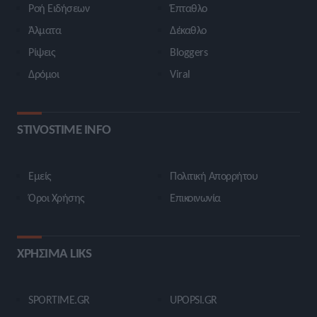
Ροή Ειδήσεων
Έπταθλο
Άλματα
Δέκαθλο
Ρίψεις
Bloggers
Δρόμοι
Viral
STIVOSTIME INFO
Εμείς
Πολιτική Απορρήτου
Όροι Χρήσης
Επικοινωνία
ΧΡΗΣΙΜΑ LIKS
SPORTIME.GR
UPOPSI.GR