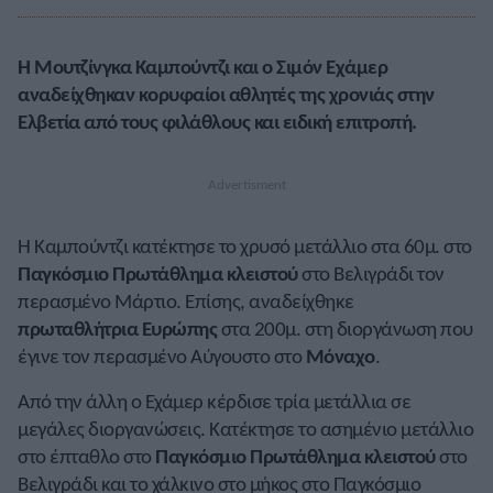
Η Μουτζίνγκα Καμπούντζι και ο Σιμόν Εχάμερ
αναδείχθηκαν κορυφαίοι αθλητές της χρονιάς στην
Ελβετία από τους φιλάθλους και ειδική επιτροπή.
Η Καμπούντζι κατέκτησε το χρυσό μετάλλιο στα 60μ. στο
Παγκόσμιο Πρωτάθλημα κλειστού
στο Βελιγράδι τον
περασμένο Μάρτιο. Επίσης, αναδείχθηκε
πρωταθλήτρια Ευρώπης
στα 200μ. στη διοργάνωση που
έγινε τον περασμένο Αύγουστο στο
Μόναχο
.
Από την άλλη ο Εχάμερ κέρδισε τρία μετάλλια σε
μεγάλες διοργανώσεις. Κατέκτησε το ασημένιο μετάλλιο
στο έπταθλο στο
Παγκόσμιο Πρωτάθλημα κλειστού
στο
Βελιγράδι και το χάλκινο στο μήκος στο Παγκόσμιο