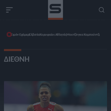
Σιμόν Εχάμερ
Ελβετία
Κορυφαίοι Αθλητές
Μουτζίνγκα Καμπούντζι
ΔΙΕΘΝΉ